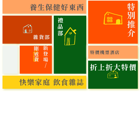
養生保健好東西
特別推介
禮品部
雜貨部
貨
新
登
場
/
剛
返
特價機票酒店
折上折大特價
快樂家庭 飲食雜誌