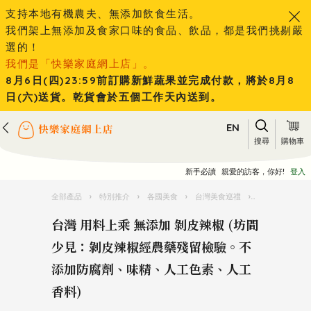
支持本地有機農夫、無添加飲食生活。
我們架上無添加及食家口味的食品、飲品，都是我們挑剔嚴
選的！
我們是「快樂家庭網上店」。
8月6日(四)23:59前訂購新鮮蔬果並完成付款，將於8月8
日(六)送貨。乾貨會於五個工作天內送到。
EN
搜尋
購物車
新手必讀
親愛的訪客，你好!
登入
全部產品
›
特別推介
›
各國美食
›
台灣美食巡禮
›
台灣 用料上乘
台灣 用料上乘 無添加 剝皮辣椒 (坊間
少見：剝皮辣椒經農藥殘留檢驗。不
添加防腐劑、味精、人工色素、人工
香料)