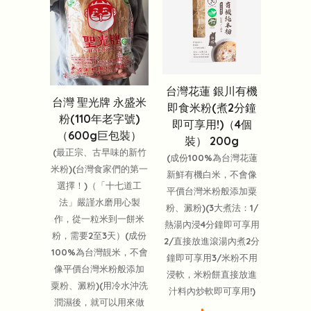
台灣花蓮 銀川有機
台灣 聖光牌 永盛米
即食米粉(煮2分鐘
粉(110年老字號)
即可享用!)（4個
（600g巨包裝）
裝） 200g
(最正宗、古早味的新竹
(成份100%為台灣花蓮
米粉)(台灣食家們的第一
新鮮有機白米，不會像
選擇！)（「十七道工
平價台灣米粉般添加粟
法」嚴謹水磨用心製
粉、澱粉)(3大煮法：1/
作，從一粒米到一餅米
熱湯內浸4分鐘即可享用
粉，需要2至3天）(成份
2/直接放進滾湯內煮2分
100%為台灣靚米，不會
鐘即可享用3/米粉不用
像平價台灣米粉般添加
浸軟，米粉餅直接放進
粟粉、澱粉)(用冷水沖洗
汁料內炒軟即可享用!)
潤濕後，就可以用來做