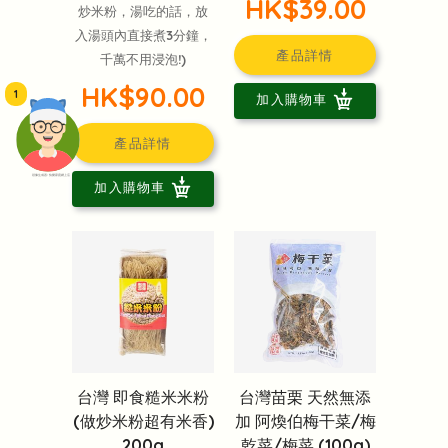
HK$39.00
炒米粉，湯吃的話，放
入湯頭內直接煮3分鐘，
產品詳情
千萬不用浸泡!)
HK$90.00
1
加入購物車
產品詳情
頭像生成器: 快樂家庭網上店
加入購物車
台灣 即食糙米米粉
台灣苗栗 天然無添
(做炒米粉超有米香)
加 阿煥伯梅干菜/梅
200g
乾菜/梅菜 (100g)