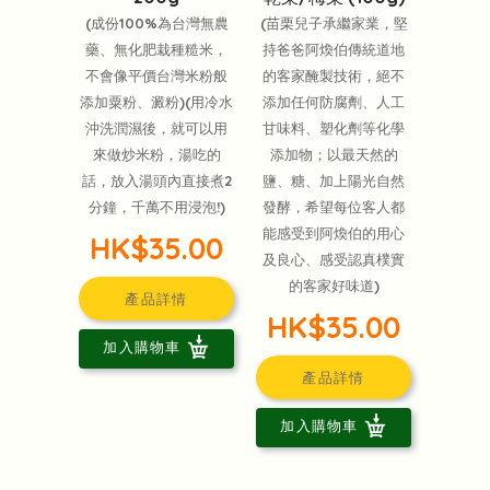
(成份100%為台灣無農
(苗栗兒子承繼家業，堅
藥、無化肥栽種糙米，
持爸爸阿煥伯傳統道地
不會像平價台灣米粉般
的客家醃製技術，絕不
添加粟粉、澱粉)(用冷水
添加任何防腐劑、人工
沖洗潤濕後，就可以用
甘味料、塑化劑等化學
來做炒米粉，湯吃的
添加物；以最天然的
話，放入湯頭內直接煮2
鹽、糖、加上陽光自然
分鐘，千萬不用浸泡!)
發酵，希望每位客人都
能感受到阿煥伯的用心
HK$35.00
及良心、感受認真樸實
的客家好味道)
產品詳情
HK$35.00
加入購物車
產品詳情
加入購物車