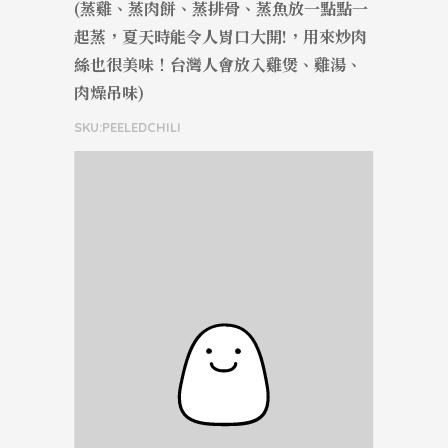
(蒸雞、蒸肉餅、蒸排骨、蒸魚放一點點一
起蒸，夏天時能令人胃口大開!，用來炒肉
絲也很美味！台灣人會放入雞煲、雞湯、
肉燥吊味)
SKU:PEELEDCHILI