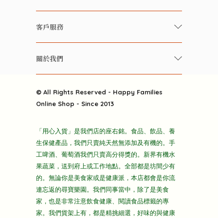
有機 / 無添加食品
快樂家庭 飲食雜誌
有機 / 無添加飲品
客戶服務
美食研究所
養生保健好東西
常見問題
雲南搜食記
關於我們
酒類
聯繫我們
粒粒皆辛苦
特別推介
關於我們
快樂電視台
© All Rights Reserved - Happy Families
雜貨部
送貨
Online Shop - Since 2013
禮品部
條款及細則
折上折大特價
「用心入貨」是我們店的座右銘。食品、飲品、養
隱私政策
生保健產品，我們只賣純天然無添加及有機的。手
主頁
工啤酒、葡萄酒我們只賣高分得獎的。新界有機水
果蔬菜，送到府上或工作地點。全部都是坊間少有
的。無論你是美食家或是健康派，本店都會是你流
連忘返的尋寶樂園。我們同事當中，除了是美食
家，也是非常注意飲食健康、閱讀食品標籤的專
家。我們貨架上有，都是精挑細選，好味的與健康