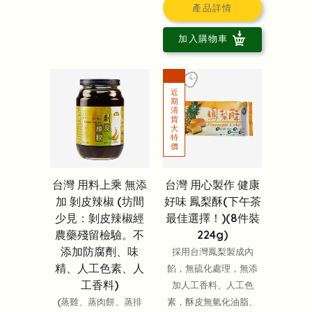
產品詳情
加入購物車
台灣 用料上乘 無添
台灣 用心製作 健康
加 剝皮辣椒 (坊間
好味 鳳梨酥(下午茶
少見：剝皮辣椒經
最佳選擇！)(8件裝
農藥殘留檢驗。不
224g)
添加防腐劑、味
採用台灣鳳梨製成內
精、人工色素、人
餡，無硫化處理，無添
工香料)
加人工香料、人工色
(蒸雞、蒸肉餅、蒸排
素，酥皮無氫化油脂、