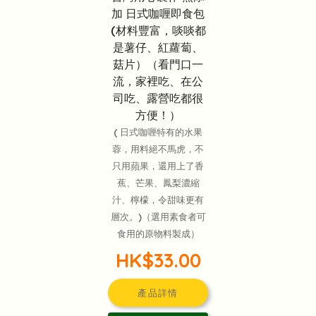
加 日式咖喱即食包
(材料豐富，啖啖都
是薯仔、紅蘿蔔、
菇片）（看門口一
流，家裡吃、在公
司吃、露營吃都很
方便！）
( 日式咖喱特有的水果
蓉，用料絕不馬虎，不
只用蘋果，還用上了香
蕉、芒果、鳳梨濃縮
汁、檸檬，令甜味更有
層次。)（選用素食者可
食用的原物料製成）
HK$33.00
產品詳情