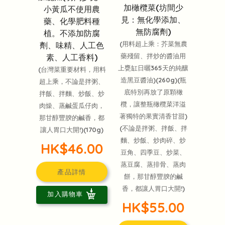
加橄欖菜(坊間少
小黃瓜不使用農
見：無化學添加、
藥、化學肥料種
無防腐劑)
植。不添加防腐
(用料超上乘：芥菜無農
劑、味精、人工色
藥殘留、拌炒的醬油用
素、人工香料)
上甕缸日曬365天的純釀
(台灣菜重要材料，用料
造黑豆醬油)(260g)(瓶
超上乘，不論是拌粥、
底特別再放了原顆橄
拌飯、拌麵、炒飯、炒
欖，讓整瓶橄欖菜洋溢
肉燥、蒸鹹蛋瓜仔肉，
著獨特的果實清香甘甜)
那甘醇豐腴的鹹香，都
(不論是拌粥、拌飯、拌
讓人胃口大開!)(170g)
麵、炒飯、炒肉碎、炒
HK$46.00
豆角、四季豆、炒菜、
蒸豆腐、蒸排骨、蒸肉
產品詳情
餅，那甘醇豐腴的鹹
香，都讓人胃口大開!)
加入購物車
HK$55.00