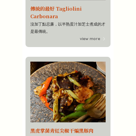
傳統的最好 Tagliolini
Carbonara
沒加丁點忌廉，以半熟蛋汁加芝士煮成的才
是最傳統。
view more
黑虎掌菌青紅尖椒干煸黑豚肉