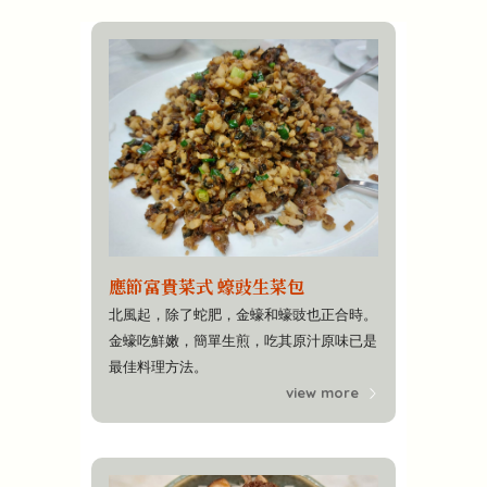
應節富貴菜式 蠔豉生菜包
北風起，除了蛇肥，金蠔和蠔豉也正合時。
金蠔吃鮮嫩，簡單生煎，吃其原汁原味已是
最佳料理方法。
view more