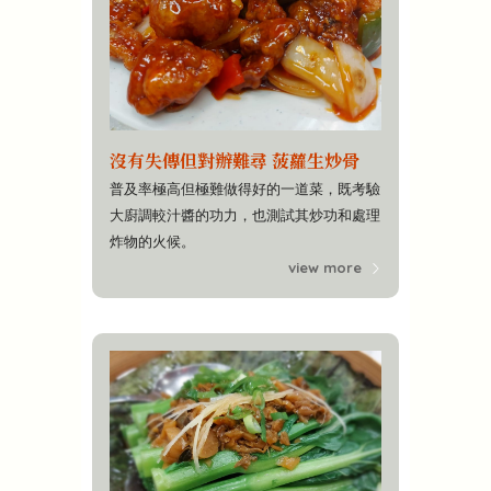
沒有失傳但對辦難尋 菠蘿生炒骨
普及率極高但極難做得好的一道菜，既考驗
大廚調較汁醬的功力，也測試其炒功和處理
炸物的火候。
view more