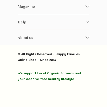
Fresh Organic/ Pesticide-free
Magazine
Vegetables
Food
Happy Families Magazine
Help
Beverages
美食研究所
FAQ
Health-preserving
雲南搜食記
About us
Contact us
Alcohol
粒粒皆辛苦
About us
Featured Items
Happy Families Channels
© All Rights Reserved - Happy Families
Delivery
Online Shop - Since 2013
Grocery
Terms & Conditions
Gift department
We support Local Organic Farmers and
Privacy Policy
Discounted goodies
your additive-free healthy lifestyle
Home