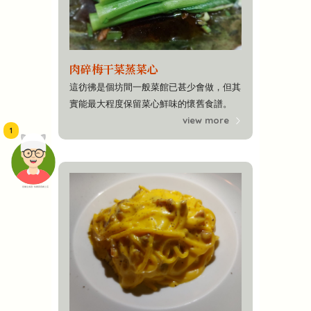
肉碎梅干菜蒸菜心
這彷彿是個坊間一般菜館已甚少會做，但其
實能最大程度保留菜心鮮味的懷舊食譜。
view more
1
頭像生成器: 快樂家庭網上店