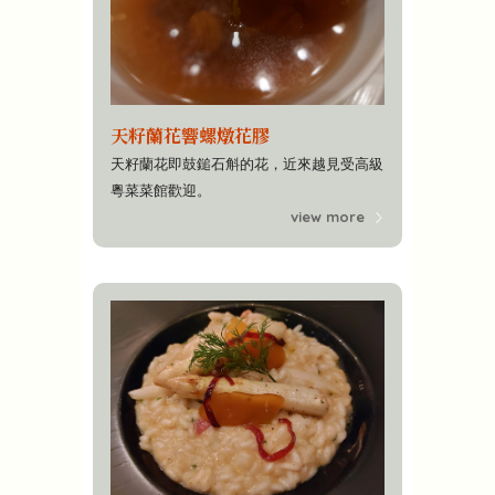
天籽蘭花響螺燉花膠
天籽蘭花即鼓鎚石斛的花，近來越見受高級
粵菜菜館歡迎。
view more