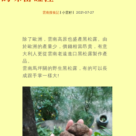
雲南搜食記
| 小雲籽 |
2021-07-27
除了歐洲，雲南高原也盛產黑松露。由
於歐洲的產量少，價錢相當昂貴，有意
大利人更從雲南老遠進口黑松露製作產
品。
雲南馬坪關的野生黑松露，有的可以長
成跟手掌一樣大!