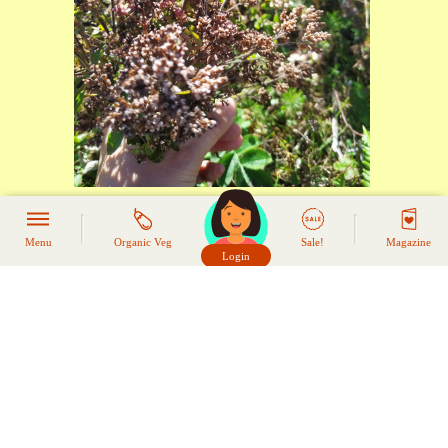
野生黑松露鹽，嚴選來自雲南3000米高
Menu
Organic Veg
Sale!
Magazine
山野生黑松露，不同於市面上大部分的
Login
頭像生成器: 快樂家庭網上店
松露鹽只有1-2%的松露粉，我們用了十
倍的松露（20%），看上去只是一小
樽，但卻內涵豐富，異常矜貴！！松露
鹽香味濃郁，加少許在Risotto，意粉，
濃湯裡面，已經是絕佳的味素。