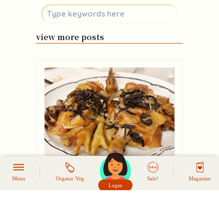
view more posts
黑虎掌炆雞/焗雞
Menu
Organic Veg
Sale!
Magazine
Login
頭像生成器: 快樂家庭網上店
黑虎掌的質感爽脆，味道濃郁，與我們熟悉的
其他菇菌味道很不同，自成一味。
view more