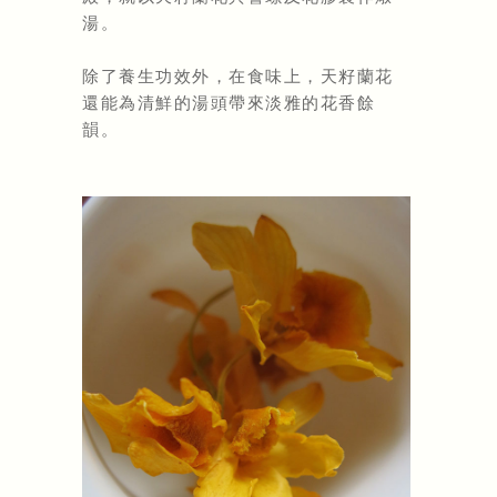
湯。
除了養生功效外，在食味上，天籽蘭花
還能為清鮮的湯頭帶來淡雅的花香餘
韻。