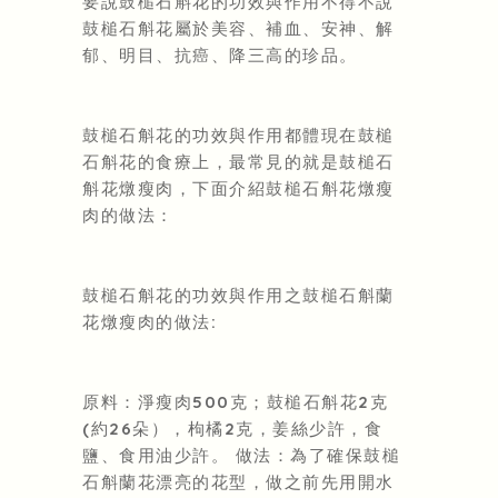
要說鼓槌石斛花的功效與作用不得不說
鼓槌石斛花屬於美容、補血、安神、解
郁、明目、抗癌、降三高的珍品。
鼓槌石斛花的功效與作用都體現在鼓槌
石斛花的食療上，最常見的就是鼓槌石
斛花燉瘦肉，下面介紹鼓槌石斛花燉瘦
肉的做法：
鼓槌石斛花的功效與作用之鼓槌石斛蘭
花燉瘦肉的做法:
原料：淨瘦肉500克；鼓槌石斛
花2克
(約26朵），枸橘2克，姜絲少許，食
鹽、食用油少許。 做法：為了確保鼓槌
石斛蘭花漂亮的花型，做之前先用開水