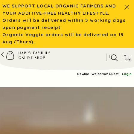
WE SUPPORT LOCAL ORGANIC FARMERS AND
YOUR ADDITIVE-FREE HEALTHY LIFESTYLE.
Orders will be delivered within 5 working days
upon payment receipt.
Organic Veggie orders will be delivered on 13
Aug (Thurs).
|
|
Newbie
Welcome! Guest.
Login