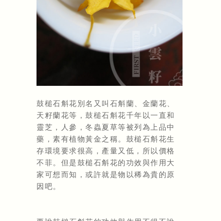
鼓槌石斛花別名又叫石斛蘭、金蘭花、
天籽蘭花等，鼓槌石斛花千年以一直和
靈芝，人參，冬蟲夏草等被列為上品中
藥，素有植物黃金之稱。鼓槌石斛花生
存環境要求很高，產量又低，所以價格
不菲。但是鼓槌石斛花的功效與作用大
家可想而知，或許就是物以稀為貴的原
因吧。