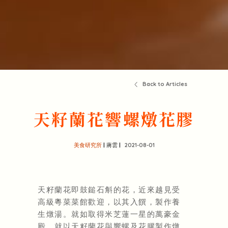
Back to Articles
天籽蘭花響螺燉花膠
美食研究所
| 蔣雲 |
2021-08-01
天籽蘭花即鼓鎚石斛的花，近來越見受
高級粵菜菜館歡迎，以其入饌，製作養
生燉湯。就如取得米芝蓮一星的萬豪金
殿，就以天籽蘭花與響螺及花膠製作燉