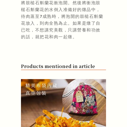
將鼓槌石斛蘭花衝泡開。然後將衝泡鼓
槌石斛蘭花的水倒入准備好的燉品中，
待肉蒸至7成熟時，將泡開的鼓槌石斛蘭
花放入，到肉全熟為止。如果是燉了自
已吃，不想講究美觀，只講營養和功效
的話，就把花和肉一起燉。
Products mentioned in article