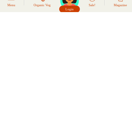
Menu
Organic Veg
Sale!
Magazine
Login
頭像生成器: 快樂家庭網上店
Italian Organic Tomato Passata with
Basil (690g)
$29.00
PRODUCT DETAILS
LOGIN TO REQUEST RESTOCK
NOTIFICATION