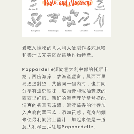
愛吃又懂吃的意大利人便製作各式意粉
和醬汁去完美搭配當地作物特產。
Pappardelle源於意大利中部的托斯卡
納，西臨海岸，故漁產豐富，與西西里
島遙遙對望，共擁同一個內海，也共同
分享有濃郁蝦味，蝦頭膏和蝦油豐腴的
西西里紅蝦。新鮮的海產理所當然搭配
清爽的香草蕃茄醬，濃濃茄香的汁醬加
入爽脆的翠玉瓜，添加質感，寬身的麵
條便最利於沾上醬汁，加起來便是一道
意大利翠玉瓜紅蝦Pappardelle。