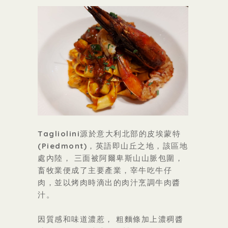
Tagliolini源於意大利北部的皮埃蒙特
(Piedmont)，英語即山丘之地，該區地
處內陸， 三面被阿爾卑斯山山脈包圍，
畜牧業便成了主要產業，宰牛吃牛仔
肉，並以烤肉時滴出的肉汁烹調牛肉醬
汁。
因質感和味道濃惹， 粗麵條加上濃稠醬