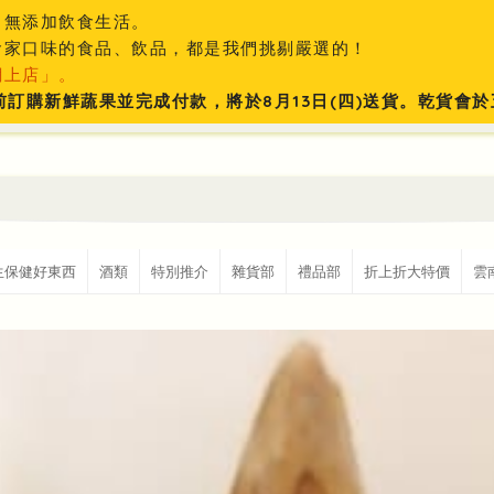
、無添加飲食生活。
食家口味的食品、飲品，都是我們挑剔嚴選的！
網上店」。
:59前訂購新鮮蔬果並完成付款，將於8月13日(四)送貨。乾貨
生保健好東西
酒類
特別推介
雜貨部
禮品部
折上折大特價
雲