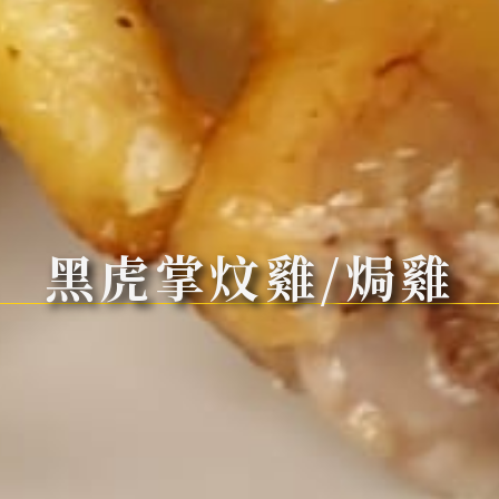
黑虎掌炆雞/焗雞