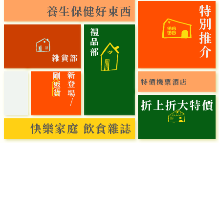
養生保健好東西
特別推介
禮品部
雜貨部
貨
新
登
場
/
剛
返
特價機票酒店
折上折大特價
快樂家庭 飲食雜誌