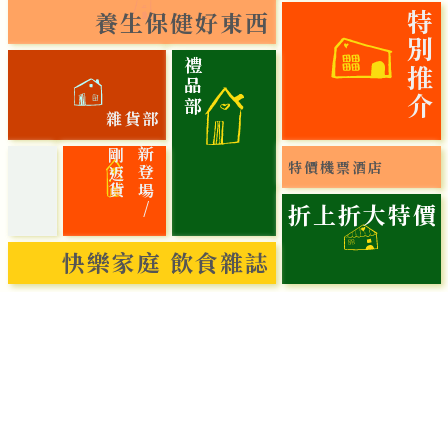
養生保健好東西
特別推介
禮品部
雜貨部
貨
新
登
場
/
剛
返
特價機票酒店
折上折大特價
快樂家庭 飲食雜誌