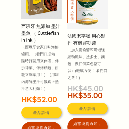
西班牙 無添加 墨汁
墨魚 （ Cuttlefish
法國老字號 用心製
In Ink ）
作 有機羅勒醬
（西班牙食家口味海鮮
（加入意粉醬即可增强
罐頭）（看門口必備，
羅勒風味、塗多士、麵
隨時打開用來伴酒、伴
包、做任何菜色都可
沙律菜、伴烤麵包、餅
以）(輕鬆方便！ 看門口
乾立刻享用！）（用罐
之選！)
內海鮮墨汁可做真正墨
HK$45.00
汁意大利麵！）
HK$35.00
HK$52.00
產品詳情
產品詳情
如需復貨通知，
如需復貨通知，