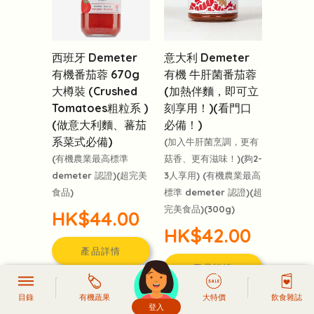
西班牙 Demeter
意大利 Demeter
有機番茄蓉 670g
有機 牛肝菌番茄蓉
大樽裝 (Crushed
(加熱伴麵，即可立
Tomatoes粗粒系 )
刻享用！)(看門口
(做意大利麵、蕃茄
必備！)
系菜式必備)
(加入牛肝菌烹調，更有
(有機農業最高標準
菇香、更有滋味！)(夠2-
demeter 認證)(超完美
3人享用) (有機農業最高
食品)
標準 demeter 認證)(超
完美食品)(300g)
HK$44.00
HK$42.00
產品詳情
產品詳情
如需復貨通知，
目錄
有機蔬果
大特價
飲食雜誌
加入購物車
請先登入
登入
頭像生成器: 快樂家庭網上店