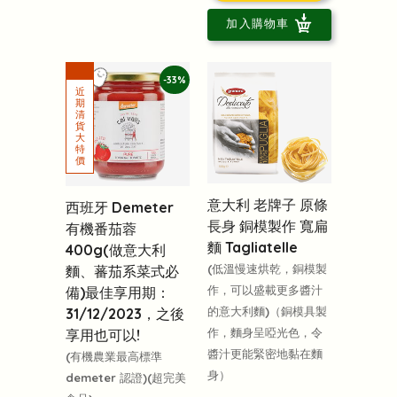
加入購物車
-33%
意大利 老牌子 原條
西班牙 Demeter
長身 銅模製作 寬扁
有機番茄蓉
麵 Tagliatelle
400g(做意大利
(低溫慢速烘乾，銅模製
麵、蕃茄系菜式必
作，可以盛載更多醬汁
備)最佳享用期：
的意大利麵)（銅模具製
31/12/2023，之後
作，麵身呈啞光色，令
享用也可以!
醬汁更能緊密地黏在麵
(有機農業最高標準
身）
demeter 認證)(超完美