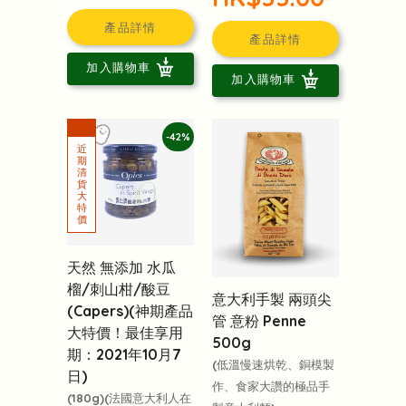
產品詳情
產品詳情
加入購物車
加入購物車
-42%
天然 無添加 水瓜
榴/刺山柑/酸豆
意大利手製 兩頭尖
(Capers)(神期產品
管 意粉 Penne
大特價！最佳享用
500g
期：2021年10月7
(低溫慢速烘乾、銅模製
日)
作、食家大讚的極品手
(180g)(法國意大利人在