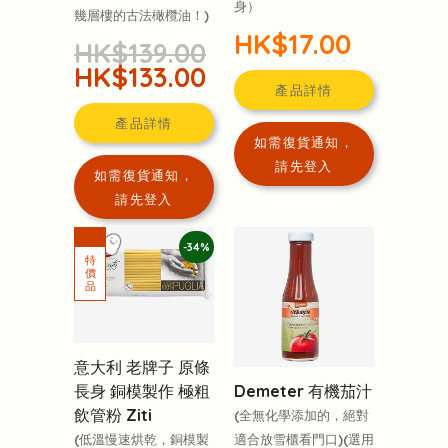
身）
幾層樓的古法橄欖油！)
HK$17.00
HK$139.00
HK$133.00
產品詳情
產品詳情
如需復貨通知，
請先登入
如需復貨通知，
請先登入
-34%
意大利 老牌子 原條
Demeter 有機茄汁
長身 銅模製作 極粗
飲管粉 Ziti
(全無化學添加的，絕對
適合放雪櫃看門口)(選用
(低溫慢速烘乾，銅模製