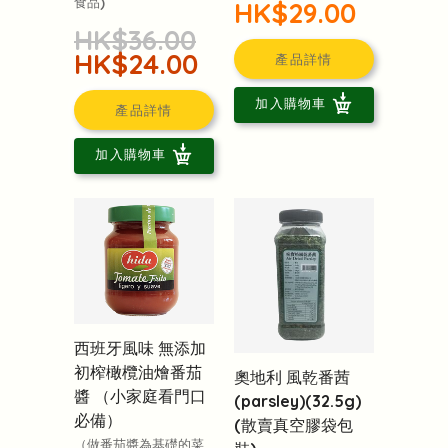
食品)
HK$29.00
HK$36.00
HK$24.00
產品詳情
加入購物車
產品詳情
加入購物車
西班牙風味 無添加
初榨橄欖油燴番茄
奧地利 風乾番茜
醬 （小家庭看門口
(parsley)(32.5g)
必備）
(散賣真空膠袋包
（做番茄醬為基礎的菜