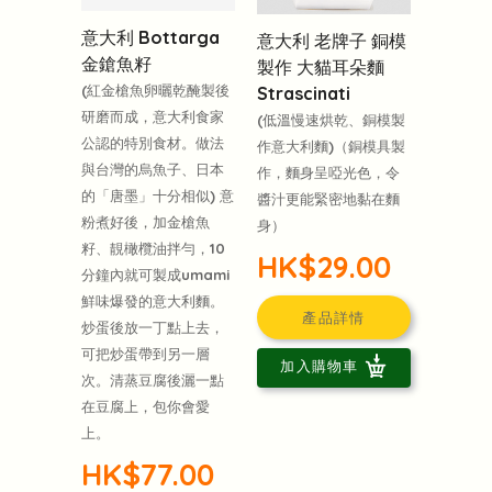
意大利 Bottarga
意大利 老牌子 銅模
金鎗魚籽
製作 大貓耳朵麵
(紅金槍魚卵曬乾醃製後
Strascinati
研磨而成，意大利食家
(低溫慢速烘乾、銅模製
公認的特別食材。做法
作意大利麵)（銅模具製
與台灣的烏魚子、日本
作，麵身呈啞光色，令
的「唐墨」十分相似) 意
醬汁更能緊密地黏在麵
粉煮好後，加金槍魚
身）
籽、靚橄欖油拌勻，10
HK$29.00
分鐘內就可製成umami
鮮味爆發的意大利麵。
產品詳情
炒蛋後放一丁點上去，
可把炒蛋帶到另一層
加入購物車
次。清蒸豆腐後灑一點
在豆腐上，包你會愛
上。
HK$77.00