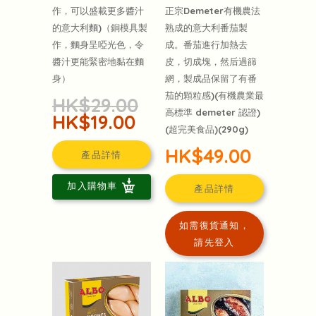
正宗Demeter有機農法
作，可以盛載更多醬汁
熟成的意大利番茄製
的意大利麵)（銅模具製
成。番茄進行加熱去
作，麵身呈啞光色，令
皮，切成塊，然后過篩
醬汁更能緊密地黏在麵
網，製成品保留了有番
身）
茄的顆粒感)(有機農業最
HK$29.00
高標準 demeter 認證)
HK$19.00
(超完美食品)(290g)
HK$49.00
產品詳情
加入購物車
產品詳情
如需復貨通知，
請先登入