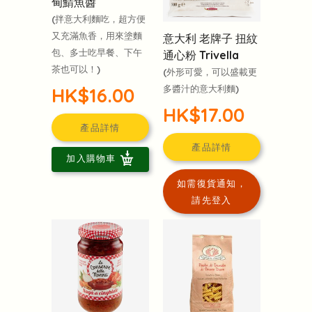
甸鯖魚醬
(拌意大利麵吃，超方便
又充滿魚香，用來塗麵
意大利 老牌子 扭紋
包、多士吃早餐、下午
通心粉 Trivella
茶也可以！)
(外形可愛，可以盛載更
多醬汁的意大利麵)
HK$16.00
HK$17.00
產品詳情
產品詳情
加入購物車
如需復貨通知，
請先登入