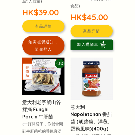
至5人份量)
食品)
HK$39.00
HK$45.00
產品詳情
產品詳情
如需復貨通知，
加入購物車
請先登入
-12%
意大利老字號山谷
意大利
採摘 Funghi
Napoletanan 番茄
Porcini牛肝菌
醬 (胡蘿蔔、洋蔥、
(一打開袋子，你就會聞
羅勒風味)(400g)
到牛肝菌乾的香氣直湧