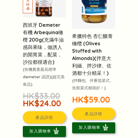
西班牙 Demeter
有機 Arbequina橄
希臘特色 杏仁釀青
欖 200g(充滿牛油
橄欖 (Olives
感與果味，做誘人
Stuffed with
的開胃菜，配菜，
Almonds)(拌意大
沙拉都很適合)
利緬、拌沙律、佐
(有機農業最高標準
酒都十分精采！)
demeter 認證)(超完美
(伴麵包、伴番茄菜式、
食品)
魚類菜式都很好！)
HK$33.00
HK$59.00
HK$24.00
產品詳情
產品詳情
加入購物車
加入購物車