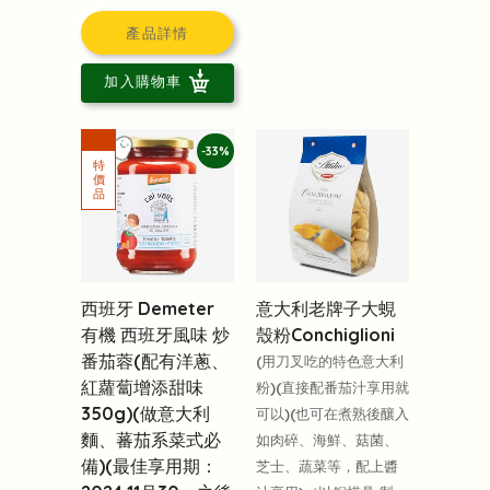
產品詳情
加入購物車
-33%
意大利老牌子大蜆
西班牙 Demeter
殼粉Conchiglioni
有機 西班牙風味 炒
番茄蓉(配有洋蔥、
(用刀叉吃的特色意大利
紅蘿蔔增添甜味
粉)(直接配番茄汁享用就
350g)(做意大利
可以)(也可在煮熟後釀入
麵、蕃茄系菜式必
如肉碎、海鮮、菇菌、
備)(最佳享用期：
芝士、蔬菜等，配上醬