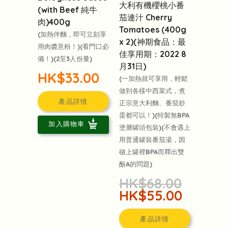
大利有機櫻桃小番
(with Beef 純牛
茄連汁 Cherry
肉)400g
Tomatoes (400g
(加熱伴麵，即可立刻享
x 2)(神期食品：最
用肉醬意粉！)(看門口必
佳享用期：2022 8
備！)(2至3人份量)
月31日)
HK$33.00
(一加熱就可享用，輕鬆
做到各樣中西菜式，煮
產品詳情
正宗意大利麵、番茄炒
蛋都可以！)(特製無BPA
加入購物車
塗層罐頭包裝)(不會遇上
用普通罐裝番茄湯，因
碰上罐裡BPA而釋出雙
酚A的問題)
HK$68.00
HK$55.00
產品詳情