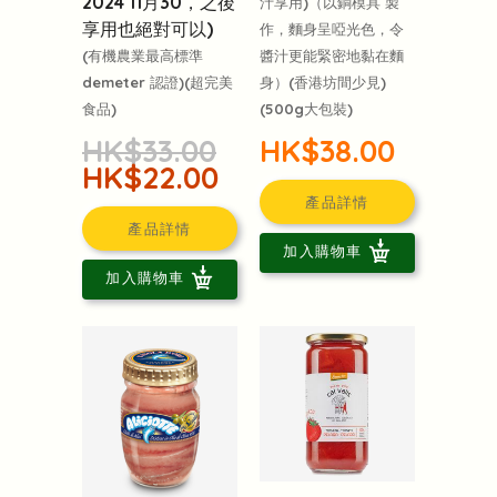
2024 11月30，之後
汁享用)（以銅模具 製
享用也絕對可以)
作，麵身呈啞光色，令
醬汁更能緊密地黏在麵
(有機農業最高標準
身）(香港坊間少見)
demeter 認證)(超完美
(500g大包裝)
食品)
HK$38.00
HK$33.00
HK$22.00
產品詳情
產品詳情
加入購物車
加入購物車