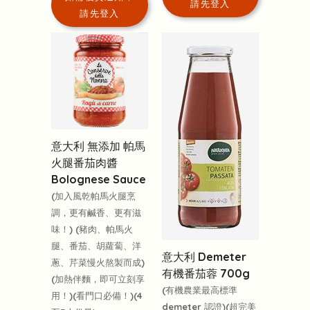
請先登入
請先登入
意大利 無添加 帕馬
火腿番茄肉醬
Bolognese Sauce
(加入風乾帕馬火腿烹
調，更有鹹香、更有滋
味！) (豬肉、帕馬火
腿、番茄、胡蘿蔔、洋
意大利 Demeter
蔥、芹菜慢火熬製而成)
有機番茄蓉 700g
(加熱伴麵，即可立刻享
(有機農業最高標準
用！)(看門口必備！)(4
demeter 認證)(超完美