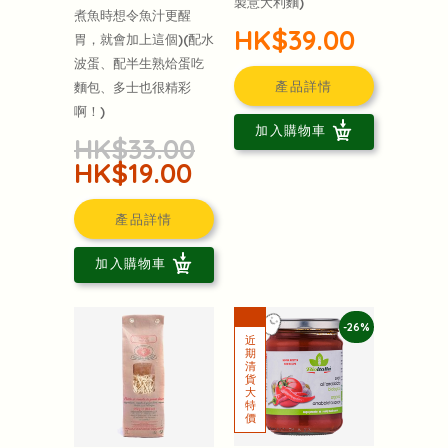
製意大利麵)
煮魚時想令魚汁更醒
HK$39.00
胃，就會加上這個)(配水
波蛋、配半生熟烚蛋吃
產品詳情
麵包、多士也很精彩
啊！)
加入購物車
HK$33.00
HK$19.00
產品詳情
加入購物車
-26%