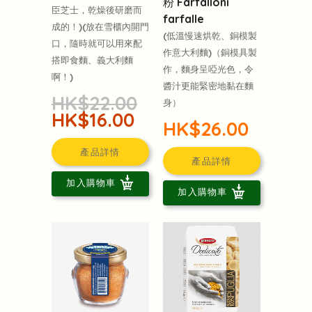
粉 Farfalloni
臣芝士，乾燥後研磨而
farfalle
成的！)(放在雪櫃內開門
(低溫慢速烘乾、銅模製
口，隨時就可以用來配
作意大利麵)（銅模具製
搭即食麵、義大利麵
作，麵身呈啞光色，令
啊！)
醬汁更能緊密地黏在麵
HK$22.00
身）
HK$16.00
HK$26.00
產品詳情
產品詳情
加入購物車
加入購物車