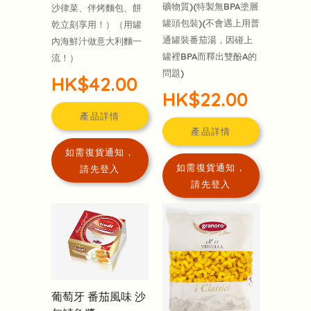
礦物質)(特製無BPA塗層
沙律菜、伴烤麵包、餅
罐頭包裝)(不會遇上用普
乾立刻享用！）（用罐
通罐裝番茄湯，因碰上
內海鮮汁做意大利麵一
罐裡BPA而釋出雙酚A的
流！）
問題)
HK$42.00
HK$22.00
產品詳情
產品詳情
如需復貨通知，
如需復貨通知，
請先登入
請先登入
葡萄牙 番茄風味 沙