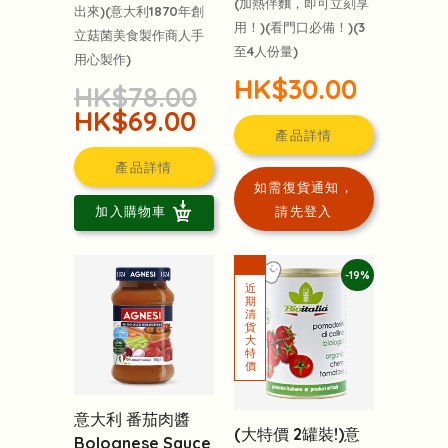
(加熱伴麵，即可立刻享
出來)(意大利1870年創
用！)(看門口必備！)(3
立菇菌美食製作商人手
至4人份量)
用心製作)
HK$30.00
HK$78.00
HK$69.00
產品詳情
產品詳情
如需復貨通知，
請先登入
加入購物車
-19%
意大利 番茄肉醬
(大特價 2罐裝!)意
Bolognese Sauce