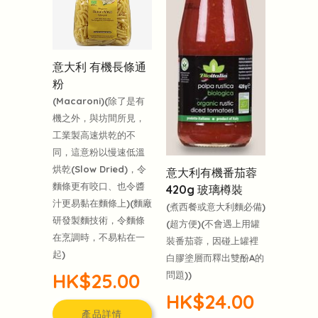
意大利 有機長條通
粉
(Macaroni)(除了是有
機之外，與坊間所見，
工業製高速烘乾的不
同，這意粉以慢速低溫
烘乾(Slow Dried)，令
意大利有機番茄蓉
麵條更有咬口、也令醬
420g 玻璃樽裝
汁更易黏在麵條上)(麵廠
(煮西餐或意大利麵必備)
研發製麵技術，令麵條
(超方便)(不會遇上用罐
在烹調時，不易粘在一
裝番茄蓉，因碰上罐裡
起)
白膠塗層而釋出雙酚A的
HK$25.00
問題))
HK$24.00
產品詳情