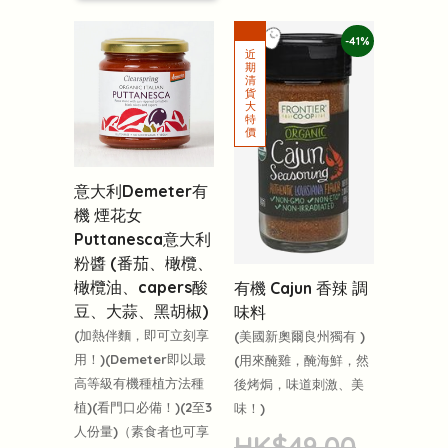
-41%
意大利Demeter有
機 煙花女
Puttanesca意大利
粉醬 (番茄、橄欖、
橄欖油、capers酸
有機 Cajun 香辣 調
豆、大蒜、黑胡椒)
味料
(加熱伴麵，即可立刻享
(美國新奧爾良州獨有 )
用！)(Demeter即以最
(用來醃雞，醃海鮮，然
高等級有機種植方法種
後烤焗，味道刺激、美
植)(看門口必備！)(2至3
味！)
人份量)（素食者也可享
HK$49.00