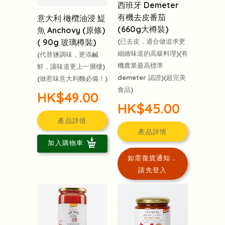
西班牙 Demeter
有機去皮番茄
意大利 橄欖油浸 鯷
(660g大樽裝)
魚 Anchovy (原條)
( 90g 玻璃樽裝)
(已去皮，適合做追求更
細緻味道的高級料理)(有
(代替鹽調味，更添鹹
機農業最高標準
鮮，讓味道更上一層樓)
demeter 認證)(超完美
(做惹味意大利麵必備！)
食品)
HK$49.00
HK$45.00
產品詳情
產品詳情
加入購物車
如需復貨通知，
請先登入