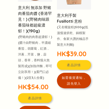
意大利 無添加 野豬
肉番茄肉醬 (香港罕
意大利手製
見！) (野豬肉味跟
Fusillotti 意粉
番茄味都超級濃
(又名螺旋粉)500g(低
郁！)(190g)
溫慢速烘乾、銅模製
(野豬肉的肉香超濃郁！)
作、食家大讚的極品手
(醬汁由野豬肉，半濃縮
製意大利麵)
番茄，胡蘿蔔，紅酒，
HK$39.00
洋蔥，芹菜，鹽，蒜
頭，香草，香料慢火熬
產品詳情
製而成)(加熱伴麵，即可
立刻享用！)(看門口必
備！)(2至3人份量)
如需復貨通知，
請先登入
HK$54.00
產品詳情