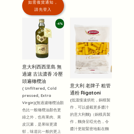
如需復貨通知，
請先登入
-4%
意大利西西里島 無
過濾 古法濃香 冷壓
頭遍橄欖油
意大利 老牌子 粗管
( Unfiltered, Cold
通粉 Rigatoni
pressed, Extra
(低溫慢速烘乾，銅模製
Virgin)(無過濾橄欖油顏
作，可以盛載更多醬汁
色比一般橄欖油顏色更
的意大利麵)（銅模具製
綠之外，也有果肉、果
作，麵身呈啞光色，令
皮沉澱，是果味更濃
醬汁更能緊密地黏在麵
郁，味道比一般的更上