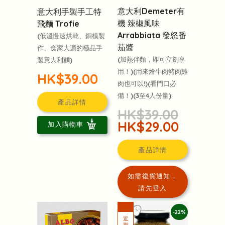
意大利Demeter有
意大利手製手工特
機 辣椒風味
飛麵 Trofie
Arrabbiata 發怒番
(低溫慢速烘乾、銅模製
茄醬
作、食家大讚的極品手
(加熱伴麵，即可立刻享
製意大利麵)
用！)(用來燴牛肉豬肉雞
HK$39.00
肉也可以!)(看門口必
備！)(3至4人份量)
產品詳情
HK$39.00
HK$29.00
加入購物車
產品詳情
如需復貨通知，
請先登入
-22%