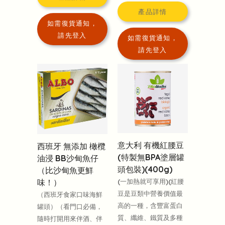
產品詳情
如需復貨通知，
請先登入
如需復貨通知，
請先登入
意大利 有機紅腰豆
西班牙 無添加 橄欖
(特製無BPA塗層罐
油浸 BB沙甸魚仔
頭包裝)(400g)
（比沙甸魚更鮮
味！）
(一加熱就可享用)(紅腰
豆是豆類中營養價值最
（西班牙食家口味海鮮
高的一種，含豐富蛋白
罐頭）（看門口必備，
質、纖維、鐵質及多種
隨時打開用來伴酒、伴