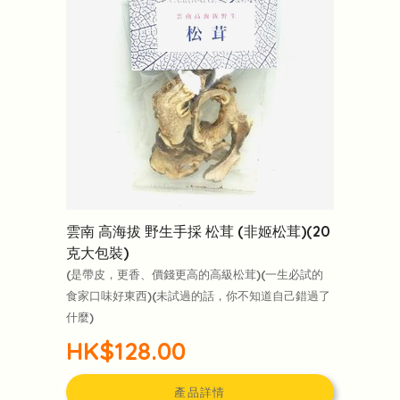
雲南 高海拔 野生手採 松茸 (非姬松茸)(20
克大包裝)
(是帶皮，更香、價錢更高的高級松茸)(一生必試的
食家口味好東西)(未試過的話，你不知道自己錯過了
什麼)
HK$128.00
產品詳情