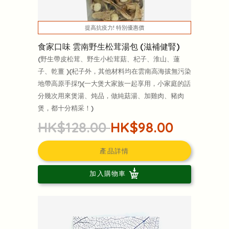
提高抗疫力! 特別優惠價
食家口味 雲南野生松茸湯包 (滋補健腎)
(野生帶皮松茸、野生小松茸菇、杞子、淮山、蓮
子、乾薑 )(杞子外，其他材料均在雲南高海拔無污染
地帶高原手採!)(一大煲大家族一起享用，小家庭的話
分幾次用來煲湯、炖品，做純菇湯、加雞肉、豬肉
煲，都十分精采！)
HK$128.00
HK$98.00
產品詳情
加入購物車