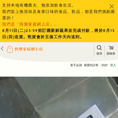
支持本地有機農夫、無添加飲食生活。
我們架上無添加及食家口味的食品、飲品，都是我們挑剔嚴
選的！
我們是「快樂家庭網上店」。
8月11日(二)23:59前訂購新鮮蔬果並完成付款，將於8月13
日(四)送貨。乾貨會於五個工作天內送到。
搜尋
購物車
新手必讀
親愛的訪客，你好!
登入