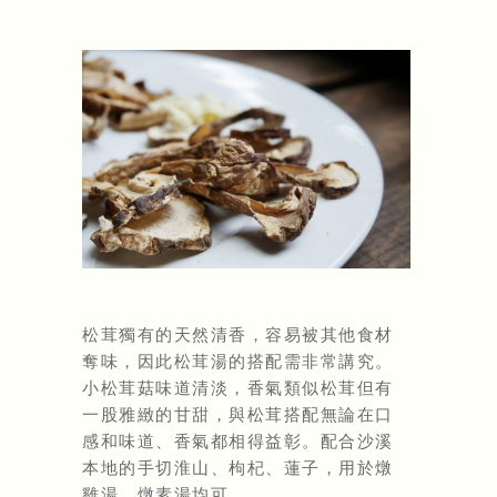
松茸獨有的天然清香，容易被其他食材
奪味，因此松茸湯的搭配需非常講究。
小松茸菇味道清淡，香氣類似松茸但有
一股雅緻的甘甜，與松茸搭配無論在口
感和味道、香氣都相得益彰。配合沙溪
本地的手切淮山、枸杞、蓮子，用於燉
雞湯，燉素湯均可。