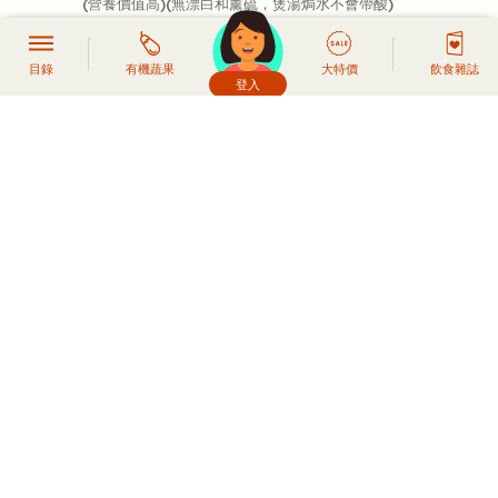
(營養價值高)(無漂白和薰硫，煲湯焗水不會帶酸)
HK$68.00
目錄
有機蔬果
大特價
飲食雜誌
登入
產品詳情
頭像生成器: 快樂家庭網上店
加入購物車
搜尋文章
延伸閱讀