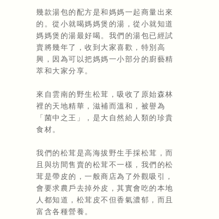
幾款湯包的配方是和媽媽一起商量出來
的。從小就喝媽媽煲的湯，從小就知道
媽媽煲的湯最好喝。我們的湯包已經試
賣將幾年了，收到大家喜歡，特別高
興，因為可以把媽媽一小部分的廚藝精
萃和大家分享。
來自雲南的野生松茸，吸收了原始森林
裡的天地精華，滋補而溫和，被譽為
「菌中之王」
，是大自然給人類的珍貴
食材。
我們的松茸是高海拔野生手採松茸，而
且與坊間售賣的松茸不一樣，我們的松
茸是帶皮的，一般商店為了外觀吸引，
會要求農戶去掉外皮，其實會吃的本地
人都知道，松茸皮不但香氣濃郁，而且
富含各種營養。