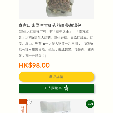
食家口味 野生大紅菇 補血養顏湯包
(野生大紅菇極罕有，有「菇中之王」、「南方紅
參」之稱)(野生大紅菇、野生香菇、高原紅紋豆、紅
棗、淮山、乾薑 )(一大煲大家族一起享用，小家庭的
話分幾次用來煲湯、炖品，做純菇湯、加雞肉、豬肉
煲，都十分精采！)
HK$98.00
產品詳情
加入購物車
-23%