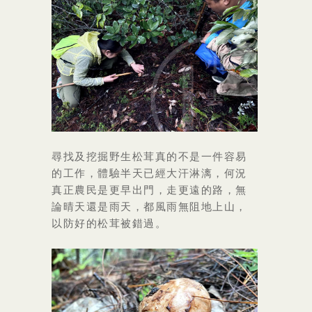
尋找及挖掘野生松茸真的不是一件容易
的工作，體驗半天已經大汗淋漓，何況
真正農民是更早出門，走更遠的路，無
論晴天還是雨天，都風雨無阻地上山，
以防好的松茸被錯過。