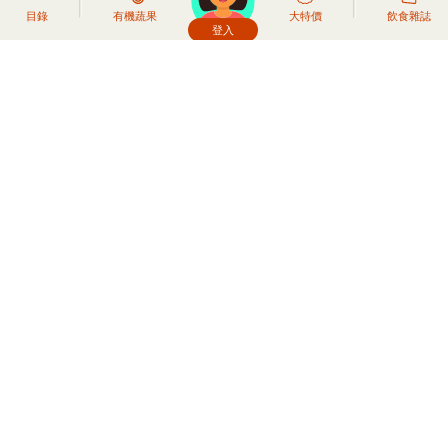
目錄
有機蔬果
大特價
飲食雜誌
登入
頭像生成器: 快樂家庭網上店
食家口味 雲南最頂級 野生雜菌湯包
(牛肝菌 、高山菌為主旋律，其他養生美味乾菌包括:
紅菌 、黃傘菌 、虎掌菌 、干巴菌 、白風菌 、馬路
菌及野生香菇)(一大煲大家族一起享用，小家庭的話
分幾次用來煲湯、炖品，做純菇湯、加雞肉、豬肉
煲，都十分精采！)
HK$69.00
產品詳情
如需復貨通知，請先登入