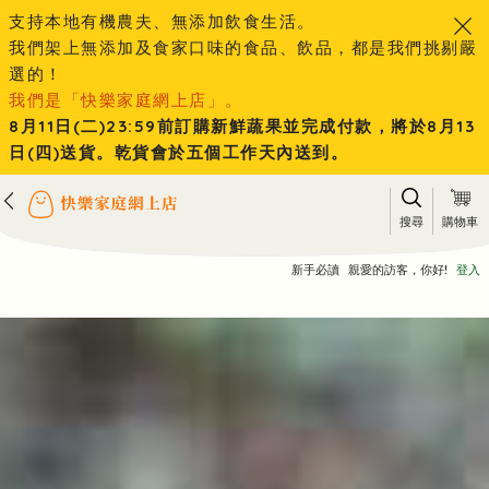
支持本地有機農夫、無添加飲食生活。
我們架上無添加及食家口味的食品、飲品，都是我們挑剔嚴
選的！
我們是「快樂家庭網上店」。
8月11日(二)23:59前訂購新鮮蔬果並完成付款，將於8月13
日(四)送貨。乾貨會於五個工作天內送到。
搜尋
購物車
新手必讀
親愛的訪客，你好!
登入