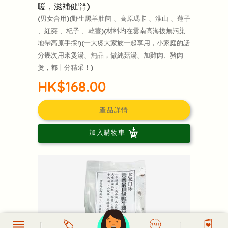
暖，滋補健腎)
(男女合用)(野生黑羊肚菌 、高原瑪卡 、淮山 、蓮子
、紅棗 、杞子 、乾薑)(材料均在雲南高海拔無污染
地帶高原手採!)(一大煲大家族一起享用，小家庭的話
分幾次用來煲湯、炖品，做純菇湯、加雞肉、豬肉
煲，都十分精采！)
HK$168.00
產品詳情
加入購物車