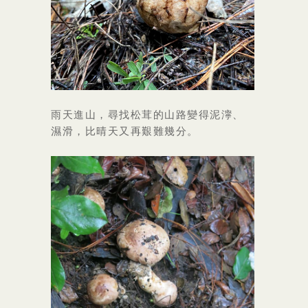
雨天進山，尋找松茸的山路變得泥濘、
濕滑，比晴天又再艱難幾分。