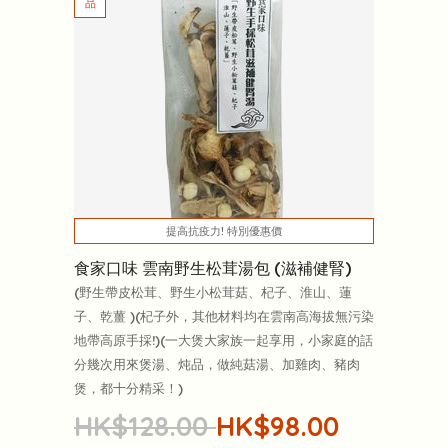
提高抗疫力! 特別優惠價
食家口味 雲南野生松茸湯包 (滋補健腎)
(野生帶皮松茸、野生小松茸菇、杞子、淮山、蓮
子、乾薑 )(杞子外，其他材料均在雲南高海拔無污染
地帶高原手採!)(一大煲大家族一起享用，小家庭的話
分幾次用來煲湯、炖品，做純菇湯、加雞肉、豬肉
煲，都十分精采！)
HK$128.00
HK$98.00