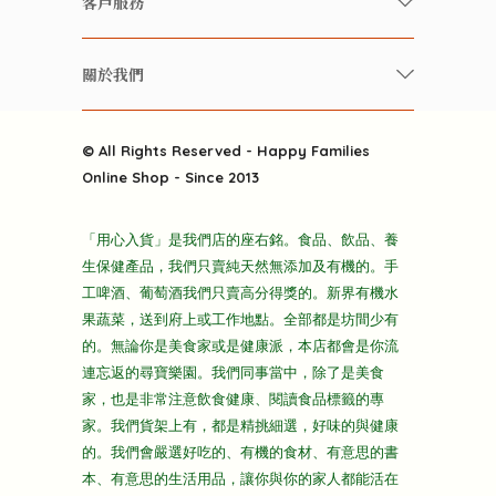
客戶服務
美食研究所
養生保健好東西
常見問題
雲南搜食記
關於我們
酒類
聯繫我們
粒粒皆辛苦
特別推介
關於我們
快樂電視台
© All Rights Reserved - Happy Families
雜貨部
送貨
Online Shop - Since 2013
禮品部
條款及細則
折上折大特價
「用心入貨」是我們店的座右銘。食品、飲品、養
隱私政策
生保健產品，我們只賣純天然無添加及有機的。手
主頁
工啤酒、葡萄酒我們只賣高分得獎的。新界有機水
果蔬菜，送到府上或工作地點。全部都是坊間少有
的。無論你是美食家或是健康派，本店都會是你流
連忘返的尋寶樂園。我們同事當中，除了是美食
家，也是非常注意飲食健康、閱讀食品標籤的專
家。我們貨架上有，都是精挑細選，好味的與健康
的。我們會嚴選好吃的、有機的食材、有意思的書
本、有意思的生活用品，讓你與你的家人都能活在