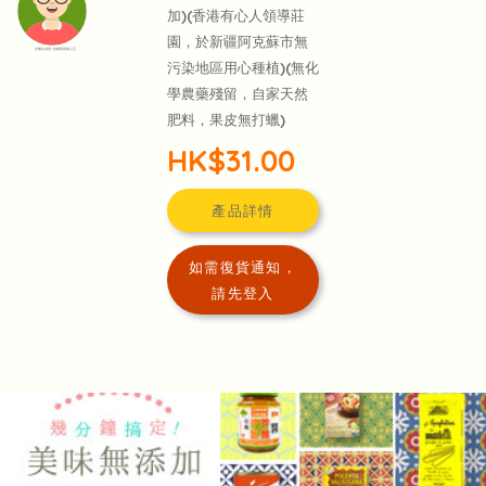
加)(香港有心人領導莊
園，於新疆阿克蘇市無
頭像生成器: 快樂家庭網上店
污染地區用心種植)(無化
學農藥殘留，自家天然
肥料，果皮無打蠟)
HK$31.00
產品詳情
如需復貨通知，
請先登入