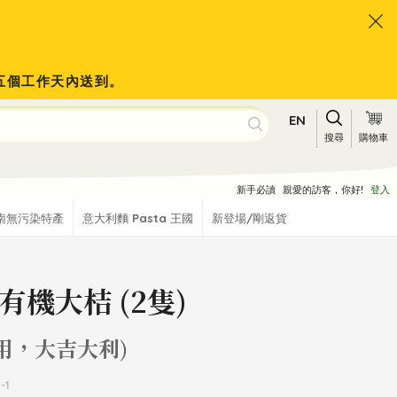
於五個工作天內送到。
EN
搜尋
購物車
新手必讀
親愛的訪客，你好!
登入
南無污染特產
意大利麵 Pasta 王國
新登場/剛返貨
有機大桔 (2隻)
用，大吉大利)
-1