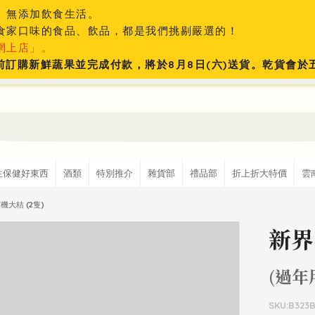
、無添加飲食生活。
食家口味的食品、飲品，都是我們挑剔嚴選的！
網上店」。
:59前訂購新鮮蔬果並完成付款，將於8月8日(六)送貨。乾貨會
生保健好東西
酒類
特別推介
雜貨部
禮品部
折上折大特價
雲
機大桔 (2隻)
新界
(過年
SKU:B323B