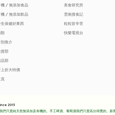
機 / 無添加食品
美食研究所
機 / 無添加飲品
雲南搜食記
養生保健好東西
粒粒皆辛苦
酒類
快樂電視台
特別推介
雜貨部
禮品部
折上折大特價
主頁
ince 2013
我們只賣純天然無添加及有機的。手工啤酒、葡萄酒我們只賣高分得獎的。新