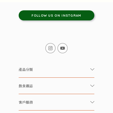
FOLLOW US ON INSTGRAM
產品分類
有機/無農藥新鮮蔬果
飲食雜誌
有機 / 無添加食品
快樂家庭 飲食雜誌
有機 / 無添加飲品
客戶服務
美食研究所
養生保健好東西