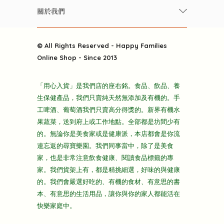
常見問題
雲南搜食記
關於我們
酒類
聯繫我們
粒粒皆辛苦
特別推介
關於我們
快樂電視台
© All Rights Reserved - Happy Families
雜貨部
送貨
Online Shop - Since 2013
禮品部
條款及細則
折上折大特價
「用心入貨」是我們店的座右銘。食品、飲品、養
隱私政策
生保健產品，我們只賣純天然無添加及有機的。手
主頁
工啤酒、葡萄酒我們只賣高分得獎的。新界有機水
果蔬菜，送到府上或工作地點。全部都是坊間少有
的。無論你是美食家或是健康派，本店都會是你流
連忘返的尋寶樂園。我們同事當中，除了是美食
家，也是非常注意飲食健康、閱讀食品標籤的專
家。我們貨架上有，都是精挑細選，好味的與健康
的。我們會嚴選好吃的、有機的食材、有意思的書
本、有意思的生活用品，讓你與你的家人都能活在
快樂家庭中。