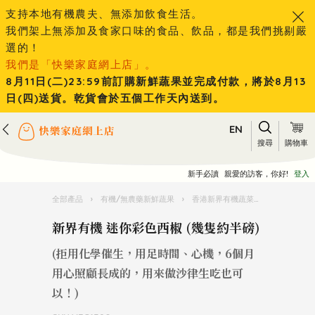
支持本地有機農夫、無添加飲食生活。
我們架上無添加及食家口味的食品、飲品，都是我們挑剔嚴
選的！
我們是「快樂家庭網上店」。
8月11日(二)23:59前訂購新鮮蔬果並完成付款，將於8月13
日(四)送貨。乾貨會於五個工作天內送到。
EN
搜尋
購物車
新手必讀
親愛的訪客，你好!
登入
全部產品
›
有機/無農藥新鮮蔬果
›
香港新界有機蔬菜水果
›
新界有機
新界有機 迷你彩色西椒 (幾隻約半磅)
(拒用化學催生，用足時間、心機，6個月
用心照顧長成的，用來做沙律生吃也可
以！)