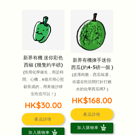
新界有機 迷你彩色
新界有機揀手迷你
西椒 (幾隻約半磅)
西瓜(約4-5磅一個 )
(拒用化學催生，用足時
(皮薄肉脆，西瓜味濃，
間、心機，6個月用心照
你還在吃坊間打針打糖
顧長成的，用來做沙律
水的化學西瓜嗎? )
生吃也可以！)
HK$168.00
HK$30.00
產品詳情
產品詳情
加入購物車
加入購物車