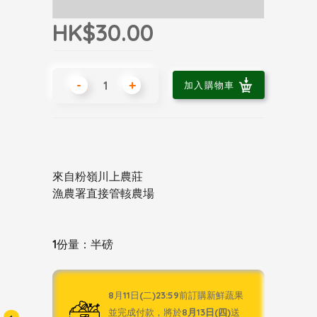
HK$30.00
-
+
加入購物車
來自粉嶺川上農莊
漁農署直接管輆農場
1份量：半磅
8月11日(二)23:59前訂購新鮮蔬果
並完成付款，將於
8月13日(四)
送