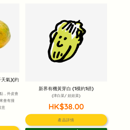
天氣)(約
新界有機黃芽白 (1棵約1磅)
點，外皮會
(津白菜/ 娃娃菜)
來會有撞
HK$38.00
留意
產品詳情