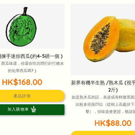
揀手迷你西瓜(約4-5磅一個 )
，西瓜味濃，你還在吃坊間打針打糖水
的化學西瓜嗎? )
HK$168.00
新界有機半生熟 /熟木瓜 (視乎
2斤)
產品詳情
如是熟木瓜的話，表皮或有輕微黑斑
比較多疤痕凹位（從樹上高處掉下
加入購物車
擊），但味道會更甜，敬請
HK$88.00