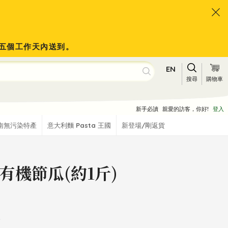
會於五個工作天內送到。
EN
搜尋
購物車
新手必讀
親愛的訪客，你好!
登入
南無污染特產
意大利麵 Pasta 王國
新登場/剛返貨
有機節瓜(約1斤)
)
Y