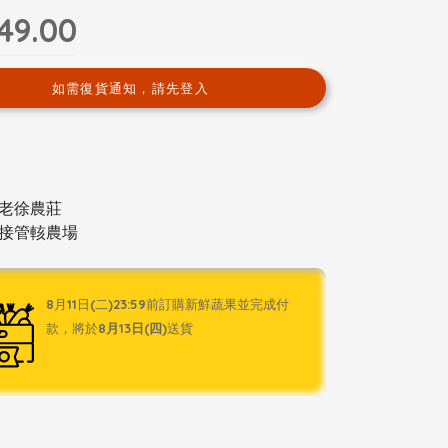
49.00
如需復貨通知，請先登入
老徐農莊
接管輆農場
8月11日(二)23:59前訂購新鮮蔬果並完成付
款，將於
8月13日(四)
送貨