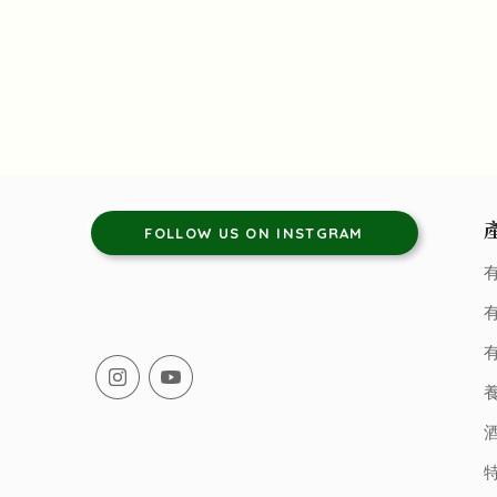
FOLLOW US ON INSTGRAM
有
有