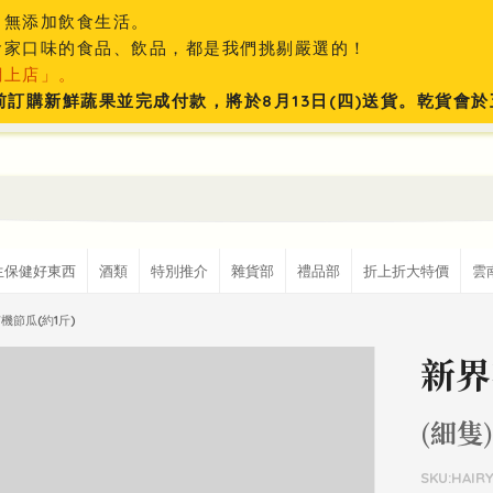
、無添加飲食生活。
食家口味的食品、飲品，都是我們挑剔嚴選的！
網上店」。
:59前訂購新鮮蔬果並完成付款，將於8月13日(四)送貨。乾貨
生保健好東西
酒類
特別推介
雜貨部
禮品部
折上折大特價
雲
機節瓜(約1斤)
新界
(細隻
SKU:HAIR