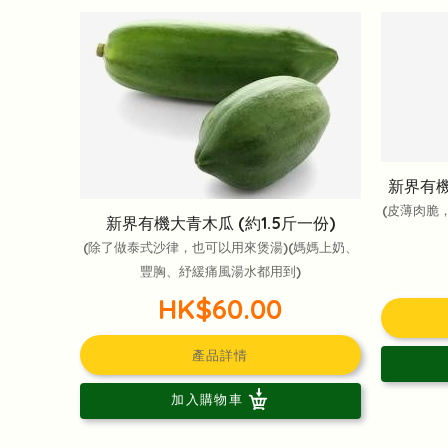
新界有機
(皮薄肉脆
新界有機大青木瓜 (約1.5斤一份)
(除了做泰式沙律，也可以用來煲湯)(媽媽上奶、
豐胸、紓緩痛風湯水都用到)
HK$60.00
產品詳情
加入購物車