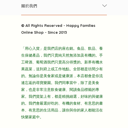
常見問題
雲南搜食記
關於我們
酒類
聯繫我們
粒粒皆辛苦
特別推介
關於我們
快樂電視台
© All Rights Reserved - Happy Families
雜貨部
送貨
Online Shop - Since 2013
禮品部
條款及細則
折上折大特價
「用心入貨」是我們店的座右銘。食品、飲品、養
隱私政策
生保健產品，我們只賣純天然無添加及有機的。手
主頁
工啤酒、葡萄酒我們只賣高分得獎的。新界有機水
果蔬菜，送到府上或工作地點。全部都是坊間少有
的。無論你是美食家或是健康派，本店都會是你流
連忘返的尋寶樂園。我們同事當中，除了是美食
家，也是非常注意飲食健康、閱讀食品標籤的專
家。我們貨架上有，都是精挑細選，好味的與健康
的。我們會嚴選好吃的、有機的食材、有意思的書
本、有意思的生活用品，讓你與你的家人都能活在
快樂家庭中。