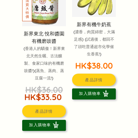
新界有機牛奶蕉
(濃香，肉質綿密，大滿
新界東北 悅和醬園
足感) (試過後，都回不
有機磨豉醬
了頭吃普通超市化學催
(香港人的驕傲！新界東
生香蕉!)
北天然生曬、古法釀
HK$38.00
製、食家口味的有機磨
豉醬!)(蒸魚、蒸肉、蒸
豆腐一流!)
產品詳情
HK$36.00
加入購物車
HK$33.50
產品詳情
加入購物車