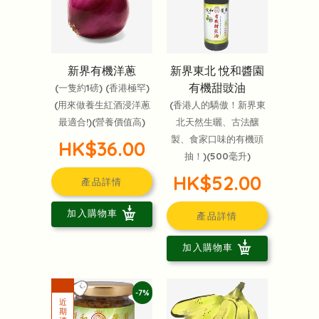
新界有機洋蔥
新界東北 悅和醬園
有機甜豉油
(一隻約1磅) (香港極罕)
(用來做養生紅酒浸洋蔥
(香港人的驕傲！新界東
最適合!)(營養價值高)
北天然生曬、古法釀
製、食家口味的有機頭
HK$36.00
抽！)(500毫升)
HK$52.00
產品詳情
加入購物車
產品詳情
加入購物車
-7%