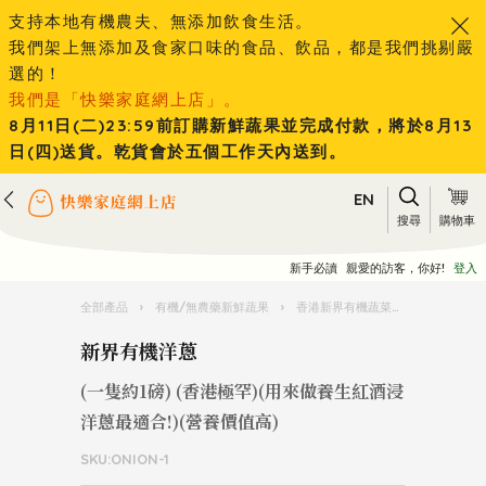
支持本地有機農夫、無添加飲食生活。
我們架上無添加及食家口味的食品、飲品，都是我們挑剔嚴
選的！
我們是「快樂家庭網上店」。
8月11日(二)23:59前訂購新鮮蔬果並完成付款，將於8月13
日(四)送貨。乾貨會於五個工作天內送到。
EN
搜尋
購物車
新手必讀
親愛的訪客，你好!
登入
全部產品
›
有機/無農藥新鮮蔬果
›
香港新界有機蔬菜水果
›
新界有
新界有機洋蔥
(一隻約1磅) (香港極罕)(用來做養生紅酒浸
洋蔥最適合!)(營養價值高)
SKU:ONION-1