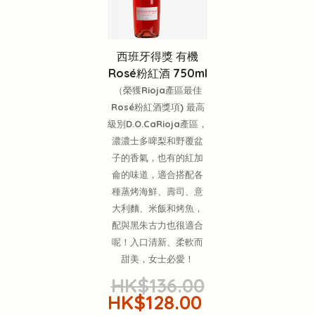
西班牙得獎 有機
Rosé粉紅酒 750ml
（榮獲Rioja產區最佳
Rosé粉紅酒獎項) 最高
級別D.O.CaRioja產區，
濃濃士多啤梨和野覆盆
子的香氣，也有的紅加
侖的味道，適合搭配各
種蒸烤海鮮、壽司、意
大利麵、米飯和烤魚，
配與黑朱古力也很適合
呢！入口清新、柔軟而
甜美，女士必愛！
HK$136.00
HK$128.00