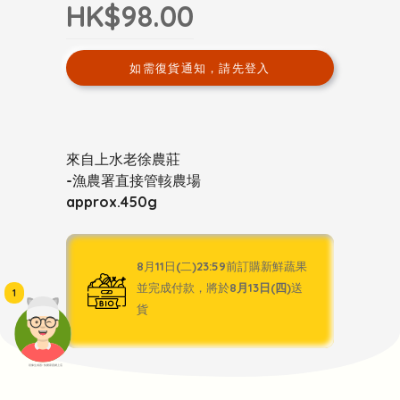
HK$98.00
如需復貨通知，請先登入
來自上水老徐農莊
-漁農署直接管輆農場
approx.450g
8月11日(二)23:59前訂購新鮮蔬果
並完成付款，將於
8月13日(四)
送
1
貨
頭像生成器: 快樂家庭網上店