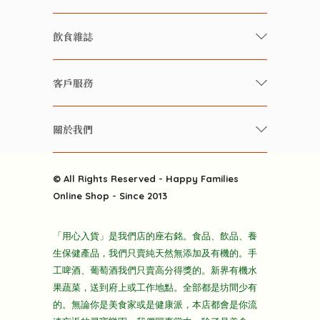
有機/無農藥新鮮蔬果
飲食雜誌
有機 / 無添加食品
快樂家庭 飲食雜誌
有機 / 無添加飲品
客戶服務
美食研究所
養生保健好東西
常見問題
雲南搜食記
關於我們
酒類
聯繫我們
粒粒皆辛苦
特別推介
關於我們
快樂電視台
© All Rights Reserved - Happy Families
雜貨部
送貨
Online Shop - Since 2013
禮品部
條款及細則
折上折大特價
「用心入貨」是我們店的座右銘。食品、飲品、養
隱私政策
生保健產品，我們只賣純天然無添加及有機的。手
主頁
工啤酒、葡萄酒我們只賣高分得獎的。新界有機水
果蔬菜，送到府上或工作地點。全部都是坊間少有
的。無論你是美食家或是健康派，本店都會是你流