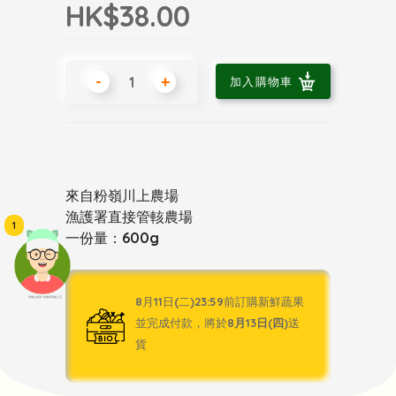
HK$38.00
-
+
加入購物車
來自粉嶺川上農場
漁護署直接管輆農場
1
一份量：600g
8月11日(二)23:59前訂購新鮮蔬果
頭像生成器: 快樂家庭網上店
並完成付款，將於
8月13日(四)
送
貨