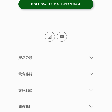
FOLLOW US ON INSTGRAM
產品分類
有機/無農藥新鮮蔬果
飲食雜誌
有機 / 無添加食品
快樂家庭 飲食雜誌
有機 / 無添加飲品
客戶服務
美食研究所
養生保健好東西
常見問題
雲南搜食記
關於我們
酒類