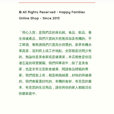
聯繫我們
粒粒皆辛苦
特別推介
關於我們
快樂電視台
© All Rights Reserved - Happy Families
雜貨部
送貨
Online Shop - Since 2013
禮品部
條款及細則
折上折大特價
「用心入貨」是我們店的座右銘。食品、飲品、養
隱私政策
生保健產品，我們只賣純天然無添加及有機的。手
主頁
工啤酒、葡萄酒我們只賣高分得獎的。新界有機水
果蔬菜，送到府上或工作地點。全部都是坊間少有
的。無論你是美食家或是健康派，本店都會是你流
連忘返的尋寶樂園。我們同事當中，除了是美食
家，也是非常注意飲食健康、閱讀食品標籤的專
家。我們貨架上有，都是精挑細選，好味的與健康
的。我們會嚴選好吃的、有機的食材、有意思的書
本、有意思的生活用品，讓你與你的家人都能活在
快樂家庭中。