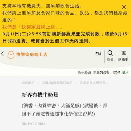
支持本地有機農夫、無添加飲食生活。
我們架上無添加及食家口味的食品、飲品，都是我們挑剔嚴
選的！
我們是「快樂家庭網上店」。
8月11日(二)23:59前訂購新鮮蔬果並完成付款，將於8月13
日(四)送貨。乾貨會於五個工作天內送到。
EN
搜尋
購物車
新手必讀
親愛的訪客，你好!
登入
全部產品
›
有機/無農藥新鮮蔬果
›
香港新界有機蔬菜水果
›
新界有
新界有機牛奶蕉
(濃香，肉質綿密，大滿足感) (試過後，都
回不了頭吃普通超市化學催生香蕉!)
SKU:VEG1486