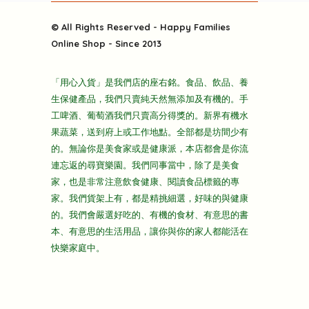
粒粒皆辛苦
特別推介
關於我們
快樂電視台
© All Rights Reserved - Happy Families
雜貨部
送貨
Online Shop - Since 2013
禮品部
條款及細則
折上折大特價
「用心入貨」是我們店的座右銘。食品、飲品、養
隱私政策
生保健產品，我們只賣純天然無添加及有機的。手
主頁
工啤酒、葡萄酒我們只賣高分得獎的。新界有機水
果蔬菜，送到府上或工作地點。全部都是坊間少有
的。無論你是美食家或是健康派，本店都會是你流
連忘返的尋寶樂園。我們同事當中，除了是美食
家，也是非常注意飲食健康、閱讀食品標籤的專
家。我們貨架上有，都是精挑細選，好味的與健康
的。我們會嚴選好吃的、有機的食材、有意思的書
本、有意思的生活用品，讓你與你的家人都能活在
快樂家庭中。