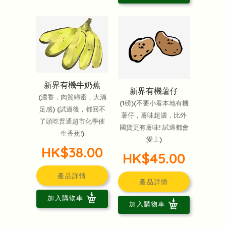
新界有機牛奶蕉
新界有機薯仔
(濃香，肉質綿密，大滿
(1磅)(不要小看本地有機
足感) (試過後，都回不
薯仔，薯味超濃，比外
了頭吃普通超市化學催
國貨更有薯味! 試過都會
生香蕉!)
愛上)
HK$38.00
HK$45.00
產品詳情
產品詳情
加入購物車
加入購物車