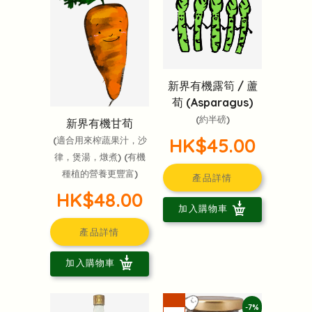
新界有機露筍 / 蘆
荀 (Asparagus)
(約半磅)
新界有機甘荀
HK$45.00
(適合用來榨蔬果汁，沙
律，煲湯，燉煮) (有機
種植的營養更豐富)
產品詳情
HK$48.00
加入購物車
產品詳情
加入購物車
-7%