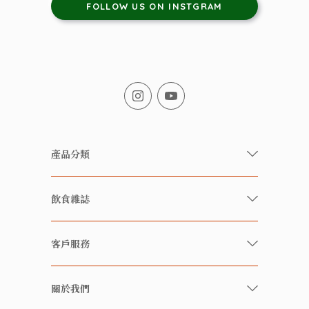
FOLLOW US ON INSTGRAM
產品分類
有機/無農藥新鮮蔬果
飲食雜誌
有機 / 無添加食品
快樂家庭 飲食雜誌
有機 / 無添加飲品
客戶服務
美食研究所
養生保健好東西
常見問題
雲南搜食記
關於我們
酒類
聯繫我們