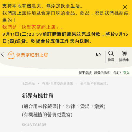
支持本地有機農夫、無添加飲食生活。
我們架上無添加及食家口味的食品、飲品，都是我們挑剔嚴
選的！
我們是「快樂家庭網上店」。
8月11日(二)23:59前訂購新鮮蔬果並完成付款，將於8月13
日(四)送貨。乾貨會於五個工作天內送到。
EN
搜尋
購物車
新手必讀
親愛的訪客，你好!
登入
全部產品
›
有機/無農藥新鮮蔬果
›
香港新界有機蔬菜水果
›
新界有
新界有機甘荀
(適合用來榨蔬果汁，沙律，煲湯，燉煮)
(有機種植的營養更豐富)
SKU:VEG1805