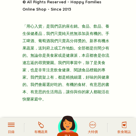
快樂電視台
© All Rights Reserved - Happy Families
雜貨部
送貨
Online Shop - Since 2013
禮品部
條款及細則
折上折大特價
「用心入貨」是我們店的座右銘。食品、飲品、養
隱私政策
生保健產品，我們只賣純天然無添加及有機的。手
主頁
工啤酒、葡萄酒我們只賣高分得獎的。新界有機水
果蔬菜，送到府上或工作地點。全部都是坊間少有
的。無論你是美食家或是健康派，本店都會是你流
連忘返的尋寶樂園。我們同事當中，除了是美食
家，也是非常注意飲食健康、閱讀食品標籤的專
家。我們貨架上有，都是精挑細選，好味的與健康
的。我們會嚴選好吃的、有機的食材、有意思的書
本、有意思的生活用品，讓你與你的家人都能活在
快樂家庭中。
目錄
有機蔬果
大特價
飲食雜誌