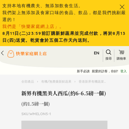
支持本地有機農夫、無添加飲食生活。
我們架上無添加及食家口味的食品、飲品，都是我們挑剔嚴
選的！
我們是「快樂家庭網上店」。
8月11日(二)23:59前訂購新鮮蔬果並完成付款，將於8月13
日(四)送貨。乾貨會於五個工作天內送到。
EN
搜尋
購物車
新手必讀
親愛的訪客，你好!
登入
全部產品
›
有機/無農藥新鮮蔬果
›
香港新界有機蔬菜水果
›
新界有機
新界有機黑美人西瓜(約6-6.5磅一個)
(約1.5磅一個)
SKU:WMELON5-1