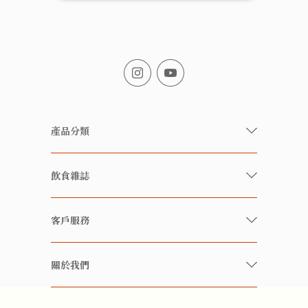
產品分類
有機/無農藥新鮮蔬果
飲食雜誌
有機 / 無添加食品
快樂家庭 飲食雜誌
有機 / 無添加飲品
客戶服務
美食研究所
養生保健好東西
常見問題
雲南搜食記
關於我們
酒類
聯繫我們
粒粒皆辛苦
特別推介
關於我們