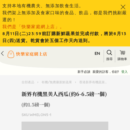
支持本地有機農夫、無添加飲食生活。
我們架上無添加及食家口味的食品、飲品，都是我們挑剔嚴
選的！
我們是「快樂家庭網上店」。
8月11日(二)23:59前訂購新鮮蔬果並完成付款，將於8月13
日(四)送貨。乾貨會於五個工作天內送到。
EN
搜尋
購物車
新手必讀
親愛的訪客，你好!
登入
全部產品
›
有機/無農藥新鮮蔬果
›
香港新界有機蔬菜水果
›
新界有機
新界有機黑美人西瓜(約6-6.5磅一個)
(約1.5磅一個)
SKU:WMELON5-1