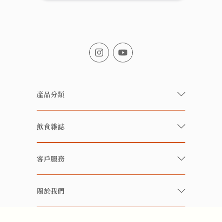
產品分類
有機/無農藥新鮮蔬果
飲食雜誌
有機 / 無添加食品
快樂家庭 飲食雜誌
有機 / 無添加飲品
客戶服務
美食研究所
養生保健好東西
常見問題
雲南搜食記
關於我們
酒類
聯繫我們
粒粒皆辛苦
特別推介
關於我們