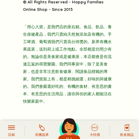
快樂電視台
© All Rights Reserved - Happy Families
雜貨部
送貨
Online Shop - Since 2013
禮品部
條款及細則
折上折大特價
「用心入貨」是我們店的座右銘。食品、飲品、養
隱私政策
生保健產品，我們只賣純天然無添加及有機的。手
主頁
工啤酒、葡萄酒我們只賣高分得獎的。新界有機水
果蔬菜，送到府上或工作地點。全部都是坊間少有
的。無論你是美食家或是健康派，本店都會是你流
連忘返的尋寶樂園。我們同事當中，除了是美食
家，也是非常注意飲食健康、閱讀食品標籤的專
家。我們貨架上有，都是精挑細選，好味的與健康
的。我們會嚴選好吃的、有機的食材、有意思的書
本、有意思的生活用品，讓你與你的家人都能活在
快樂家庭中。
目錄
有機蔬果
大特價
飲食雜誌