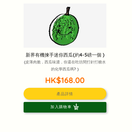
新界有機揀手迷你西瓜(約4-5磅一個 )
(皮薄肉脆，西瓜味濃，你還在吃坊間打針打糖水
的化學西瓜嗎? )
HK$168.00
產品詳情
加入購物車