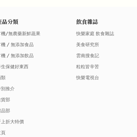
產品分類
飲食雜誌
有機/無農藥新鮮蔬果
快樂家庭 飲食雜誌
機 / 無添加食品
美食研究所
機 / 無添加飲品
雲南搜食記
養生保健好東西
粒粒皆辛苦
酒類
快樂電視台
特別推介
雜貨部
禮品部
折上折大特價
主頁