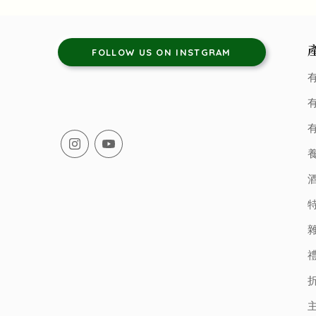
FOLLOW US ON INSTGRAM
有
有