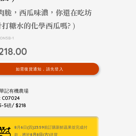
薄肉脆，西瓜味濃，你還在吃坊
打糖水的化學西瓜嗎? )
ON5B-1
218.00
如需復貨通知，請先登入
華記有機農場
C07024
-5磅/ $218
8月6日(四)23:59前訂購新鮮蔬果並完成付
款，將於
8月8日(六)
送貨