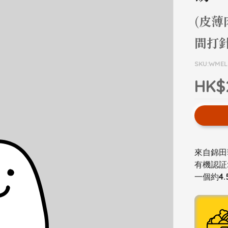
(皮
間打針
SKU:WMEL
HK$
來自錦田
有機認証: 
一個約4.5