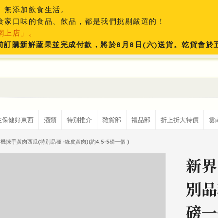
、無添加飲食生活。
食家口味的食品、飲品，都是我們挑剔嚴選的！
網上店」。
:59前訂購新鮮蔬果並完成付款，將於8月8日(六)送貨。乾貨會
生保健好東西
酒類
特別推介
雜貨部
禮品部
折上折大特價
雲
機揀手黃肉西瓜(特別品種 -綠皮黃肉)(約4.5-5磅一個 )
新界
別品
磅一