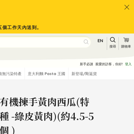
於五個工作天內送到。
EN
搜尋
購物車
新手必讀
親愛的訪客，你好!
登入
南無污染特產
意大利麵 Pasta 王國
新登場/剛返貨
有機揀手黃肉西瓜(特
種 -綠皮黃肉)(約4.5-5
個 )