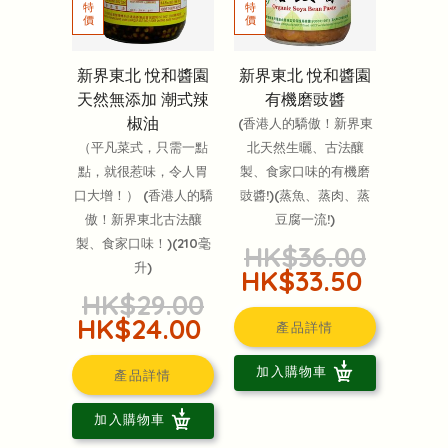
新界東北 悅和醬園
新界東北 悅和醬園
天然無添加 潮式辣
有機磨豉醬
椒油
(香港人的驕傲！新界東
（平凡菜式，只需一點
北天然生曬、古法釀
點，就很惹味，令人胃
製、食家口味的有機磨
口大增！） (香港人的驕
豉醬!)(蒸魚、蒸肉、蒸
傲！新界東北古法釀
豆腐一流!)
製、食家口味！)(210毫
HK$36.00
升)
HK$33.50
HK$29.00
HK$24.00
產品詳情
加入購物車
產品詳情
加入購物車