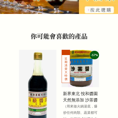
你可能會喜歡的產品
-57%
新界東北 悅和醬園
天然無添加 沙茶醬
（用來做火鍋湯底，爆
炒任何肉類、蔬菜都可