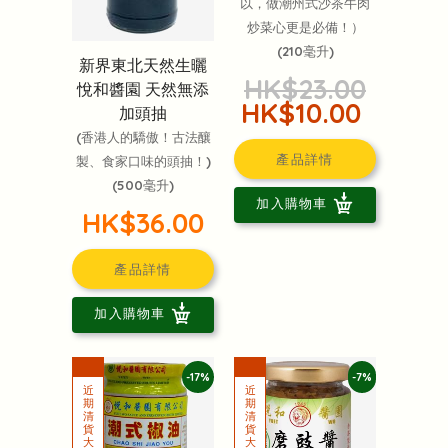
以，做潮州式沙茶牛肉
炒菜心更是必備！）
(210毫升)
新界東北天然生曬
HK$23.00
悅和醬園 天然無添
HK$10.00
加頭抽
(香港人的驕傲！古法釀
產品詳情
製、食家口味的頭抽！)
(500毫升)
加入購物車
HK$36.00
產品詳情
加入購物車
-17%
-7%