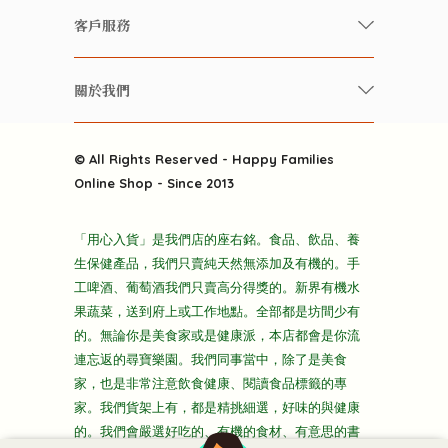
快樂家庭 飲食雜誌
有機 / 無添加飲品
客戶服務
美食研究所
養生保健好東西
常見問題
雲南搜食記
關於我們
酒類
聯繫我們
粒粒皆辛苦
特別推介
關於我們
快樂電視台
© All Rights Reserved - Happy Families
雜貨部
送貨
Online Shop - Since 2013
禮品部
條款及細則
折上折大特價
「用心入貨」是我們店的座右銘。食品、飲品、養
隱私政策
生保健產品，我們只賣純天然無添加及有機的。手
主頁
工啤酒、葡萄酒我們只賣高分得獎的。新界有機水
果蔬菜，送到府上或工作地點。全部都是坊間少有
的。無論你是美食家或是健康派，本店都會是你流
連忘返的尋寶樂園。我們同事當中，除了是美食
家，也是非常注意飲食健康、閱讀食品標籤的專
家。我們貨架上有，都是精挑細選，好味的與健康
的。我們會嚴選好吃的、有機的食材、有意思的書