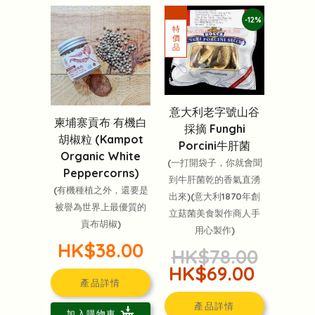
-12%
意大利老字號山谷
柬埔寨貢布 有機白
採摘 Funghi
胡椒粒 (Kampot
Porcini牛肝菌
Organic White
(一打開袋子，你就會聞
Peppercorns)
到牛肝菌乾的香氣直湧
(有機種植之外，還要是
出來)(意大利1870年創
被譽為世界上最優質的
立菇菌美食製作商人手
貢布胡椒)
用心製作)
HK$38.00
HK$78.00
HK$69.00
產品詳情
產品詳情
加入購物車