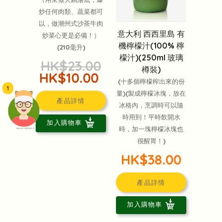
炒任何肉類、蔬菜都可
以，做潮州式沙茶牛肉
意大利 西西里島 有
炒菜心更是必備！）
機檸檬汁(100% 檸
(210毫升)
檬汁)(250ml 玻璃
HK$23.00
樽裝)
HK$10.00
(十多個檸檬榨出來的份
1
量)(製成檸檬冰塊，放在
產品詳情
冰格內，烹調時可以隨
時用到！平時飲開水
加入購物車
時，加一塊檸檬冰塊也
頭像生成器: 快樂家庭網上店
很醒胃！)
HK$38.00
產品詳情
加入購物車