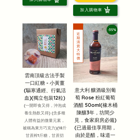
加入購物車
-35%
雲南頂級古法手製
一口紅糖 - 小黃薑
意大利 釀酒級別葡
(驅寒通經、行氣活
萄 Rose 粉紅葡萄
血)(獨立包裝12粒)
酒醋 50oml(橡木桶
(一開即食又得，沖泡成
陳釀3年，坊間少
養生熱飲又得) (含多種
見，食家廚房必備)
人體有益的微量元素，
(已過最佳享用期，
被稱為東方巧克力)(18斤
由於是醋，味道一
甘蔗榨1斤糖，甘蔗切