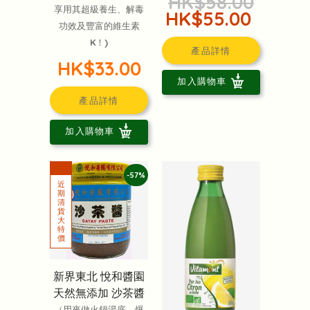
HK$58.00
享用其超級養生、解毒
HK$55.00
功效及豐富的維生素
K！)
產品詳情
HK$33.00
加入購物車
產品詳情
加入購物車
-57%
新界東北 悅和醬園
天然無添加 沙茶醬
（用來做火鍋湯底，爆