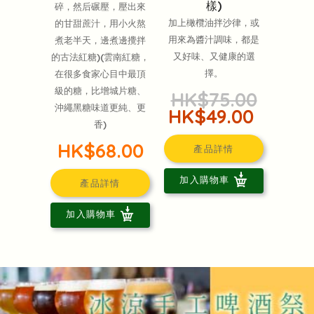
樣)
碎，然后碾壓，壓出來
加上橄欖油拌沙律，或
的甘甜蔗汁，用小火熬
用來為醬汁調味，都是
煮老半天，邊煮邊攪拌
又好味、又健康的選
的古法紅糖)(雲南紅糖，
擇。
在很多食家心目中最頂
級的糖，比增城片糖、
HK$75.00
沖繩黑糖味道更純、更
HK$49.00
香)
HK$68.00
產品詳情
加入購物車
產品詳情
加入購物車