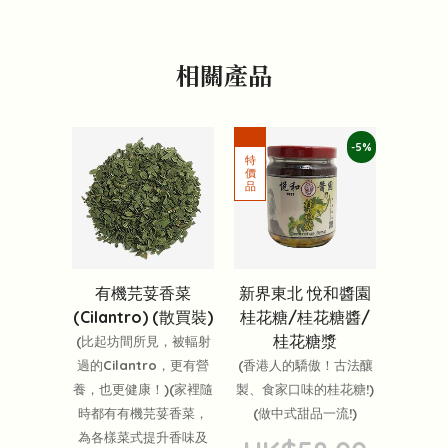
相關產品
-5%
有機芫荽香菜
新界東北 悅和醬園
(Cilantro) (散買裝)
桂花糖/桂花糖醬/
桂花糖漿
(比起坊間所見，被輻射
過的Cilantro，更有營
(香港人的驕傲！古法釀
養，也更健康！)(家裡隨
製、食家口味的桂花糖!)
時都有有機芫荽香菜，
(做中式甜品一流!)
為各樣菜式提升香味及