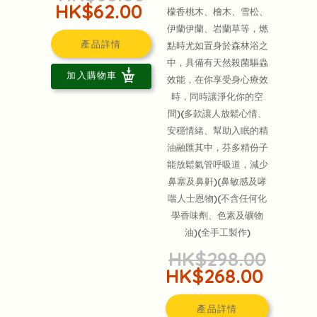
HK$62.00
檬香桃木、檜木、雪松、
伊蘭伊蘭、岩蘭草等，燃
產品詳情
點時尤如置身於森林浴之
中，具備有天然殺菌驅蟲
加入購物車
效能，在你享受身心療效
時，同時讓淨化你的空
間)(多款讓人放鬆心情、
安穩情緒、幫助入眠的精
油融匯其中，芬多精份子
能放鬆氣管呼吸道，減少
鼻塞及鼻鼾)(鼻敏感及哮
喘人士恩物)(不含任何化
學香味劑、色素及礦物
油)(全手工製作)
HK$298.00
HK$268.00
產品詳情