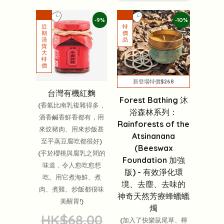
-9%
-10%
新登場特價$268
台灣有機紅麴
Forest Bathing 沐
(香氣比南乳複雜得多，
浴森林系列：
酒香鹹香鮮香都有，用
Rainforests of the
來炆豬肉、用來炒飯甚
Atsinanana
至乎蒸豆腐吃都很好)
(Beeswax
(乎於櫻桃與腐乳之間的
Foundation 加強
味道，令人愈吃愈想
版) - 有效淨化環
吃。用它煮海鮮、煮
境、去塵、去味的
肉、煮雞、炒飯都很味
神奇天然芳療蜂蠟蠟
美醒胃!)
燭
HK$68.00
(加入了快樂鼠尾草、檸