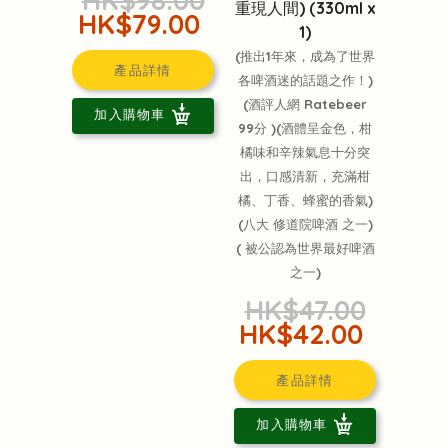
HK$98.00
重現人間) (330ml x
HK$79.00
1)
(推出1年來，成為了世界
產品詳情
各啤酒迷的話題之作！)
(酒評人網 Ratebeer
加入購物車
99分 )(酒體呈金色，柑
橘味和辛辣氣息十分突
出，口感清新，充滿柑
橘、丁香、蜂蜜的香氣)
(八大 修道院啤酒 之一)
( 被公認為世界最好啤酒
之一)
HK$47.00
HK$42.00
產品詳情
加入購物車