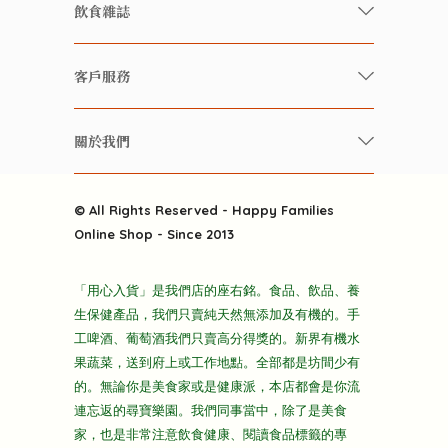
有機/無農藥新鮮蔬果
飲食雜誌
有機 / 無添加食品
快樂家庭 飲食雜誌
有機 / 無添加飲品
客戶服務
美食研究所
養生保健好東西
常見問題
雲南搜食記
關於我們
酒類
聯繫我們
粒粒皆辛苦
特別推介
關於我們
快樂電視台
© All Rights Reserved - Happy Families
雜貨部
送貨
Online Shop - Since 2013
禮品部
條款及細則
折上折大特價
「用心入貨」是我們店的座右銘。食品、飲品、養
隱私政策
生保健產品，我們只賣純天然無添加及有機的。手
主頁
工啤酒、葡萄酒我們只賣高分得獎的。新界有機水
果蔬菜，送到府上或工作地點。全部都是坊間少有
的。無論你是美食家或是健康派，本店都會是你流
連忘返的尋寶樂園。我們同事當中，除了是美食
家，也是非常注意飲食健康、閱讀食品標籤的專