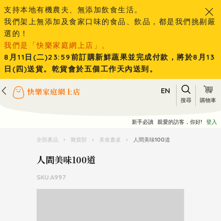
支持本地有機農夫、無添加飲食生活。
我們架上無添加及食家口味的食品、飲品，都是我們挑剔嚴
選的！
我們是「快樂家庭網上店」。
8月11日(二)23:59前訂購新鮮蔬果並完成付款，將於8月13
日(四)送貨。乾貨會於五個工作天內送到。
EN
搜尋
購物車
新手必讀
親愛的訪客，你好!
登入
全部產品
›
雜貨部
›
美食書桌
›
人間美味100道
人間美味100道
SKU:A997