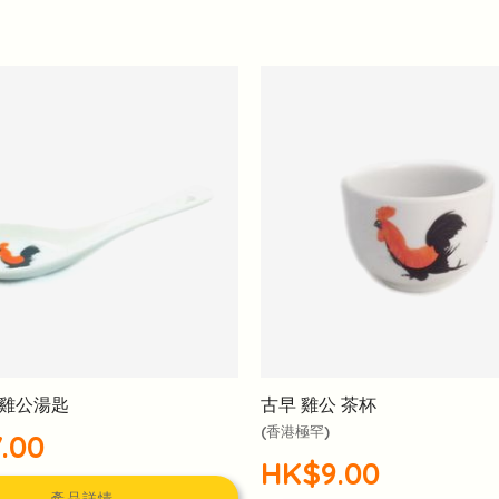
雞公湯匙
古早 雞公 茶杯
(香港極罕)
.00
HK$9.00
產品詳情