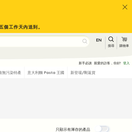
會於五個工作天內送到。
EN
搜尋
購物車
新手必讀
親愛的訪客，你好!
登入
南無污染特產
意大利麵 Pasta 王國
新登場/剛返貨
只顯示有厙存的產品