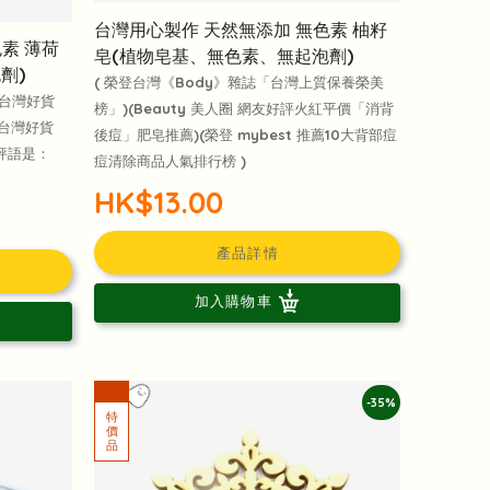
台灣用心製作 天然無添加 無色素 柚籽
素 薄荷
皂(植物皂基、無色素、無起泡劑)
劑)
( 榮登台灣《Body》雜誌「台灣上質保養榮美
台灣好貨
榜」)(Beauty 美人圈 網友好評火紅平價「消背
台灣好貨
後痘」肥皂推薦)(榮登 mybest 推薦10大背部痘
評語是：
痘清除商品人氣排行榜 )
HK$13.00
產品詳情
加入購物車
-35%