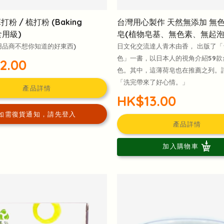
粉 / 梳打粉 (Baking
台灣用心製作 天然無添加 無色
食用級)
皂(植物皂基、無色素、無起泡
用品商不想你知道的好東西)
日文化交流達人青木由香， 出版了「
色」一書，以日本人的視角介紹59款
2.00
色。其中，這薄荷皂也在推薦之列。
「洗完帶來了好心情。」
產品詳情
HK$13.00
如需復貨通知，請先登入
產品詳情
加入購物車