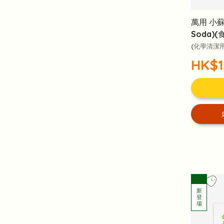
萬用 小蘇打
Soda)(
(化學清潔
HK$1