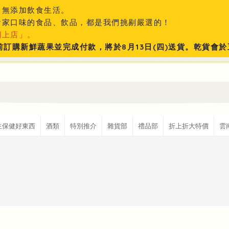
、無添加飲食生活。
食家口味的食品、飲品，都是我們挑剔嚴選的！
網上店」。
:59前訂購新鮮蔬果並完成付款，將於8月13日(四)送貨。乾貨
生保健好東西
酒類
特別推介
雜貨部
禮品部
折上折大特價
雲