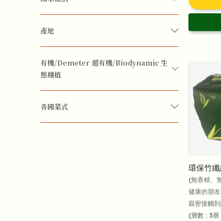
湯料
增強免疫力
眼睛視力
防治感冒
產地
台灣
意大利
雲南
香港
慢性咳嗽
有機/Demeter 超有機/Biodynamic 生
態種植
排毒
改善腸胃
暖身暖手腳
補血
有機
各國菜式
安神保腦
改善睡眠質素
減少疲勞
中東菜
地中海菜式
東南亞菜
歐洲菜
頭腦清醒
環保竹纖
(無香精、
保濕
抗氧化
抗衰老
養顏
健康的朋友
親密接觸到紙
(層數 : 3層 
婦科護理
更年期