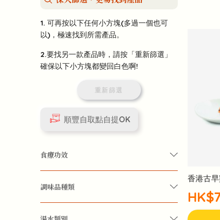
1. 可再按以下任何小方塊(多過一個也可
以)，極速找到所需產品。
2.要找另一款產品時，請按「重新篩選」
確保以下小方塊都變回白色啊!
重新篩選
順豐自取點自提OK
食療功效
香港古早
調味品種類
四季保健
女性護理
精力回復
HK$7
香料
肌膚保養
身心療癒
體質改善
湯水類別