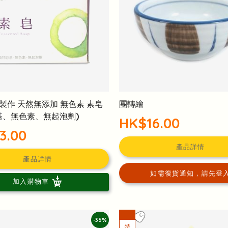
製作 天然無添加 無色素 素皂
團轉繪
基、無色素、無起泡劑)
HK$16.00
3.00
產品詳情
產品詳情
如需復貨通知，請先登
加入購物車
-35%