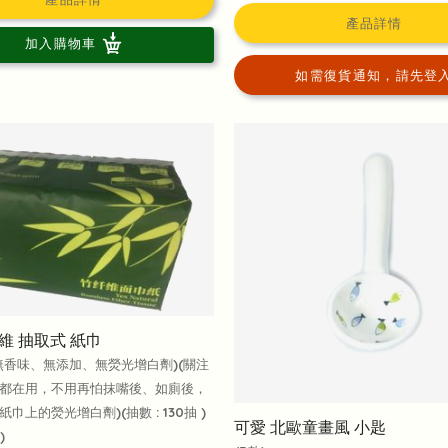
產品詳情
加入購物車
如需復貨通知，請先登
維 抽取式 紙巾
無香味、無添加、無熒光增白劑)(關注
都在用，不用再怕抹嘴後、如廁後，
巾上的熒光增白劑)(抽數 : 130抽 )
可愛 北歐童畫風 小匙
)