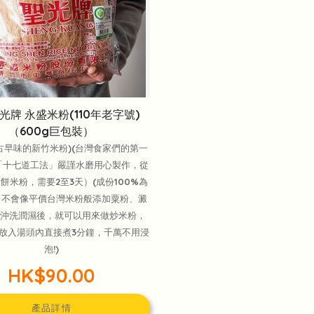
光牌 永盛米粉(110年老字號)
（600g巨包裝）
古早味的新竹米粉)(台灣食家們的第一
「十七道工法」嚴謹水磨用心製作，從
餅米粉，需要2至3天）(成份100%為
，不會像平價台灣米粉般添加粟粉、澱
水沖洗潤濕後，就可以用來做炒米粉，
放入湯頭內直接煮3分鐘，千萬不用浸
泡!)
HK$90.00
產品詳情