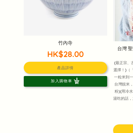
竹內寺
台灣 聖
HK$28.00
(最正宗、
產品詳情
選擇！)（
一粒米到一
加入購物車
台灣靚米
粉)(用冷
湯吃的話，