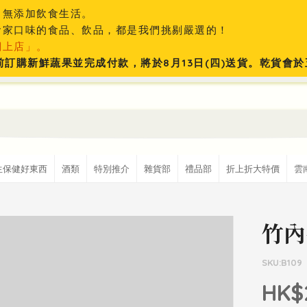
、無添加飲食生活。
食家口味的食品、飲品，都是我們挑剔嚴選的！
網上店」。
:59前訂購新鮮蔬果並完成付款，將於8月13日(四)送貨。乾貨
生保健好東西
酒類
特別推介
雜貨部
禮品部
折上折大特價
雲
竹內
SKU:B109
HK$