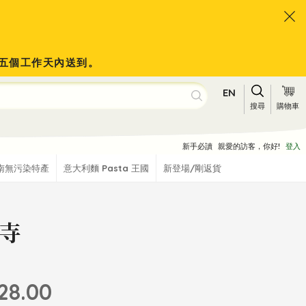
會於五個工作天內送到。
EN
搜尋
購物車
新手必讀
親愛的訪客，你好!
登入
南無污染特產
意大利麵 Pasta 王國
新登場/剛返貨
寺
28.00