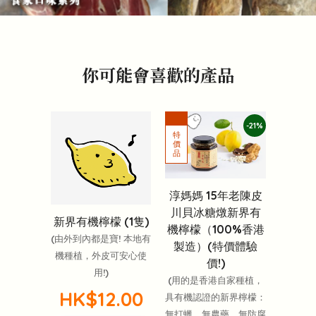
你可能會喜歡的產品
-21%
淳媽媽 15年老陳皮
川貝冰糖燉新界有
新界有機檸檬 (1隻)
機檸檬（100%香港
(由外到內都是寶! 本地有
製造）(特價體驗
機種植，外皮可安心使
價!)
用!)
(用的是香港自家種植，
HK$12.00
具有機認證的新界檸檬：
無打蠟、無農藥、無防腐