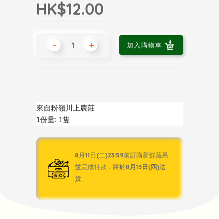
HK$12.00
-
+
加入購物車
來自粉嶺川上農莊
1份量: 1隻
8月11日(二)23:59前訂購新鮮蔬果
並完成付款，將於
8月13日(四)
送
貨