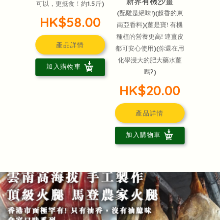
新界有機沙薑
可以，更抵食！約1.5斤)
(配雞是絕味!)(超香的東
HK$58.00
南亞香料)(薑是寶! 有機
種植的營養更高! 連薑皮
產品詳情
都可安心使用)(你還在用
化學浸大的肥大藥水薑
加入購物車
嗎?)
HK$20.00
產品詳情
加入購物車