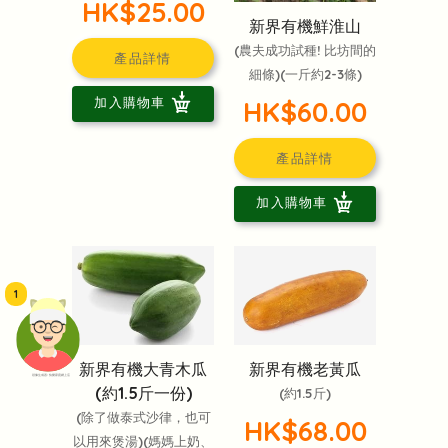
HK$25.00
新界有機鮮淮山
(農夫成功試種! 比坊間的
產品詳情
細條)(一斤約2-3條)
加入購物車
HK$60.00
產品詳情
加入購物車
1
新界有機大青木瓜
新界有機老黃瓜
頭像生成器: 快樂家庭網上店
(約1.5斤一份)
(約1.5斤)
(除了做泰式沙律，也可
HK$68.00
以用來煲湯)(媽媽上奶、