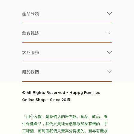
產品分類
有機/無農藥新鮮蔬果
飲食雜誌
有機 / 無添加食品
快樂家庭 飲食雜誌
有機 / 無添加飲品
客戶服務
美食研究所
養生保健好東西
常見問題
雲南搜食記
關於我們
酒類
聯繫我們
粒粒皆辛苦
特別推介
關於我們
快樂電視台
© All Rights Reserved - Happy Families
雜貨部
送貨
Online Shop - Since 2013
禮品部
條款及細則
折上折大特價
「用心入貨」是我們店的座右銘。食品、飲品、養
隱私政策
生保健產品，我們只賣純天然無添加及有機的。手
主頁
工啤酒、葡萄酒我們只賣高分得獎的。新界有機水