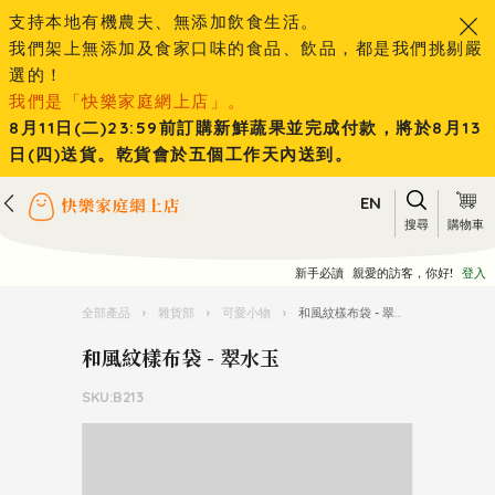
支持本地有機農夫、無添加飲食生活。
我們架上無添加及食家口味的食品、飲品，都是我們挑剔嚴
選的！
我們是「快樂家庭網上店」。
8月11日(二)23:59前訂購新鮮蔬果並完成付款，將於8月13
日(四)送貨。乾貨會於五個工作天內送到。
EN
搜尋
購物車
新手必讀
親愛的訪客，你好!
登入
全部產品
›
雜貨部
›
可愛小物
›
和風紋樣布袋 - 翠水玉
和風紋樣布袋 - 翠水玉
SKU:B213