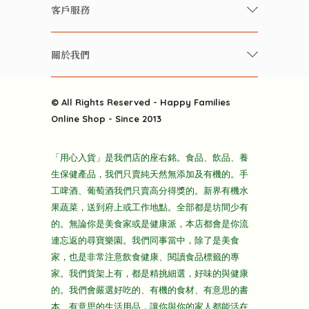
快樂家庭 飲食雜誌
有機 / 無添加飲品
客戶服務
美食研究所
養生保健好東西
常見問題
雲南搜食記
關於我們
酒類
聯繫我們
粒粒皆辛苦
特別推介
關於我們
快樂電視台
© All Rights Reserved - Happy Families
雜貨部
送貨
Online Shop - Since 2013
禮品部
條款及細則
折上折大特價
「用心入貨」是我們店的座右銘。食品、飲品、養
隱私政策
生保健產品，我們只賣純天然無添加及有機的。手
主頁
工啤酒、葡萄酒我們只賣高分得獎的。新界有機水
果蔬菜，送到府上或工作地點。全部都是坊間少有
的。無論你是美食家或是健康派，本店都會是你流
連忘返的尋寶樂園。我們同事當中，除了是美食
家，也是非常注意飲食健康、閱讀食品標籤的專
家。我們貨架上有，都是精挑細選，好味的與健康
的。我們會嚴選好吃的、有機的食材、有意思的書
本、有意思的生活用品，讓你與你的家人都能活在