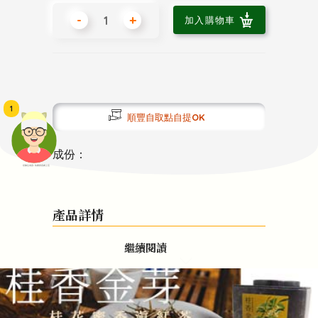
-
+
加入購物車
1
順豐自取點自提OK
成份：
頭像生成器: 快樂家庭網上店
產品詳情
繼續閱讀