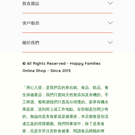
有機/無農藥新鮮蔬果
飲食雜誌
有機 / 無添加食品
快樂家庭 飲食雜誌
有機 / 無添加飲品
客戶服務
美食研究所
養生保健好東西
常見問題
雲南搜食記
關於我們
酒類
聯繫我們
粒粒皆辛苦
特別推介
關於我們
快樂電視台
© All Rights Reserved - Happy Families
雜貨部
送貨
Online Shop - Since 2013
禮品部
條款及細則
折上折大特價
「用心入貨」是我們店的座右銘。食品、飲品、養
隱私政策
生保健產品，我們只賣純天然無添加及有機的。手
主頁
工啤酒、葡萄酒我們只賣高分得獎的。新界有機水
果蔬菜，送到府上或工作地點。全部都是坊間少有
的。無論你是美食家或是健康派，本店都會是你流
連忘返的尋寶樂園。我們同事當中，除了是美食
家，也是非常注意飲食健康、閱讀食品標籤的專