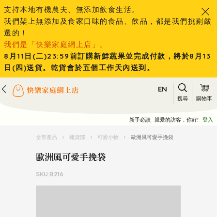
支持本地有機農夫、無添加飲食生活。
我們架上無添加及食家口味的食品、飲品，都是我們挑剔嚴
選的！
我們是「快樂家庭網上店」。
8月11日(二)23:59前訂購新鮮蔬果並完成付款，將於8月13
日(四)送貨。乾貨會於五個工作天內送到。
EN
搜尋
購物車
新手必讀
親愛的訪客，你好!
登入
全部產品
›
雜貨部
›
可愛小物
›
歐洲風可愛手挽袋
歐洲風可愛手挽袋
SKU:B216