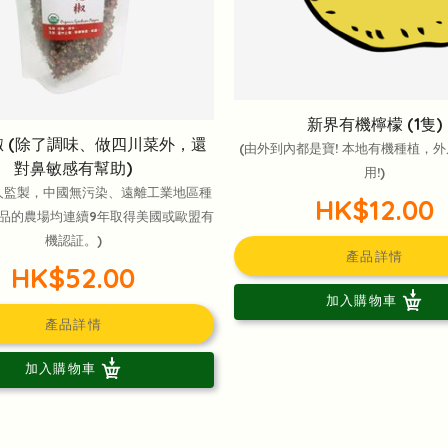
新界有機檸檬 (1隻)
 (除了調味、做四川菜外，還
(由外到內都是寶! 本地有機種植，
對鼻敏感有幫助)
用!)
人監製，中國無污染、遠離工業地區種
HK$12.00
品的農場均連續9年取得美國或歐盟有
機認証。)
產品詳情
HK$52.00
加入購物車
產品詳情
加入購物車