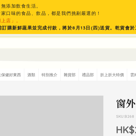
、無添加飲食生活。
食家口味的食品、飲品，都是我們挑剔嚴選的！
網上店」。
:59前訂購新鮮蔬果並完成付款，將於8月13日(四)送貨。乾貨
生保健好東西
酒類
特別推介
雜貨部
禮品部
折上折大特價
雲
窗外
SKU:B268
HK$