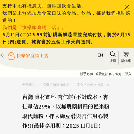
支持本地有機農夫、無添加飲食生活。
我們架上無添加及食家口味的食品、飲品，都是我們挑剔嚴
選的！
我們是「快樂家庭網上店」。
8月11日(二)23:59前訂購新鮮蔬果並完成付款，將於8月13
日(四)送貨。乾貨會於五個工作天內送到。
EN
搜尋
購物車
新手必讀
親愛的訪客，你好!
登入
全部產品
›
有機 / 無添加食品
›
零食 / 小吃 / 果乾
›
台灣 真材實料
台灣 真材實料 杏仁餅(不計成本，杏
仁量佔29%，以無農藥耕種的糙米粉
取代麵粉，拌入綠豆蓉與杏仁用心製
作!)(最佳享用期：2025 11月1日)