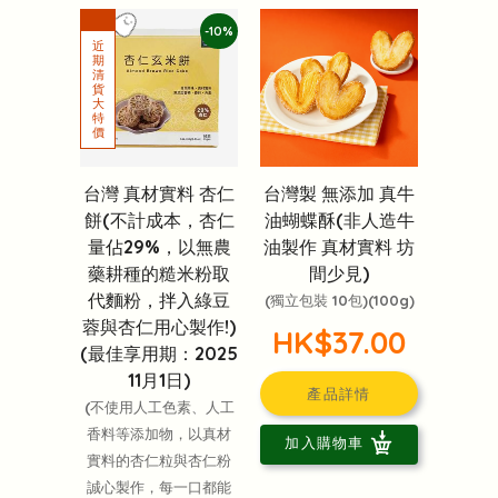
-10%
台灣 真材實料 杏仁
台灣製 無添加 真牛
餅(不計成本，杏仁
油蝴蝶酥(非人造牛
量佔29%，以無農
油製作 真材實料 坊
藥耕種的糙米粉取
間少見)
代麵粉，拌入綠豆
(獨立包裝 10包)(100g)
蓉與杏仁用心製作!)
HK$37.00
(最佳享用期：2025
11月1日)
產品詳情
(不使用人工色素、人工
香料等添加物，以真材
加入購物車
實料的杏仁粒與杏仁粉
誠心製作，每一口都能