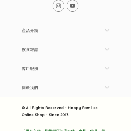
產品分類
有機/無農藥新鮮蔬果
飲食雜誌
有機 / 無添加食品
快樂家庭 飲食雜誌
有機 / 無添加飲品
客戶服務
美食研究所
養生保健好東西
常見問題
雲南搜食記
關於我們
酒類
聯繫我們
粒粒皆辛苦
特別推介
關於我們
快樂電視台
© All Rights Reserved - Happy Families
雜貨部
送貨
Online Shop - Since 2013
禮品部
條款及細則
折上折大特價
「用心入貨」是我們店的座右銘。食品、飲品、養