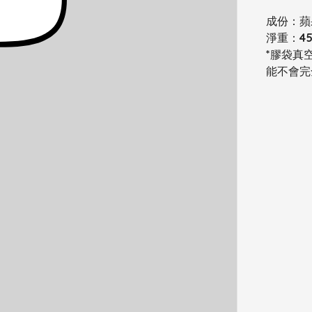
成份：蘋
淨重：45
*膠袋真
能不會完