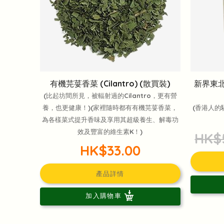
有機芫荽香菜 (Cilantro) (散買裝)
新界東北
(比起坊間所見，被輻射過的Cilantro，更有營
養，也更健康！)(家裡隨時都有有機芫荽香菜，
(香港人的
為各樣菜式提升香味及享用其超級養生、解毒功
效及豐富的維生素K！)
HK$
HK$33.00
產品詳情
加入購物車