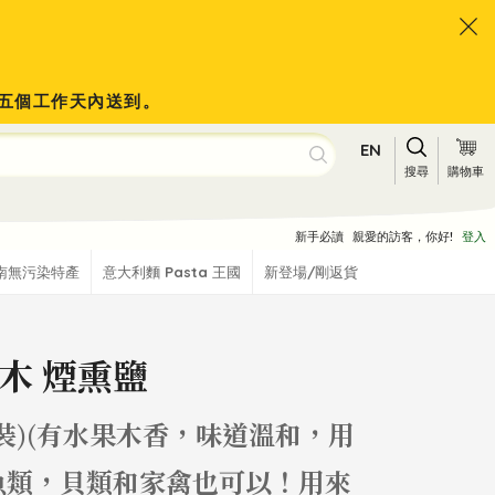
會於五個工作天內送到。
EN
搜尋
購物車
新手必讀
親愛的訪客，你好!
登入
南無污染特產
意大利麵 Pasta 王國
新登場/剛返貨
木 煙熏鹽
裝)(有水果木香，味道溫和，用
魚類，貝類和家禽也可以！用來