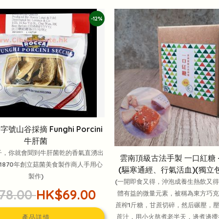
-12%
號山谷採摘 Funghi Porcini
牛肝菌
子，你就會聞到牛肝菌乾的香氣直湧出
雲南頂級古法手製 一口紅糖 
利1870年創立菇菌美食製作商人手用心
(驅寒通經、行氣活血)(獨立包
製作)
(一開即食又得，沖泡成養生熱飲又得)
78.00
HK$69.00
體有益的微量元素，被稱為東方巧克力
蔗榨1斤糖，甘蔗切碎，然后碾壓，
蔗汁，用小火熬煮老半天，邊煮邊攪
產品詳情