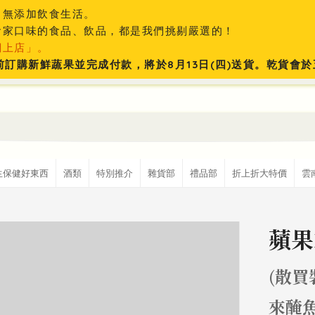
、無添加飲食生活。
食家口味的食品、飲品，都是我們挑剔嚴選的！
網上店」。
:59前訂購新鮮蔬果並完成付款，將於8月13日(四)送貨。乾貨
生保健好東西
酒類
特別推介
雜貨部
禮品部
折上折大特價
雲
蘋果
(散買
來醃