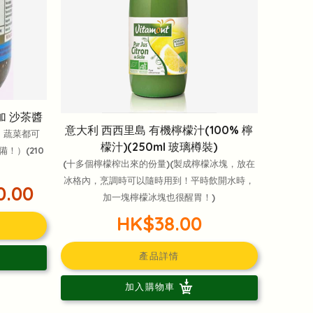
加 沙茶醬
意大利 西西里島 有機檸檬汁(100% 檸
、蔬菜都可
檬汁)(250ml 玻璃樽裝)
！）(210
(十多個檸檬榨出來的份量)(製成檸檬冰塊，放在
冰格內，烹調時可以隨時用到！平時飲開水時，
0.00
加一塊檸檬冰塊也很醒胃！)
HK$38.00
產品詳情
加入購物車