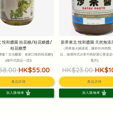
 悅和醬園 桂花糖/桂花糖醬/
新界東北 悅和醬園 天然無添
桂花糖漿
（用來做火鍋湯底，爆炒任何肉類
驕傲！古法釀製、食家口味的桂花糖!)
以，做潮州式沙茶牛肉炒菜心更是必備
(做中式甜品一流!)
毫升)
58.00
HK$55.00
HK$23.00
HK$1
產品詳情
產品詳情
加入購物車
加入購物車