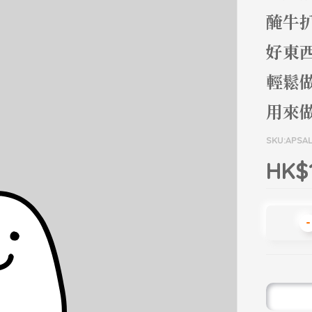
醃牛
好東
輕鬆
用來
SKU:APSA
HK$
-