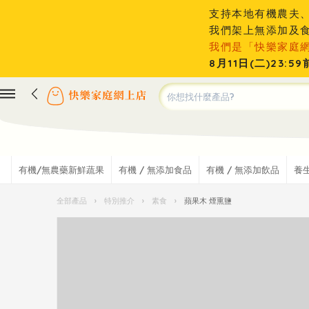
支持本地有機農夫
我們架上無添加及
我們是「快樂家庭
8月11日(二)23
有機/無農藥新鮮蔬果
有機 / 無添加食品
有機 / 無添加飲品
養
全部產品
›
特別推介
›
素食
›
蘋果木 煙熏鹽