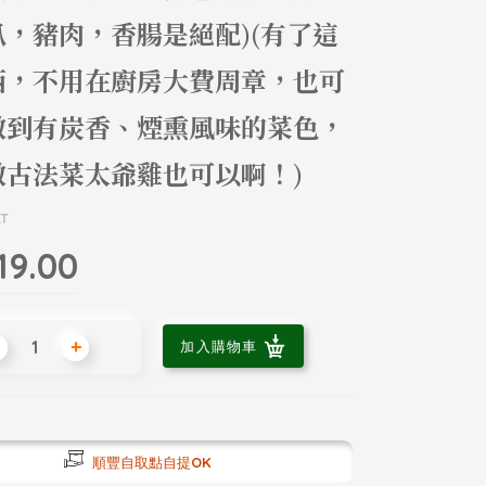
扒，豬肉，香腸是絕配)(有了這
西，不用在廚房大費周章，也可
做到有炭香、煙熏風味的菜色，
做古法菜太爺雞也可以啊！)
LT
19.00
+
加入購物車
順豐自取點自提OK