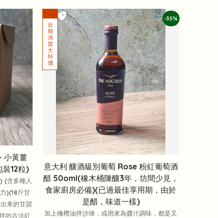
-35%
- 小黃薑
意大利 釀酒級別葡萄 Rose 粉紅葡萄酒
裝12粒)
醋 50oml(橡木桶陳釀3年，坊間少見，
 (含多種人
食家廚房必備)(已過最佳享用期，由於
)(18斤甘
是醋，味道一樣)
壓出來的甘甜
加上橄欖油拌沙律，或用來為醬汁調味，都是又
拌的古法紅