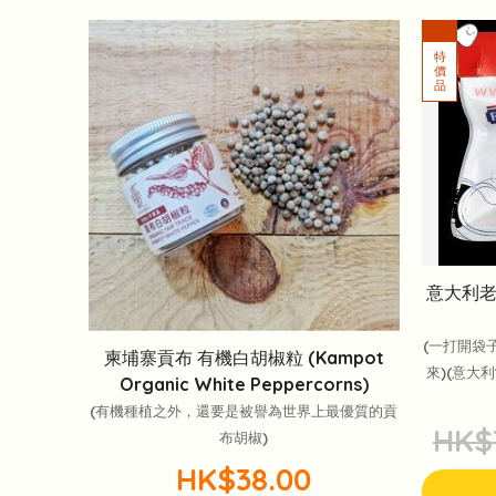
意大利老字
(一打開袋
柬埔寨貢布 有機白胡椒粒 (Kampot
來)(意大
Organic White Peppercorns)
(有機種植之外，還要是被譽為世界上最優質的貢
HK$
布胡椒)
HK$38.00