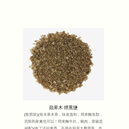
蘋果木 煙熏鹽
(散買裝)(有水果木香，味道溫和，用來醃魚類，
貝類和家禽也可以！用來醃牛扒，豬肉，香腸是
絕配)(有了這好東西，不用在廚房大費周章，也