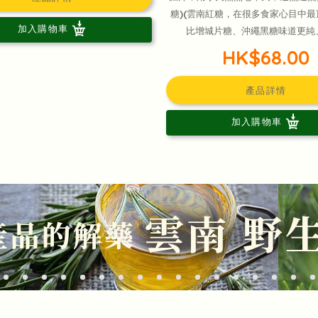
糖)(雲南紅糖，在很多食家心目中
加入購物車
比增城片糖、沖繩黑糖味道更純
HK$68.00
產品詳情
加入購物車