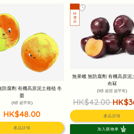
無果蠟 無防腐劑 有機高原泥
布冧
無防腐劑 有機高原泥土種植 冬
(1磅 超甜 超罕有)
棗
HK$42.00
HK$3
(1磅 超罕有)
HK$48.00
產品詳情
產品詳情
加入購物車