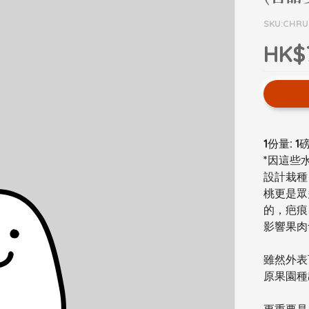
SKU:CHR
HK$
1份量: 1
*因這些
設計栽種
桃更是眾
的，疤痕
影響果肉
雖然外表
原果園種