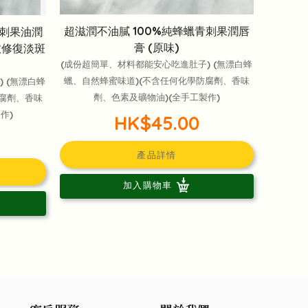
超滋潤不油膩 100%純蜂蠟青刺果潤唇
青刺果油潤
膏 (原味)
高效修復淡斑
(成份超簡單、材料都能安心吃進肚子) (無漂白蜂
蠟、自然蜂蜜味道)(不含任何化學防腐劑、香味
 (無漂白蜂
劑、色素及礦物油)(全手工製作)
防腐劑、香味
作)
HK$45.00
產品詳情
加入購物車