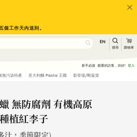
會於五個工作天內送到。
EN
搜尋
購物車
新手必讀
親愛的訪客，你好!
登入
南無污染特產
意大利麵 Pasta 王國
新登場/剛返貨
蠟 無防腐劑 有機高原
種植紅李子
多汁，季節限定)