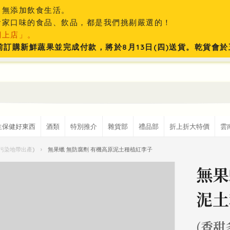
、無添加飲食生活。
食家口味的食品、飲品，都是我們挑剔嚴選的！
網上店」。
:59前訂購新鮮蔬果並完成付款，將於8月13日(四)送貨。乾貨
生保健好東西
酒類
特別推介
雜貨部
禮品部
折上折大特價
雲
無污染地帶出產)
›
無果蠟 無防腐劑 有機高原泥土種植紅李子
無果
泥土
(香甜