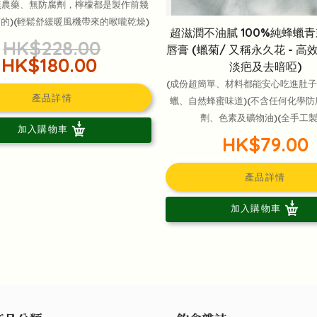
無農藥、無防腐劑，檸檬都是製作前幾
的)(輕鬆舒緩暖風機帶來的喉嚨乾燥)
超滋潤不油膩 100%純蜂蠟
HK$228.00
唇膏 (蠟菊/ 又稱永久花 - 
HK$180.00
淡疤及去暗啞)
(成份超簡單、材料都能安心吃進肚子)
產品詳情
蠟、自然蜂蜜味道)(不含任何化學
劑、色素及礦物油)(全手工製
加入購物車
HK$79.00
產品詳情
加入購物車