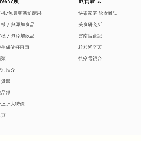
產品分類
飲食雜誌
有機/無農藥新鮮蔬果
快樂家庭 飲食雜誌
機 / 無添加食品
美食研究所
機 / 無添加飲品
雲南搜食記
養生保健好東西
粒粒皆辛苦
酒類
快樂電視台
特別推介
雜貨部
禮品部
折上折大特價
主頁