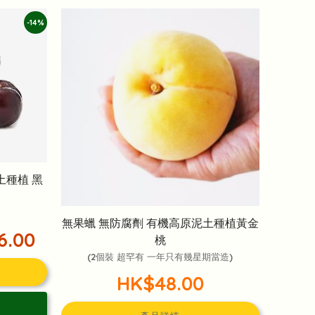
-14%
土種植 黑
無果蠟 無防腐劑 有機高原泥土種植黃金
6.00
桃
(2個裝 超罕有 一年只有幾星期當造)
HK$48.00