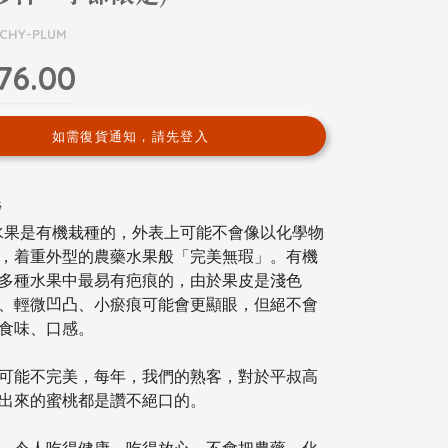
UCHY-PLUM
76.00
如需復貨通知，請先登入
磅
水果是有機栽種的，外表上可能不會像以化學物
，
着重外型的農藥水果般「完美無瑕」。
有機
多種水果中最易有疤痕的，由於果皮是淺色
、
輕微凹凸、小瘀痕可能會更顯眼，但絕不會
食味、口感。
可能不完美，每年，我們的熟客，
對於平叔高
出來的蜜桃都是讚不絕口的。