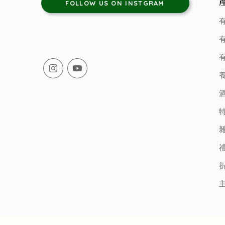
FOLLOW US ON INSTGRAM
有
有