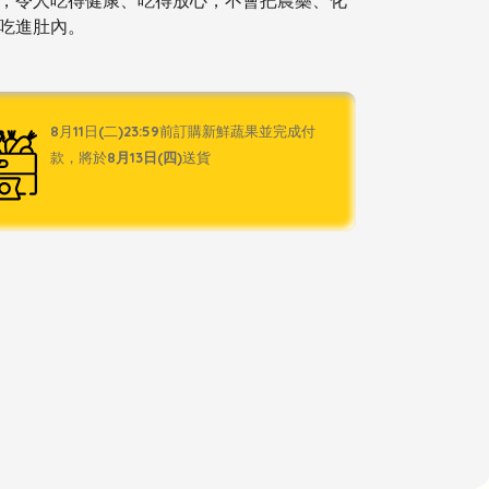
，令人吃得健康、吃得放心，不會把農藥、
化
劑吃進肚內。
8月11日(二)23:59前訂購新鮮蔬果並完成付
款，將於
8月13日(四)
送貨