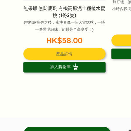
無打蠟、
無果蠟 無防腐劑 有機高原泥土種植水蜜
小時內採摘
桃 (1份2隻)
(把桃皮撕去之後，蜜桃會像一個大雪糕球，一啖
一啖慢慢細味，絕對是至高享受！)
HK$58.00
產品詳情
加入購物車