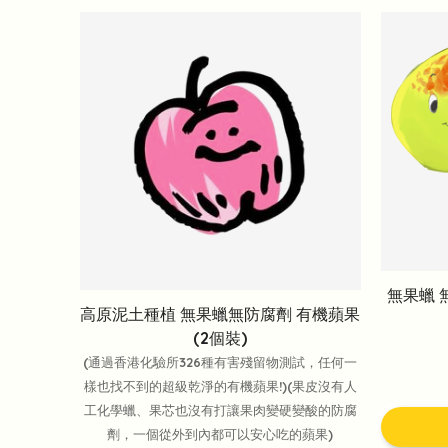
無果蠟 
高原泥土種植 無果蠟無防腐劑 有機蘋果
(2個裝)
(通過香港化驗所326種有害殘留物測試，任何一
樣也找不到的超級乾淨的有機蘋果!)(果皮沒有人
工化學蠟、果芯也沒有打讓果肉變硬變酸的防腐
劑，一個從外到內都可以安心吃的蘋果)