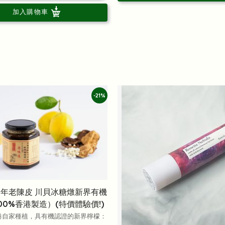
加入購物車
-21%
15年老陳皮 川貝冰糖燉新界有機
00%香港製造）(特價體驗價!)
港自家種植，具有機認證的新界檸檬：