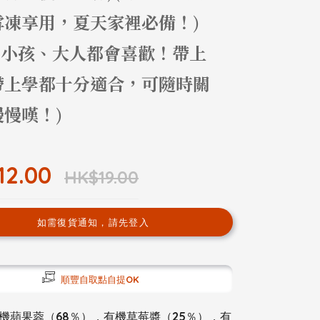
雪凍享用，夏天家裡必備！)
B、小孩、大人都會喜歡！帶上
帶上學都十分適合，可隨時關
慢嘆！)
12.00
HK$19.00
如需復貨通知，請先登入
順豐自取點自提OK
機蘋果蓉（68％），有機草莓醬（25％），有