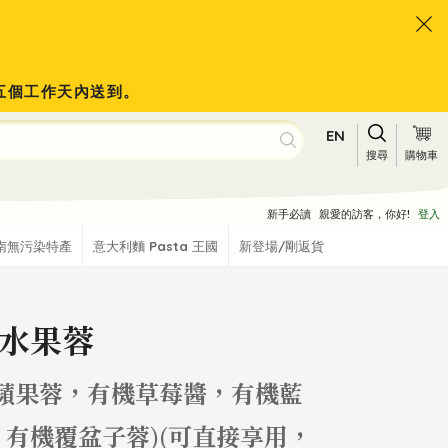
於五個工作天內送到。
EN
搜尋
購物車
新手必讀
親愛的訪客，你好!
登入
南無污染特產
意大利麵 Pasta 王國
新登場/剛返貨
水果蓉
機蘋果蓉，有機草莓醬，有機藍
，有機覆盆子蓉)(可直接享用，