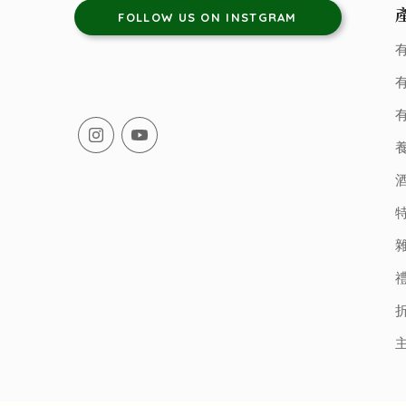
FOLLOW US ON INSTGRAM
有
有