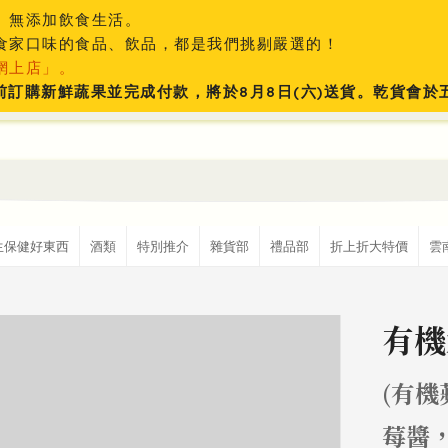
、無添加飲食生活。
食家口味的食品、飲品，都是我們挑剔嚴選的！
網上店」。
:59前訂購新鮮蔬果並完成付款，將於8月8日(六)送貨。乾貨會
生保健好東西
酒類
特別推介
雜貨部
禮品部
折上折大特價
雲
有機
(有
莓醬