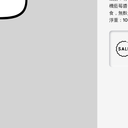
機藍莓醬
食，無麩
淨重：10