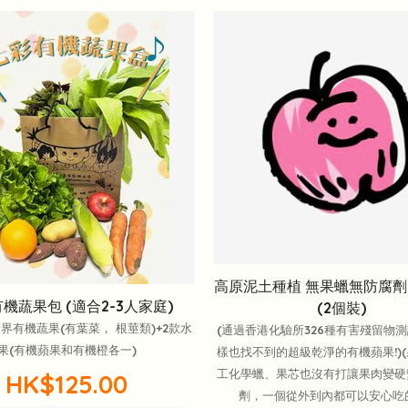
高原泥土種植 無果蠟無防腐劑
機蔬果包 (適合2-3人家庭)
(2個裝)
新界有機蔬果(有葉菜， 根莖類)+2款水
(通過香港化驗所326種有害殘留物
果(有機蘋果和有機橙各一)
樣也找不到的超級乾淨的有機蘋果!)
工化學蠟、果芯也沒有打讓果肉變硬
HK$125.00
劑，一個從外到內都可以安心吃