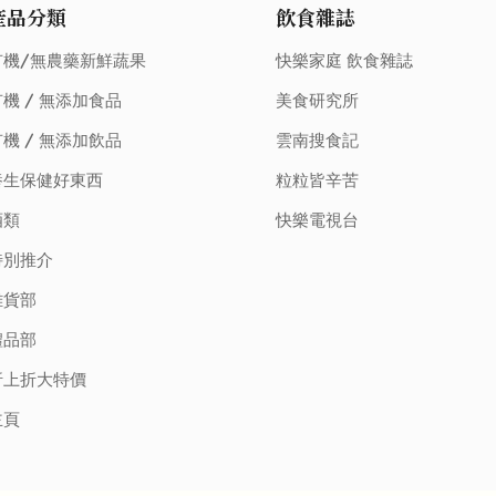
產品分類
飲食雜誌
有機/無農藥新鮮蔬果
快樂家庭 飲食雜誌
機 / 無添加食品
美食研究所
機 / 無添加飲品
雲南搜食記
養生保健好東西
粒粒皆辛苦
酒類
快樂電視台
特別推介
雜貨部
禮品部
折上折大特價
主頁