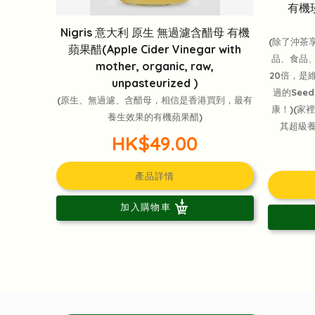
有機玫
Nigris 意大利 原生 無過濾含醋母 有機
(除了沖茶
蘋果醋(Apple Cider Vinegar with
品、食品、
mother, organic, raw,
20倍，是
unpasteurized )
過的Seed
(原生、無過濾、含醋母，相信是香港買到，最有
康！)(家
養生效果的有機蘋果醋)
其超級養
HK$49.00
產品詳情
加入購物車