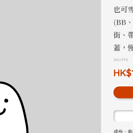
也可
(B
街、
蓋，慢
SKU:FF5
HK$
成份：有