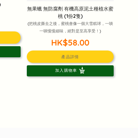
)
無果蠟 無防腐劑 有機高原泥土種植水蜜
桃 (1份2隻)
(把桃皮撕去之後，蜜桃會像一個大雪糕球，一啖
一啖慢慢細味，絕對是至高享受！)
HK$58.00
產品詳情
加入購物車