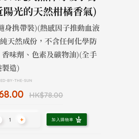
近陽光的天然柑橘香氣)
隨身携帶裝)(熱感因子推動血液
)(純天然成份，不含任何化學防
、香味劑、色素及礦物油)(全手
製造)
ED-BY-THE-SUN
68.00
HK$78.00
+
加入購物車