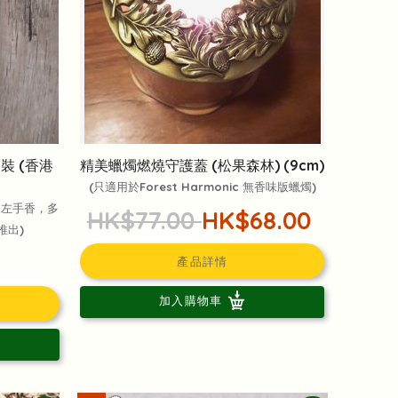
裝 (香港
精美蠟燭燃燒守護蓋 (松果森林) (9cm)
(只適用於Forest Harmonic 無香味版蠟燭)
的左手香，多
HK$77.00
HK$68.00
推出)
產品詳情
加入購物車