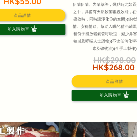
HK$55.00
伊蘭伊蘭、岩蘭草等，燃點時尤如置
之中，具備有天然殺菌驅蟲效能，在
產品詳情
療效時，同時讓淨化你的空間)(多
情、安穩情緒、幫助入眠的精油融匯
加入購物車
精份子能放鬆氣管呼吸道，減少鼻塞
敏感及哮喘人士恩物)(不含任何化
素及礦物油)(全手工製作)
HK$298.00
HK$268.00
產品詳情
加入購物車