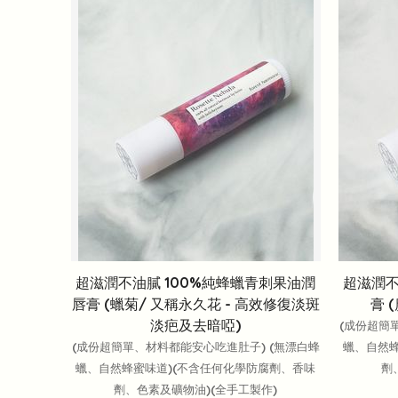
超滋潤不油膩 100%純蜂蠟青刺果油潤
超滋潤不
唇膏 (蠟菊/ 又稱永久花 - 高效修復淡斑
膏 
淡疤及去暗啞)
(成份超簡
(成份超簡單、材料都能安心吃進肚子) (無漂白蜂
蠟、自然蜂
蠟、自然蜂蜜味道)(不含任何化學防腐劑、香味
劑
劑、色素及礦物油)(全手工製作)