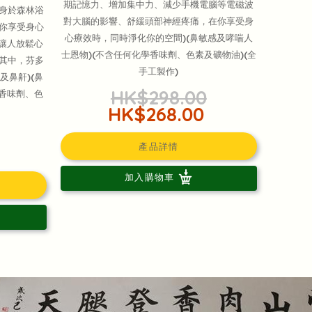
期記憶力、增加集中力、減少手機電腦等電磁波
身於森林浴
對大腦的影響、舒緩頭部神經疼痛，在你享受身
你享受身心
心療效時，同時淨化你的空間)(鼻敏感及哮喘人
款讓人放鬆心
士恩物)(不含任何化學香味劑、色素及礦物油)(全
其中，芬多
手工製作)
及鼻鼾)(鼻
HK$298.00
學香味劑、色
HK$268.00
產品詳情
加入購物車