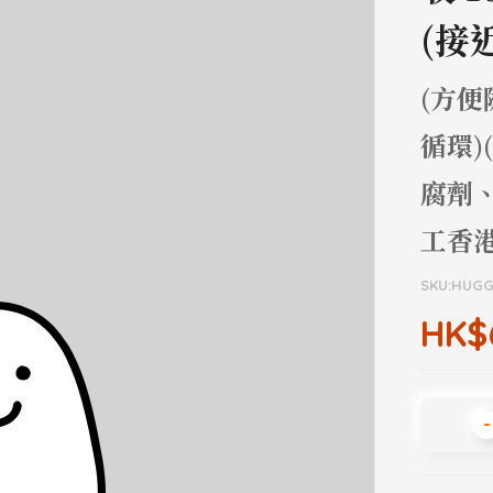
(接
(方便
循環
腐劑
工香港
SKU:HUGG
HK$
-