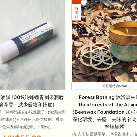
新登場特價$268
油膩 100%純蜂蠟青刺果潤唇
Forest Bathing 沐浴
(廣蒮香 - 減少唇紋和掉皮)
Rainforests of the Atsi
(Beeswax Foundation 加強
單、材料都能安心吃進肚子) (無漂白蜂
淨化環境、去塵、去味的 神
蜜味道)(不含任何化學防腐劑、香味
蜂蠟蠟燭
、色素及礦物油)(全手工製作)
(加入了快樂鼠尾草、檸檬香桃木、