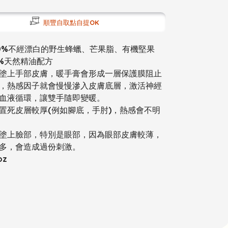
順豐自取點自提OK
100%不經漂白的野生蜂蠟、芒果脂、有機堅果
0%天然精油配方
塗上手部皮膚，暖手膏會形成一層保護膜阻止
，熱感因子就會慢慢滲入皮膚底層，激活神經
血液循環，讓雙手隨即變暖。
置死皮層較厚(例如腳底，手肘)，熱感會不明
塗上臉部，特別是眼部，因為眼部皮膚較薄，
多，會造成過份刺激。
oz