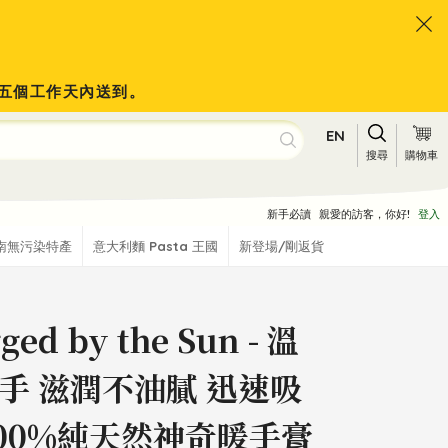
會於五個工作天內送到。
EN
搜尋
購物車
新手必讀
親愛的訪客，你好!
登入
南無污染特產
意大利麵 Pasta 王國
新登場/剛返貨
ged by the Sun - 溫
手 滋潤不油膩 迅速吸
100%純天然神奇暖手膏