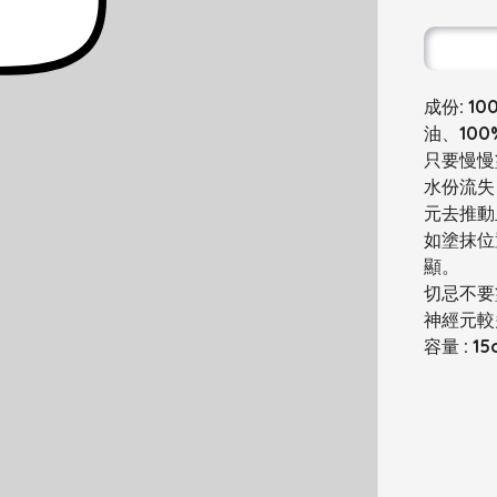
成份: 
油、10
只要慢慢
水份流失
元去推動
如塗抹位
顯。
切忌不要
神經元較
容量 : 15