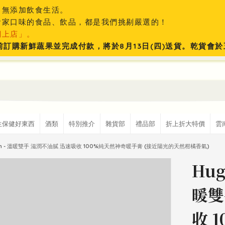
、無添加飲食生活。
食家口味的食品、飲品，都是我們挑剔嚴選的！
網上店」。
:59前訂購新鮮蔬果並完成付款，將於8月13日(四)送貨。乾貨
生保健好東西
酒類
特別推介
雜貨部
禮品部
折上折大特價
雲
e Sun - 溫暖雙手 滋潤不油膩 迅速吸收 100%純天然神奇暖手膏 (接近陽光的天然柑橘香氣)
Hug
暖雙
收 