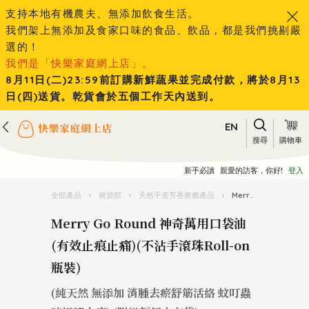
支持本地有機農夫、無添加飲食生活。
我們架上無添加及食家口味的食品、飲品，都是我們挑剔嚴
選的！
我們是「快樂家庭網上店」。
8月11日(二)23:59前訂購新鮮蔬果並完成付款，將於8月13
日(四)送貨。乾貨會於五個工作天內送到。
EN
搜尋
購物車
新手必讀
親愛的訪客，你好!
登入
全部產品
›
雜貨部
›
天然手造芳香療癒產品
›
Merry Go Round 神奇萬用口袋油 (有效止痕止痛)(不沾手滾珠Roll-on瓶裝)
Merry Go Round 神奇萬用口袋油
(有效止痕止痛)(不沾手滾珠Roll-on
瓶裝)
(純天然 無添加 消腫去瘀舒筋活絡 蚊叮蟲