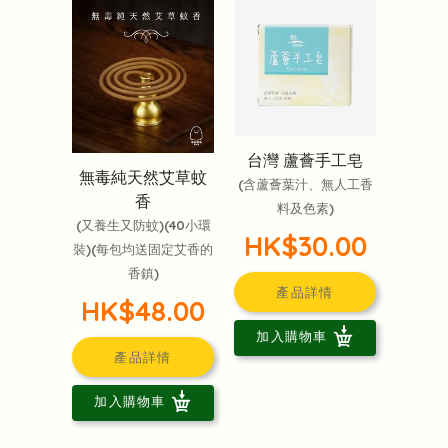
台灣 蘆薈手工皂
無毒純天然艾草蚊
(含蘆薈葉汁、無人工香
香
料及色素)
(又養生又防蚊)(40小環
HK$30.00
裝)(每包均送固定艾香的
香鎮)
產品詳情
HK$48.00
加入購物車
產品詳情
加入購物車