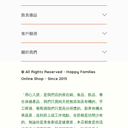
有機/無農藥新鮮蔬果
飲食雜誌
有機 / 無添加食品
快樂家庭 飲食雜誌
有機 / 無添加飲品
客戶服務
美食研究所
養生保健好東西
常見問題
雲南搜食記
關於我們
酒類
聯繫我們
粒粒皆辛苦
特別推介
關於我們
快樂電視台
© All Rights Reserved - Happy Families
雜貨部
送貨
Online Shop - Since 2013
禮品部
條款及細則
折上折大特價
「用心入貨」是我們店的座右銘。食品、飲品、養
隱私政策
生保健產品，我們只賣純天然無添加及有機的。手
主頁
工啤酒、葡萄酒我們只賣高分得獎的。新界有機水
果蔬菜，送到府上或工作地點。全部都是坊間少有
的。無論你是美食家或是健康派，本店都會是你流