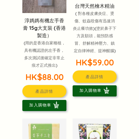
台灣天然檜木精油
( 對各種皮膚炎症、燙
淳媽媽有機左手香
傷、蚊蟲咬傷有迅速消
膏 15g大支裝 (香港
炎止癢功效)(塗於鼻子下
製造）
方及額頭，能預防感
(用的是香港自家種植，
冒、舒解精神壓力、鎮
具有機認證的左手香，
定自律神經、提神醒腦)
多次測試後確定非常止
HK$59.00
痕才正式推出)
HK$88.00
產品詳情
加入購物車
產品詳情
加入購物車