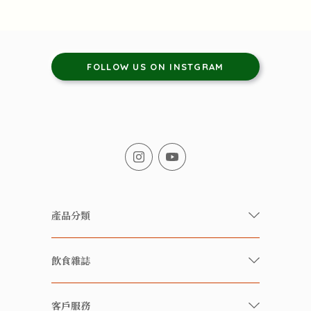
FOLLOW US ON INSTGRAM
產品分類
有機/無農藥新鮮蔬果
飲食雜誌
有機 / 無添加食品
快樂家庭 飲食雜誌
有機 / 無添加飲品
客戶服務