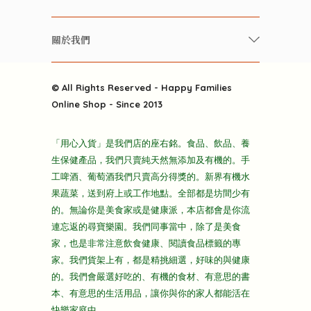
美食研究所
養生保健好東西
常見問題
雲南搜食記
關於我們
酒類
聯繫我們
粒粒皆辛苦
特別推介
關於我們
快樂電視台
© All Rights Reserved - Happy Families
雜貨部
送貨
Online Shop - Since 2013
禮品部
條款及細則
折上折大特價
「用心入貨」是我們店的座右銘。食品、飲品、養
隱私政策
生保健產品，我們只賣純天然無添加及有機的。手
主頁
工啤酒、葡萄酒我們只賣高分得獎的。新界有機水
果蔬菜，送到府上或工作地點。全部都是坊間少有
的。無論你是美食家或是健康派，本店都會是你流
連忘返的尋寶樂園。我們同事當中，除了是美食
家，也是非常注意飲食健康、閱讀食品標籤的專
家。我們貨架上有，都是精挑細選，好味的與健康
的。我們會嚴選好吃的、有機的食材、有意思的書
本、有意思的生活用品，讓你與你的家人都能活在
快樂家庭中。