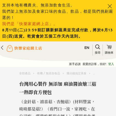
支持本地有機農夫、無添加飲食生活。
我們架上無添加及食家口味的食品、飲品，都是我們挑剔嚴
選的！
我們是「快樂家庭網上店」。
8月11日(二)23:59前訂購新鮮蔬果並完成付款，將於8月13
日(四)送貨。乾貨會於五個工作天內送到。
EN
搜尋
購物車
新手必讀
親愛的訪客，你好!
登入
全部產品
›
有機 / 無添加食品
›
幾分鐘搞定美食
›
台灣用心製作 無
台灣用心製作 無添加 麻油醬油燴三菇
一熱即食方便包
（金針菇、鴻喜菇、杏鮑菇）(材料豐富，
啖啖都是菇!）（看門口一流，家裡吃、在