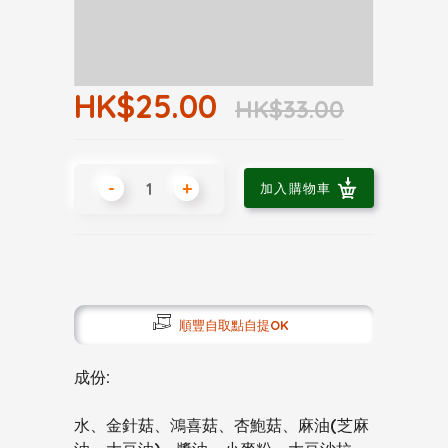
HK$25.00
HK$33.00
-
+
加入購物車
順豐自取點自提OK
成份:
水、金針菇、鴻喜菇、杏鮑菇、麻油(芝麻