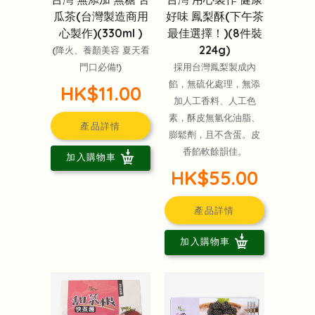
瓜茶(台灣製造商用
好味 鳳梨酥(下午茶
心製作)(330ml )
最佳選擇！)(8件裝
224g)
(降火、養顏美容 夏天看
門口必備!)
採用台灣鳳梨製成內
餡，無硫化處理，無添
HK$11.00
加人工香料、人工色
素，酥皮無氫化油脂、
產品詳情
膨鬆劑，且不含蛋。皮
香餡軟餘韻佳。
加入購物車
HK$55.00
產品詳情
加入購物車