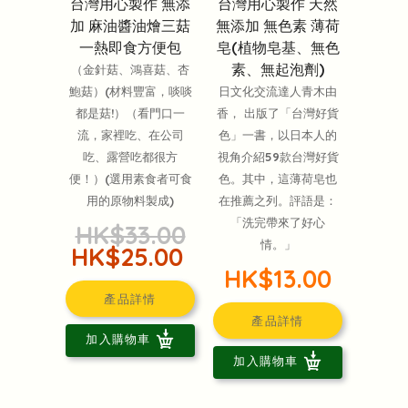
台灣用心製作 無添
台灣用心製作 天然
加 麻油醬油燴三菇
無添加 無色素 薄荷
一熱即食方便包
皂(植物皂基、無色
素、無起泡劑)
（金針菇、鴻喜菇、杏
鮑菇）(材料豐富，啖啖
日文化交流達人青木由
都是菇!）（看門口一
香， 出版了「台灣好貨
流，家裡吃、在公司
色」一書，以日本人的
吃、露營吃都很方
視角介紹59款台灣好貨
便！）(選用素食者可食
色。其中，這薄荷皂也
用的原物料製成)
在推薦之列。評語是：
「洗完帶來了好心
HK$33.00
情。」
HK$25.00
HK$13.00
產品詳情
產品詳情
加入購物車
加入購物車