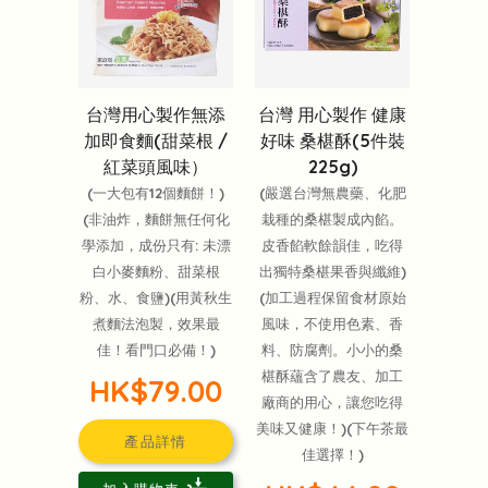
台灣用心製作無添
台灣 用心製作 健康
加即食麵(甜菜根 /
好味 桑椹酥(5件裝
紅菜頭風味）
225g)
(一大包有12個麵餅！)
(嚴選台灣無農藥、化肥
(非油炸，麵餅無任何化
栽種的桑椹製成內餡。
學添加，成份只有: 未漂
皮香餡軟餘韻佳，吃得
白小麥麵粉、甜菜根
出獨特桑椹果香與纖維)
粉、水、食鹽)(用黃秋生
(加工過程保留食材原始
煮麵法泡製，效果最
風味，不使用色素、香
佳！看門口必備！)
料、防腐劑。小小的桑
椹酥蘊含了農友、加工
HK$79.00
廠商的用心，讓您吃得
美味又健康！)(下午茶最
產品詳情
佳選擇！)