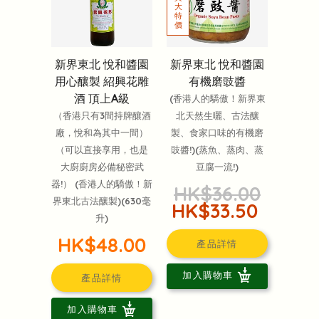
新界東北 悅和醬園
新界東北 悅和醬園
用心釀製 紹興花雕
有機磨豉醬
酒 頂上A級
(香港人的驕傲！新界東
（香港只有3間持牌釀酒
北天然生曬、古法釀
廠，悅和為其中一間）
製、食家口味的有機磨
（可以直接享用，也是
豉醬!)(蒸魚、蒸肉、蒸
大廚廚房必備秘密武
豆腐一流!)
器!） (香港人的驕傲！新
HK$36.00
界東北古法釀製)(630毫
HK$33.50
升)
HK$48.00
產品詳情
加入購物車
產品詳情
加入購物車