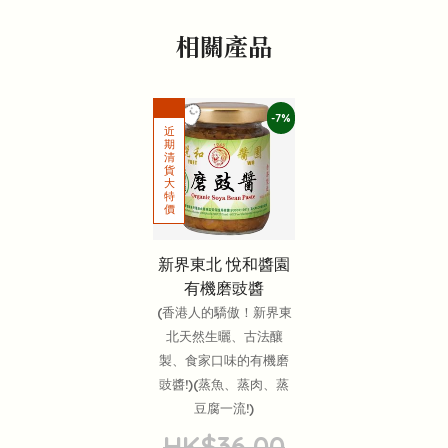
相關產品
-7%
新界東北 悅和醬園
有機磨豉醬
(香港人的驕傲！新界東
北天然生曬、古法釀
製、食家口味的有機磨
豉醬!)(蒸魚、蒸肉、蒸
豆腐一流!)
HK$36.00