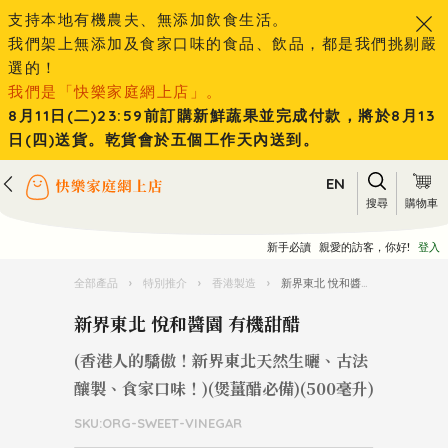
支持本地有機農夫、無添加飲食生活。
我們架上無添加及食家口味的食品、飲品，都是我們挑剔嚴
選的！
我們是「快樂家庭網上店」。
8月11日(二)23:59前訂購新鮮蔬果並完成付款，將於8月13
日(四)送貨。乾貨會於五個工作天內送到。
EN
搜尋
購物車
新手必讀
親愛的訪客，你好!
登入
全部產品
›
特別推介
›
香港製造
›
新界東北 悅和醬園 有機甜醋
新界東北 悅和醬園 有機甜醋
(香港人的驕傲！新界東北天然生曬、古法
釀製、食家口味！)(煲薑醋必備)(500毫升)
SKU:ORG-SWEET-VINEGAR