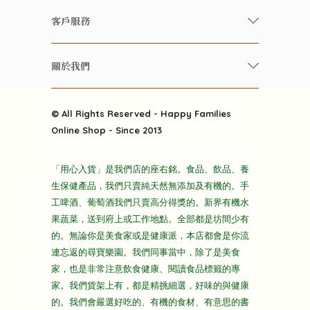
快樂家庭 飲食雜誌
有機 / 無添加飲品
客戶服務
美食研究所
養生保健好東西
常見問題
雲南搜食記
關於我們
酒類
聯繫我們
粒粒皆辛苦
特別推介
關於我們
快樂電視台
© All Rights Reserved - Happy Families
雜貨部
送貨
Online Shop - Since 2013
禮品部
條款及細則
折上折大特價
「用心入貨」是我們店的座右銘。食品、飲品、養
隱私政策
生保健產品，我們只賣純天然無添加及有機的。手
主頁
工啤酒、葡萄酒我們只賣高分得獎的。新界有機水
果蔬菜，送到府上或工作地點。全部都是坊間少有
的。無論你是美食家或是健康派，本店都會是你流
連忘返的尋寶樂園。我們同事當中，除了是美食
家，也是非常注意飲食健康、閱讀食品標籤的專
家。我們貨架上有，都是精挑細選，好味的與健康
的。我們會嚴選好吃的、有機的食材、有意思的書