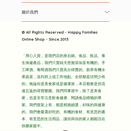
美食研究所
養生保健好東西
常見問題
雲南搜食記
關於我們
酒類
聯繫我們
粒粒皆辛苦
特別推介
關於我們
快樂電視台
© All Rights Reserved - Happy Families
雜貨部
送貨
Online Shop - Since 2013
禮品部
條款及細則
折上折大特價
「用心入貨」是我們店的座右銘。食品、飲品、養
隱私政策
生保健產品，我們只賣純天然無添加及有機的。手
主頁
工啤酒、葡萄酒我們只賣高分得獎的。新界有機水
果蔬菜，送到府上或工作地點。全部都是坊間少有
的。無論你是美食家或是健康派，本店都會是你流
連忘返的尋寶樂園。我們同事當中，除了是美食
家，也是非常注意飲食健康、閱讀食品標籤的專
家。我們貨架上有，都是精挑細選，好味的與健康
的。我們會嚴選好吃的、有機的食材、有意思的書
本、有意思的生活用品，讓你與你的家人都能活在
快樂家庭中。