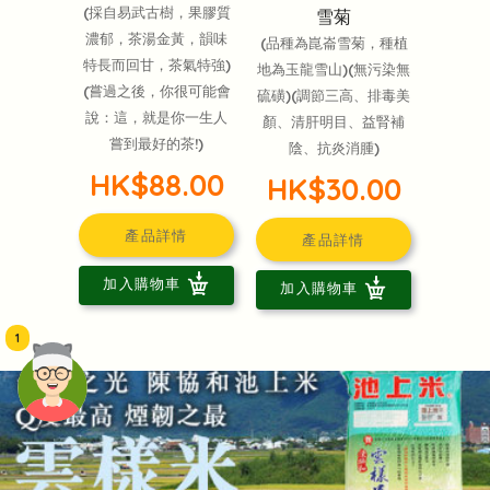
(採自易武古樹，果膠質
雪菊
濃郁，茶湯金黃，韻味
(品種為崑崙雪菊，種植
特長而回甘，茶氣特強)
地為玉龍雪山)(無污染無
(嘗過之後，你很可能會
硫磺)(調節三高、排毒美
說：這，就是你一生人
顏、清肝明目、益腎補
嘗到最好的茶!)
陰、抗炎消腫)
HK$88.00
HK$30.00
產品詳情
產品詳情
加入購物車
加入購物車
1
頭像生成器: 快樂家庭網上店