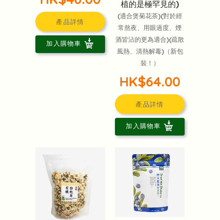
植的是極罕見的)
(適合煲菊花茶)(對於經
產品詳情
常熬夜、用眼過度、煙
酒皆沾的更為適合)(疏散
加入購物車
風熱、清熱解毒)（新包
裝！）
HK$64.00
產品詳情
加入購物車