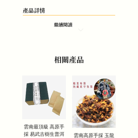
產品詳情
繼續閱讀
相關產品
雲南最頂級 高原手
採 易武古樹生普洱
雲南高原手採 玉龍