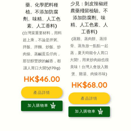
少見：剝皮辣椒經
藥、化學肥料種
農藥殘留檢驗。不
植。不添加防腐
添加防腐劑、味
劑、味精、人工色
精、人工色素、人
素、人工香料)
工香料)
(台灣菜重要材料，用料
(蒸雞、蒸肉餅、蒸排
超上乘，不論是拌粥、
骨、蒸魚放一點點一起
拌飯、拌麵、炒飯、炒
蒸，夏天時能令人胃口
肉燥、蒸鹹蛋瓜仔肉，
大開!，用來炒肉絲也很
那甘醇豐腴的鹹香，都
美味！台灣人會放入雞
讓人胃口大開!)(170g)
煲、雞湯、肉燥吊味)
HK$46.00
HK$68.00
產品詳情
產品詳情
加入購物車
加入購物車