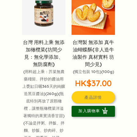
台灣 用料上乘 無添
台灣製 無添加 真牛
加橄欖菜(坊間少
油蝴蝶酥(非人造牛
見：無化學添加、
油製作 真材實料 坊
無防腐劑)
間少見)
(用料超上乘：芥菜無農
(獨立包裝 10包)(100g)
藥殘留、拌炒的醬油用
HK$37.00
上甕缸日曬365天的純釀
造黑豆醬油)(260g)(瓶
產品詳情
底特別再放了原顆橄
欖，讓整瓶橄欖菜洋溢
加入購物車
著獨特的果實清香甘甜)
(不論是拌粥、拌飯、拌
麵、炒飯、炒肉碎、炒