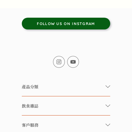
FOLLOW US ON INSTGRAM
產品分類
有機/無農藥新鮮蔬果
飲食雜誌
有機 / 無添加食品
快樂家庭 飲食雜誌
有機 / 無添加飲品
客戶服務