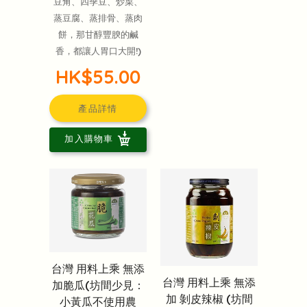
豆角、四季豆、炒菜、
蒸豆腐、蒸排骨、蒸肉
餅，那甘醇豐腴的鹹
香，都讓人胃口大開!)
HK$55.00
產品詳情
加入購物車
台灣 用料上乘 無添
台灣 用料上乘 無添
加脆瓜(坊間少見：
加 剝皮辣椒 (坊間
小黃瓜不使用農