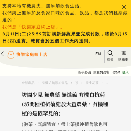
支持本地有機農夫、無添加飲食生活。
我們架上無添加及食家口味的食品、飲品，都是我們挑剔嚴
選的！
我們是「快樂家庭網上店」。
8月11日(二)23:59前訂購新鮮蔬果並完成付款，將於8月13
日(四)送貨。乾貨會於五個工作天內送到。
EN
搜尋
購物車
新手必讀
親愛的訪客，你好!
登入
全部產品
›
有機 / 無添加飲品
›
茶
›
養生花茶
›
坊間少見 無農藥
坊間少見 無農藥 無燻硫 有機白杭菊
(坊間種植杭菊施放大量農藥，有機種
植的是極罕見的)
(泡茶、烹調皆宜，帶上茶樓沖菊普飲也可