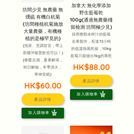
加拿大 無化學添加
坊間少見 無農藥 無
野生藍莓乾
燻硫 有機白杭菊
100g(通過無農藥殘
(坊間種植杭菊施放
留檢測 坊間極少見)
大量農藥，有機種
採用整顆未榨汁的藍莓
植的是極罕見的)
全果製作，長達72小時
(泡茶、烹調皆宜，帶上
的低溫熱風乾燥，10kg
茶樓沖菊普飲也可以！)
藍莓只能做出1kg的果乾
(春暖去濕，夏暑解渴，
HK$88.00
秋日解燥，冬季清火，
寧神安眠)
產品詳情
HK$60.00
加入購物車
產品詳情
加入購物車