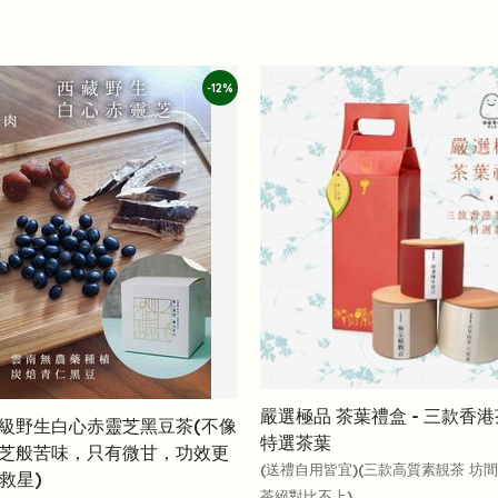
-12%
嚴選極品 茶葉禮盒 - 三款香
級野生白心赤靈芝黑豆茶(不像
特選茶葉
芝般苦味，只有微甘，功效更
(送禮自用皆宜)(三款高質素靚茶 坊
眠救星)
茶絕對比不上)