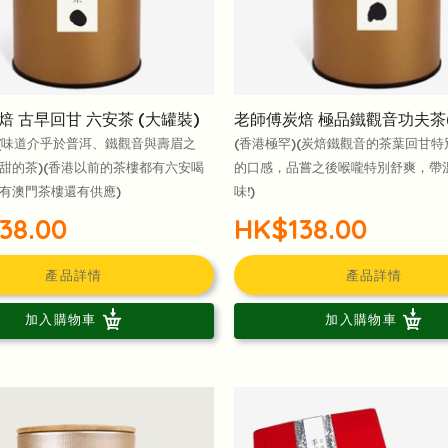
 古早回甘 六安茶 (大罐裝)
老師傅炭焙 極品鐵觀音功夫茶
)(味道介乎於普洱、鐵觀音與壽眉之
(香港極罕)(炭焙鐵觀音的茶葉回甘
甜的茶)(香港以前的茶樓都有六安喝
的口感，品嘗之後喉嚨特別舒爽，帶
有澳門茶樓還有供應)
味!)
38.00
HK$138.00
產品詳情
產品詳情
加入購物車
加入購物車