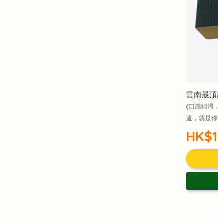
雲南最頂
(口感綿滑
這，就是你
HK$1