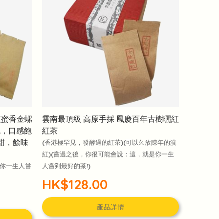
紅蜜香金螺
雲南最頂級 高原手採 鳳慶百年古樹曬紅
色，口感飽
紅茶
甜，餘味
(香港極罕見，發酵過的紅茶)(可以久放陳年的滇
紅)(嘗過之後，你很可能會說：這，就是你一生
是你一生人嘗
人嘗到最好的茶!)
HK$128.00
產品詳情