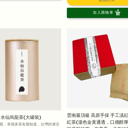
加入購物車
雲南最頂級 高原手採 手工滇
 水仙烏龍茶(大罐裝)
紅茶(湯色金黃通透，口感醇
龍，有很多茶友都知道，台灣的凍頂