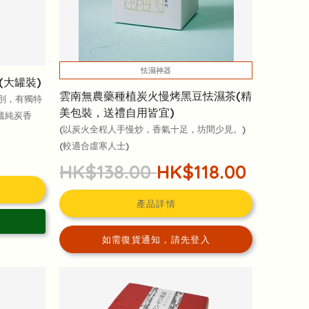
怯濕神器
(大罐裝)
雲南無農藥種植炭火慢烤黑豆怯濕茶(精
特別，有獨特
美包裝，送禮自用皆宜)
溫純炭香
(以炭火全程人手慢炒，香氣十足，坊間少見。)
(較適合虛寒人士)
HK$138.00
HK$118.00
產品詳情
如需復貨通知，請先登入