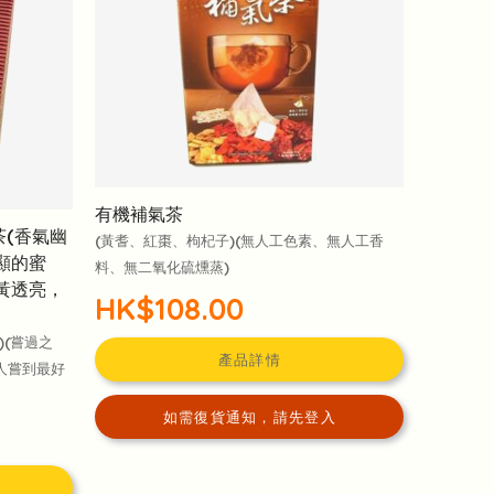
有機補氣茶
茶(香氣幽
(黃耆、紅棗、枸杞子)(無人工色素、無人工香
顯的蜜
料、無二氧化硫燻蒸)
黃透亮，
HK$108.00
)(嘗過之
產品詳情
人嘗到最好
如需復貨通知，請先登入