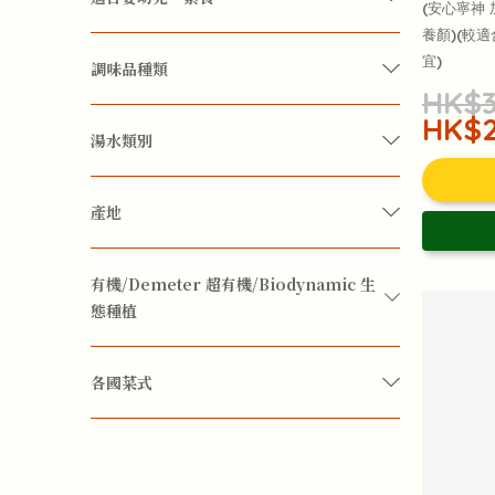
(安心寧神
養顏)(較
素食
宜)
增強免疫力
滋陰
益腎
眼睛視力
調味品種類
HK$3
袪濕
護肝
防治感冒
HK$2
糖
調味醬料
香料
湯水類別
便秘
快樂食物
情緒舒緩
抗壓去抑鬱
湯料
產地
抗癌
抗菌
消化系統
糖尿病
南非
印度
台灣
美國
雲南
有機/Demeter 超有機/Biodynamic 生
態種植
膽固醇
降三高(血壓、血脂、血糖)
韓國
有機
各國菜式
去火
排毒
改善腸胃
暖身暖手腳
中國菜
日式菜
東南亞菜
韓國菜
淨化內臟
減肥健美
補血
酸鹼平衡