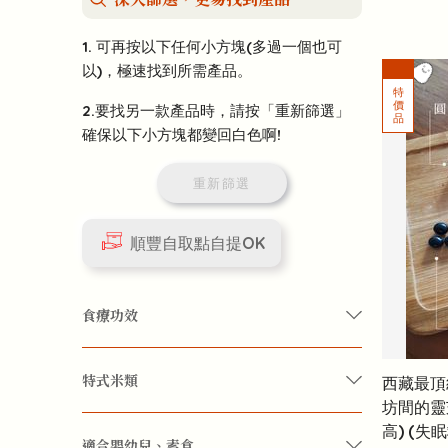
1. 可再按以下任何小方塊(多過一個也可
以)，極速找到所需產品。
2.要找另一款產品時，請按「重新篩選」
確保以下小方塊都變回白色啊!
重新篩選
順豐自取點自提OK
食療功效
特式米類
西藏最頂
四季保健
女性護理
精力回復
坊間的靈
高) (失
異國料理
肌膚保養
身心療癒
體質改善
適合嬰幼兒、素食