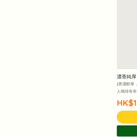
濃香純厚
(香濃醇厚
人喝得有幸
HK$1