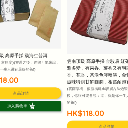
級 高原手採 勐海生普洱
雲南頂級 高原手採 金駿眉 紅
，富厚度)(嘗過之後，你很可能會說：
雅多變，有果香、薯香又有明
一生人嘗到最好的茶!)
香、花香，茶湯色澤較淡，金
18.00
滋味特別甘鮮圓潤，相當耐泡)
(雲南茶樹，依循福建金駿眉古法炮製
產品詳情
後，你很可能會說：這，就是你一生
的茶!)
加入購物車
HK$118.00
產品詳情