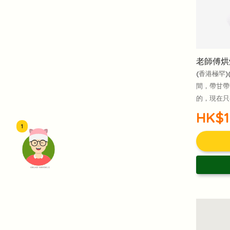
安神保腦
改善睡眠質素
減少疲勞
頭腦清醒
老師傅烘焙
抗氧化
抗衰老
減少皺紋
養顏
(香港極罕
間，帶甘帶
的，現在只
女士生理期
婦科護理
更年期
HK$1
1
產後保健
頭像生成器: 快樂家庭網上店