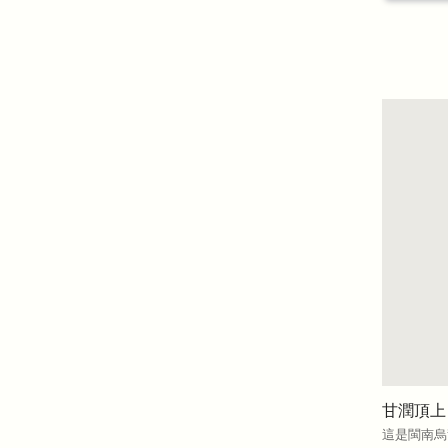
甘潤頂上
這是閩南烏