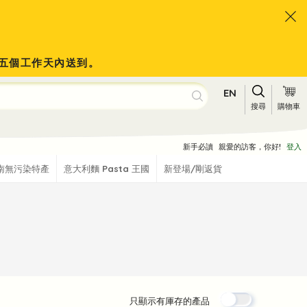
會於五個工作天內送到。
EN
搜尋
購物車
新手必讀
親愛的訪客，你好!
登入
南無污染特產
意大利麵 Pasta 王國
新登場/剛返貨
只顯示有厙存的產品