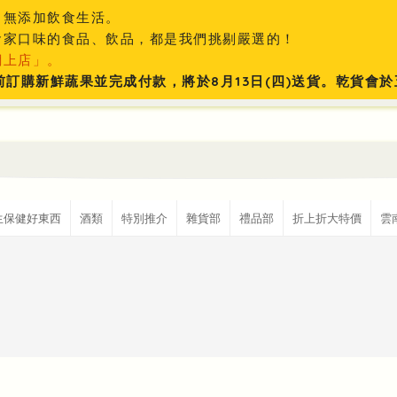
、無添加飲食生活。
食家口味的食品、飲品，都是我們挑剔嚴選的！
網上店」。
:59前訂購新鮮蔬果並完成付款，將於8月13日(四)送貨。乾貨
生保健好東西
酒類
特別推介
雜貨部
禮品部
折上折大特價
雲