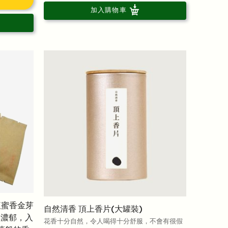
加入購物車
紅蜜香金芽
自然清香 頂上香片(大罐裝)
厚濃郁，入
花香十分自然，令人喝得十分舒服，不會有很假