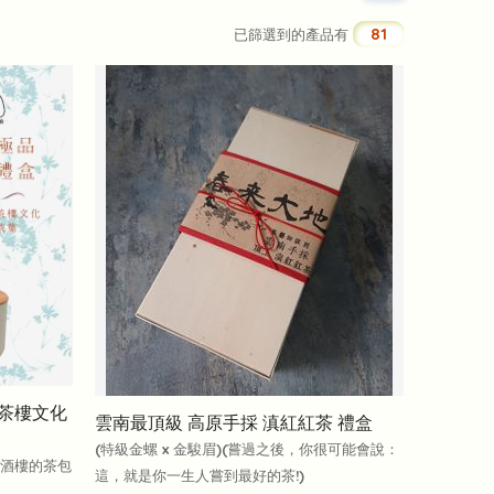
81
已篩選到的產品有
港茶樓文化
雲南最頂級 高原手採 滇紅紅茶 禮盒
(特級金螺 x 金駿眉)(嘗過之後，你很可能會說：
間酒樓的茶包
這，就是你一生人嘗到最好的茶!)