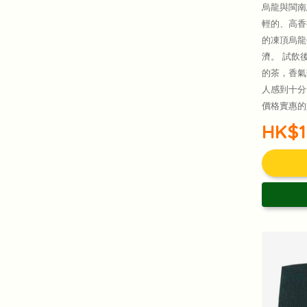
烏龍與閩南
輕的、高香
的凍頂烏龍
濟。 試飲
的茶，香氣
人感到十分
價格實惠的
HK$1