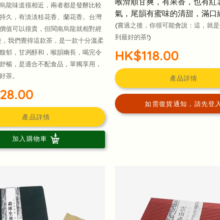
喉滑順甘爽，有果香，也有紅
烏龍味道很相近，兩者都是發酵比較
氣，尾韻有蜜味的清甜，滿口
持久，有淡淡桂花香、蘭花香。台灣
(嘗過之後，你很可能會說：這，就
價值可以很貴，但閩南烏龍就相對經
到最好的茶!)
後，我們覺得這款茶，是一款十分溫柔
HK$118.00
馥郁，甘冽醇和，喉韻幽長，喝完令
舒暢，是適合不配食品，單獨享用，
好茶。
產品詳情
28.00
如需復貨通知，請先登
產品詳情
加入購物車