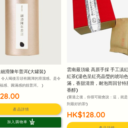
雲南最頂級 高原手採 手工滇
 細滑陳年普洱(大罐裝)
紅茶(湯色呈紅亮晶瑩的琥珀
，令人喝後舌頭有圓渾的滑溜感。是令
滿，香甜清滑，耐泡而回甘特
福感、圓滿感的靚普洱。 )
香醇)
28.00
(嘗過之後，你很可能會說：這，就
到最好的茶!)
產品詳情
HK$128.00
加入購物車
產品詳情