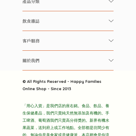
產品分類
有機/無農藥新鮮蔬果
飲食雜誌
有機 / 無添加食品
快樂家庭 飲食雜誌
有機 / 無添加飲品
客戶服務
美食研究所
養生保健好東西
常見問題
雲南搜食記
關於我們
酒類
聯繫我們
粒粒皆辛苦
特別推介
關於我們
快樂電視台
© All Rights Reserved - Happy Families
雜貨部
送貨
Online Shop - Since 2013
禮品部
條款及細則
折上折大特價
「用心入貨」是我們店的座右銘。食品、飲品、養
隱私政策
生保健產品，我們只賣純天然無添加及有機的。手
主頁
工啤酒、葡萄酒我們只賣高分得獎的。新界有機水
果蔬菜，送到府上或工作地點。全部都是坊間少有
的。無論你是美食家或是健康派，本店都會是你流