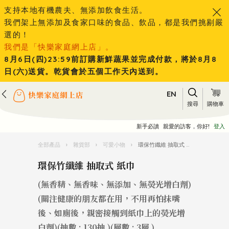
支持本地有機農夫、無添加飲食生活。
我們架上無添加及食家口味的食品、飲品，都是我們挑剔嚴
選的！
我們是「快樂家庭網上店」。
8月6日(四)23:59前訂購新鮮蔬果並完成付款，將於8月8
日(六)送貨。乾貨會於五個工作天內送到。
EN
搜尋
購物車
新手必讀
親愛的訪客，你好!
登入
全部產品
›
雜貨部
›
可愛小物
›
環保竹纖維 抽取式 紙巾
環保竹纖維 抽取式 紙巾
(無香精、無香味、無添加、無熒光增白劑)
(關注健康的朋友都在用，不用再怕抹嘴
後、如廁後，親密接觸到紙巾上的熒光增
白劑)(抽數 : 130抽 )(層數 : 3層 )