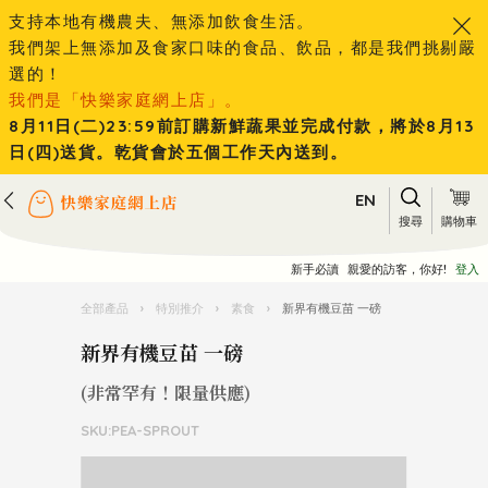
支持本地有機農夫、無添加飲食生活。
我們架上無添加及食家口味的食品、飲品，都是我們挑剔嚴
選的！
我們是「快樂家庭網上店」。
8月11日(二)23:59前訂購新鮮蔬果並完成付款，將於8月13
日(四)送貨。乾貨會於五個工作天內送到。
EN
搜尋
購物車
新手必讀
親愛的訪客，你好!
登入
全部產品
›
特別推介
›
素食
›
新界有機豆苗 一磅
新界有機豆苗 一磅
(非常罕有！限量供應)
SKU:PEA-SPROUT