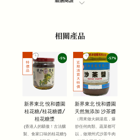
繼續閱讀
相關產品
-5%
-57%
新界東北 悅和醬園
新界東北 悅和醬園
桂花糖/桂花糖醬/
天然無添加 沙茶醬
桂花糖漿
（用來做火鍋湯底，爆
(香港人的驕傲！古法釀
炒任何肉類、蔬菜都可
製、食家口味的桂花糖!)
以，做潮州式沙茶牛肉