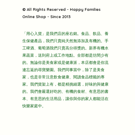
特別推介
關於我們
快樂電視台
© All Rights Reserved - Happy Families
雜貨部
送貨
Online Shop - Since 2013
禮品部
條款及細則
折上折大特價
「用心入貨」是我們店的座右銘。食品、飲品、養
隱私政策
生保健產品，我們只賣純天然無添加及有機的。手
主頁
工啤酒、葡萄酒我們只賣高分得獎的。新界有機水
果蔬菜，送到府上或工作地點。全部都是坊間少有
的。無論你是美食家或是健康派，本店都會是你流
連忘返的尋寶樂園。我們同事當中，除了是美食
家，也是非常注意飲食健康、閱讀食品標籤的專
家。我們貨架上有，都是精挑細選，好味的與健康
的。我們會嚴選好吃的、有機的食材、有意思的書
本、有意思的生活用品，讓你與你的家人都能活在
快樂家庭中。