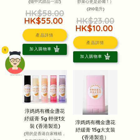
(做中式甜品一流!)
炒菜心更是必備！）
(210毫升)
HK$58.00
HK$55.00
HK$23.00
HK$10.00
產品詳情
產品詳情
加入購物車
1
加入購物車
頭像生成器: 快樂家庭網上店
淳媽媽有機金盞花
紓緩膏 5g 輕便1支
淳媽媽有機金盞花
裝 (香港製造)
紓緩膏 15g大支裝
(用的是香港自家種植，
(香港製造）