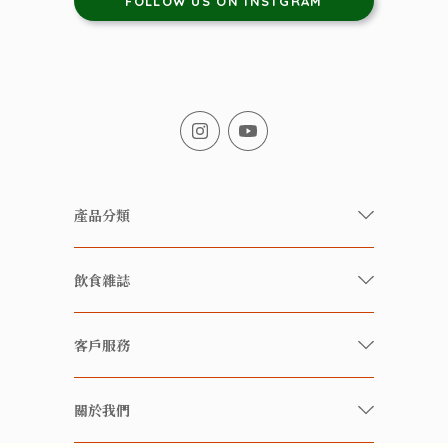
FOLLOW US ON INSTGRAM
產品分類
有機/無農藥新鮮蔬果
飲食雜誌
有機 / 無添加食品
快樂家庭 飲食雜誌
有機 / 無添加飲品
客戶服務
美食研究所
養生保健好東西
常見問題
雲南搜食記
關於我們
酒類
聯繫我們
粒粒皆辛苦