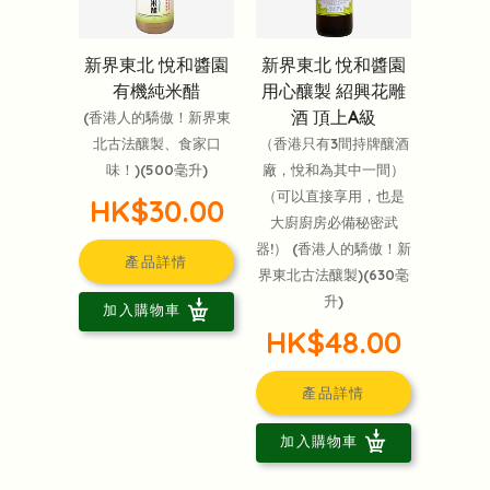
新界東北 悅和醬園
新界東北 悅和醬園
有機純米醋
用心釀製 紹興花雕
酒 頂上A級
(香港人的驕傲！新界東
北古法釀製、食家口
（香港只有3間持牌釀酒
味！)(500毫升)
廠，悅和為其中一間）
（可以直接享用，也是
HK$30.00
大廚廚房必備秘密武
器!） (香港人的驕傲！新
產品詳情
界東北古法釀製)(630毫
升)
加入購物車
HK$48.00
產品詳情
加入購物車