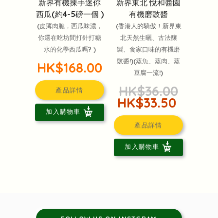
新界有機揀手迷你
新界東北 悅和醬園
西瓜(約4-5磅一個 )
有機磨豉醬
(皮薄肉脆，西瓜味濃，
(香港人的驕傲！新界東
你還在吃坊間打針打糖
北天然生曬、古法釀
水的化學西瓜嗎? )
製、食家口味的有機磨
豉醬!)(蒸魚、蒸肉、蒸
HK$168.00
豆腐一流!)
HK$36.00
產品詳情
HK$33.50
加入購物車
產品詳情
加入購物車