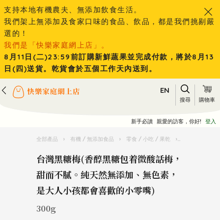
支持本地有機農夫、無添加飲食生活。
我們架上無添加及食家口味的食品、飲品，都是我們挑剔嚴
選的！
我們是「快樂家庭網上店」。
8月11日(二)23:59前訂購新鮮蔬果並完成付款，將於8月13
日(四)送貨。乾貨會於五個工作天內送到。
EN
搜尋
購物車
新手必讀
親愛的訪客，你好!
登入
全部產品
›
有機 / 無添加食品
›
零食 / 小吃 / 果乾
›
台灣黑糖梅(香
台灣黑糖梅(香醇黑糖包着微酸話梅，
甜而不膩。純天然無添加、無色素，
是大人小孩都會喜歡的小零嘴)
300g