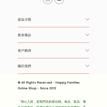
產品分類
有機/無農藥新鮮蔬果
飲食雜誌
有機 / 無添加食品
快樂家庭 飲食雜誌
有機 / 無添加飲品
客戶服務
美食研究所
養生保健好東西
常見問題
雲南搜食記
關於我們
酒類
聯繫我們
粒粒皆辛苦
特別推介
關於我們
快樂電視台
© All Rights Reserved - Happy Families
雜貨部
送貨
Online Shop - Since 2013
禮品部
條款及細則
折上折大特價
「用心入貨」是我們店的座右銘。食品、飲品、養
隱私政策