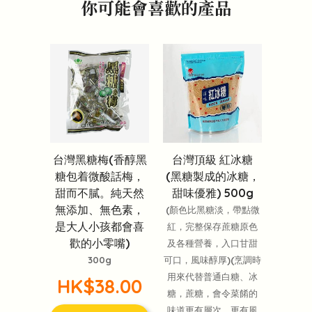
你可能會喜歡的產品
台灣黑糖梅(香醇黑
台灣頂級 紅冰糖
糖包着微酸話梅，
(黑糖製成的冰糖，
甜而不膩。純天然
甜味優雅) 500g
無添加、無色素，
(顏色比黑糖淡，帶點微
是大人小孩都會喜
紅，完整保存蔗糖原色
歡的小零嘴)
及各種營養，入口甘甜
300g
可口，風味醇厚)(烹調時
用來代替普通白糖、冰
HK$38.00
糖，蔗糖，會令菜餚的
味道更有層次、更有風