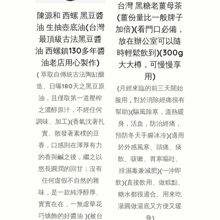
台灣 黑糖老薑母茶
陳源和 西螺 黑豆醬
(薑份量比一般牌子
油 生抽壺底油(台灣
加倍)(看門口必備，
最頂級古法黑豆醬
放在辦公室可以隨
油 西螺鎮130多年醬
時輕鬆飲到)(300g
油老店用心製作)
大大樽，可慢慢享
( 萃取自傳統古法陶缸釀
用)
造、日曝180天之黑豆原
(月經來臨的前三天開始
油，且僅取第一道壓榨
服用 , 對於消除經痛很有
之濃醇原汁，不經任何
幫助)(驅風除寒，溫熱暖
調味、加工)(香氣沈著扎
身，活血，防治經痛，
實、散發著素樸的豆
預防冬天手腳冰冷)(適用
香，口感則在渾厚有力
於外感風寒、頭痛、痰
的香與鹹之後，繼之以
飲、咳嗽、胃寒嘔吐、
悠長圓潤的回甘；沒有
排濕毒兼減肥)(一沖即
任何虛假不自然的雜
飲)(直接飲用、做糕點、
味，是一款純淨醇厚、
糖水都很適合。用來吃
實實在在，一無虛華花
湯圓做湯底又方便又暖
巧矯飾的好醬油 )(被台
身)