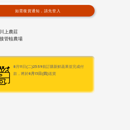
如需復貨通知，請先登入
川上農莊
接管輆農場
8月11日(二)23:59前訂購新鮮蔬果並完成付
款，將於
8月13日(四)
送貨