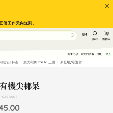
會於五個工作天內送到。
EN
搜尋
購物車
新手必讀
親愛的訪客，你好!
登入
南無污染特產
意大利麵 Pasta 王國
新登場/剛返貨
有機尖椰菜
T-CABBAGE
45.00