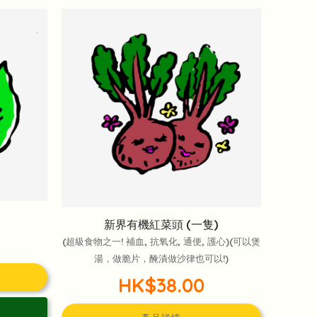
新界有機紅菜頭 (一隻)
(超級食物之一! 補血, 抗氧化, 通便, 護心)(可以煲
湯，做脆片，醃漬做沙律也可以!)
HK$38.00