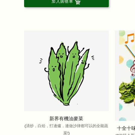
加入購物車
新界有機油麥菜
(清炒，白烚，打邊爐，連做沙律都可以的全能蔬
十全十味
菜!)