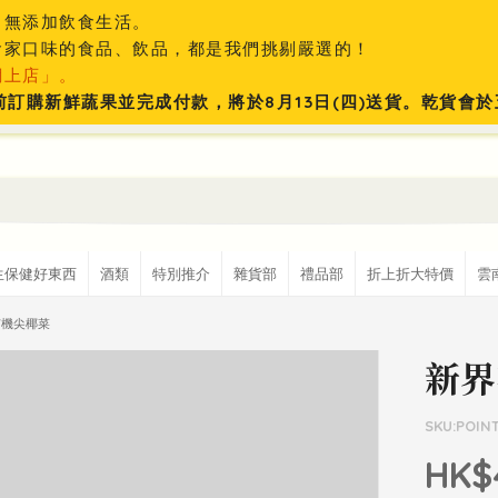
、無添加飲食生活。
食家口味的食品、飲品，都是我們挑剔嚴選的！
網上店」。
:59前訂購新鮮蔬果並完成付款，將於8月13日(四)送貨。乾貨
生保健好東西
酒類
特別推介
雜貨部
禮品部
折上折大特價
雲
有機尖椰菜
新界
SKU:POIN
HK$