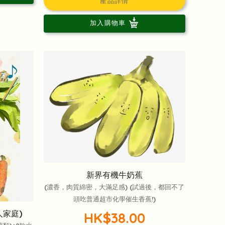
產品詳情
加入購物車
新界有機牛奶蕉
(濃香，肉質綿密，大滿足感) (試過後，都回不了
頭吃普通超市化學催生香蕉!)
人家庭)
HK$38.00