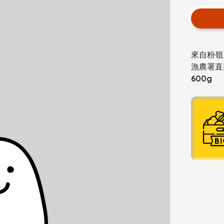
來自粉嶺
漁農署直
600g