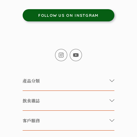
FOLLOW US ON INSTGRAM
產品分類
有機/無農藥新鮮蔬果
飲食雜誌
有機 / 無添加食品
快樂家庭 飲食雜誌
有機 / 無添加飲品
客戶服務
美食研究所
養生保健好東西