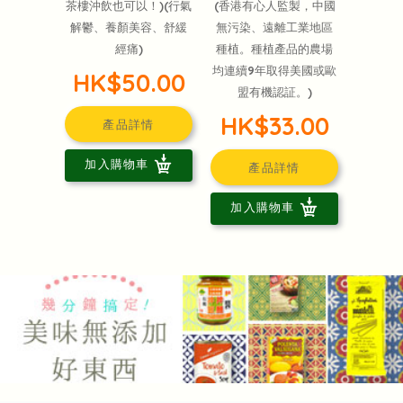
茶樓沖飲也可以！)(行氣
(香港有心人監製，中國
解鬱、養顏美容、舒緩
無污染、遠離工業地區
經痛)
種植。種植產品的農場
均連續9年取得美國或歐
HK$50.00
盟有機認証。)
HK$33.00
產品詳情
加入購物車
產品詳情
加入購物車