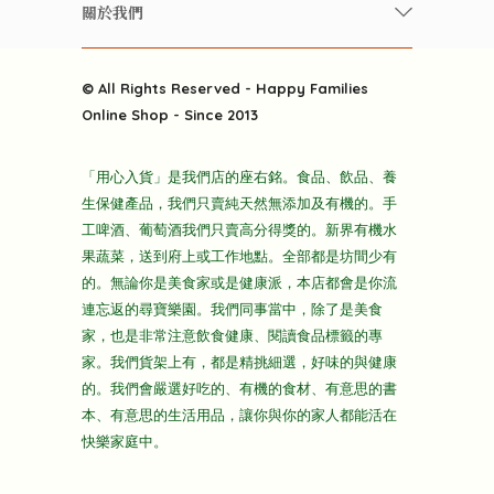
常見問題
雲南搜食記
關於我們
酒類
聯繫我們
粒粒皆辛苦
特別推介
關於我們
快樂電視台
© All Rights Reserved - Happy Families
雜貨部
送貨
Online Shop - Since 2013
禮品部
條款及細則
折上折大特價
「用心入貨」是我們店的座右銘。食品、飲品、養
隱私政策
生保健產品，我們只賣純天然無添加及有機的。手
主頁
工啤酒、葡萄酒我們只賣高分得獎的。新界有機水
果蔬菜，送到府上或工作地點。全部都是坊間少有
的。無論你是美食家或是健康派，本店都會是你流
連忘返的尋寶樂園。我們同事當中，除了是美食
家，也是非常注意飲食健康、閱讀食品標籤的專
家。我們貨架上有，都是精挑細選，好味的與健康
的。我們會嚴選好吃的、有機的食材、有意思的書
本、有意思的生活用品，讓你與你的家人都能活在
快樂家庭中。