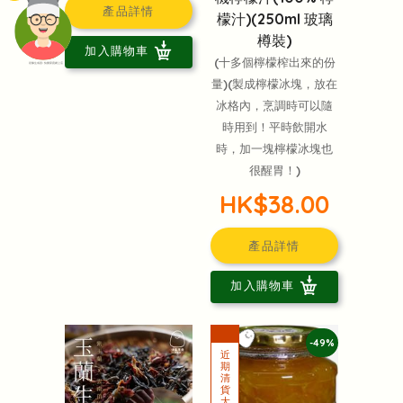
產品詳情
檬汁)(250ml 玻璃
樽裝)
加入購物車
(十多個檸檬榨出來的份
頭像生成器: 快樂家庭網上店
量)(製成檸檬冰塊，放在
冰格內，烹調時可以隨
時用到！平時飲開水
時，加一塊檸檬冰塊也
很醒胃！)
HK$38.00
產品詳情
加入購物車
-49%