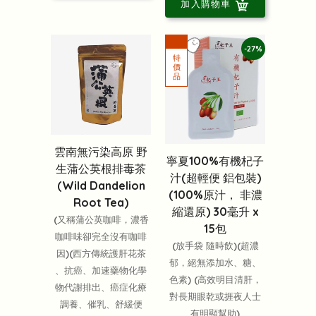
加入購物車
-27%
雲南無污染高原 野
寧夏100%有機杞子
生蒲公英根排毒茶
汁(超輕便 鋁包裝)
(Wild Dandelion
(100%原汁， 非濃
Root Tea)
縮還原) 30毫升 x
(又稱蒲公英咖啡，濃香
15包
咖啡味卻完全沒有咖啡
(放手袋 隨時飲)(超濃
因)(西方傳統護肝花茶
郁，絕無添加水、糖、
、抗癌、加速藥物化學
色素) (高效明目清肝，
物代謝排出、癌症化療
對長期眼乾或捱夜人士
調養、催乳、舒緩便
有明顯幫助)