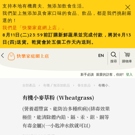
支持本地有機農夫、無添加飲食生活。
我們架上無添加及食家口味的食品、飲品，都是我們挑剔嚴
選的！
我們是「快樂家庭網上店」。
8月11日(二)23:59前訂購新鮮蔬果並完成付款，將於8月13
日(四)送貨。乾貨會於五個工作天內送到。
EN
搜尋
購物車
新手必讀
親愛的訪客，你好!
登入
全部產品
›
有機 / 無添加飲品
›
養生飲品
›
有機小麥草粉 (Wheatgrass)
有機小麥草粉 (Wheatgrass)
(營養超豐富、能防治多種疾病)(排毒效果
極佳，能清除體內鉛、鎘、汞、鋁、銅等
有毒金屬)(一小匙沖水飲就可以)