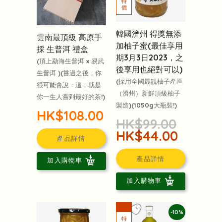
韓國濟州 得獎無添
雲南最頂級 高原手
加柚子蜜(最佳享用
採 生普洱 禮盒
期3月3日2023，之
(頂上勐海生普洱 x 易武
後享用也絕對可以)
生普洱 )(嘗過之後，你
(採用全國最靚柚子產區
很可能會說：這，就是
（濟州）新鮮頂級柚子
你一生人嘗到最好的茶!)
製造)(1050g大瓶裝!)
HK$108.00
HK$99.00
HK$44.00
產品詳情
產品詳情
加入購物車
加入購物車
-10%