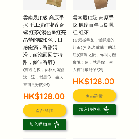
雲南最頂級 高原手
雲南最頂級 高原手
採 手工滇紅蜜香金
採 鳳慶百年古樹曬
螺 紅茶(湯色呈紅亮
紅 紅茶
晶瑩的琥珀色，口
(香港極罕見，發酵過的
感飽滿，香甜清
紅茶)(可以久放陳年的滇
滑，耐泡而回甘特
紅)(嘗過之後，你很可能
甜，餘味香醇)
會說：這，就是你一生
(嘗過之後，你很可能會
人嘗到最好的茶!)
說：這，就是你一生人
HK$128.00
嘗到最好的茶!)
HK$128.00
產品詳情
加入購物車
產品詳情
加入購物車