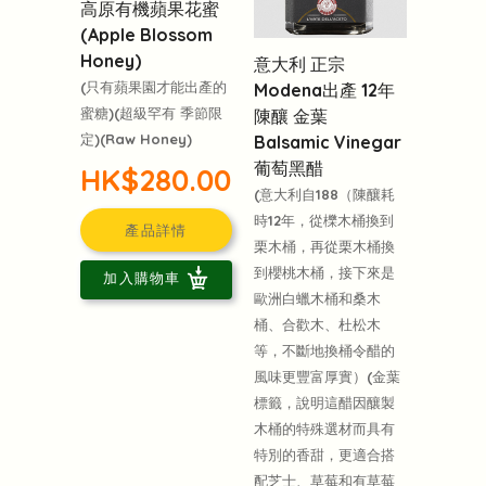
高原有機蘋果花蜜
(Apple Blossom
Honey)
意大利 正宗
(只有蘋果園才能出產的
Modena出產 12年
蜜糖)(超級罕有 季節限
陳釀 金葉
定)(Raw Honey)
Balsamic Vinegar
葡萄黑醋
HK$280.00
(意大利自188（陳釀耗
時12年，從櫟木桶換到
產品詳情
栗木桶，再從栗木桶換
到櫻桃木桶，接下來是
加入購物車
歐洲白蠟木桶和桑木
桶、合歡木、杜松木
等，不斷地換桶令醋的
風味更豐富厚實）(金葉
標籤，說明這醋因釀製
木桶的特殊選材而具有
特別的香甜，更適合搭
配芝士、草莓和有草莓