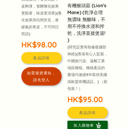
有機猴頭菇 (Lion's
皮夠薄，發酵陳化效果
Mane) (乾淨企理
更顯著，味道更清香)(養
無澀味 無酸味，不
生效果與坊間所見，會
用不停換水浸和搾
破氣的青皮，不可同日
乾，洗淨直接煲湯!
而語)
)
HK$98.00
(研究証實有助修復腦部
神經)(香港有心人監製，
產品詳情
中國無污染、遠離工業
地區種植。種植產品的
如需復貨通知，
農場均連續9年取得美國
請先登入
或歐盟有機認証。) （新
包裝！）
HK$95.00
產品詳情
加入購物車