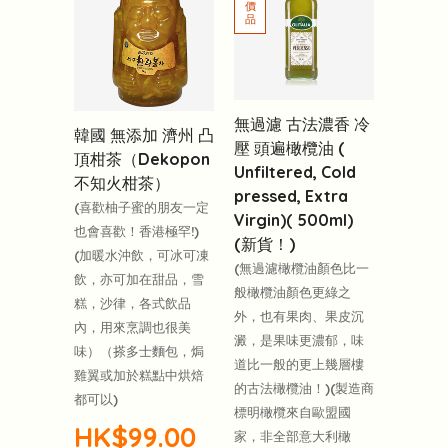
無過濾 古法濃香 冷
韓國 無添加 濟州 凸
壓 頭遍橄欖油 (
頂柑茶（Dekopon
Unfiltered, Cold
不知火柑茶）
pressed, Extra
(喜歡柚子蜜的朋友一定
Virgin)( 500ml)
也會喜歡！香港極罕!)
(新貨！)
(加暖水沖飲，可冰可凍
(無過濾橄欖油顏色比一
飲，亦可加在甜品，雪
般橄欖油顏色更綠之
糕，沙律，各式飲品
外，也有果肉、果皮沉
內，用來烹調也很美
澱，是果味更濃郁，味
味）（搽多士麵包，焗
道比一般的更上幾層樓
雞翼或加於糕點中烘焙
的古法橄欖油！)(製造商
都可以)
標明橄欖來自歐盟國
HK$99.00
家，非全部意大利橄