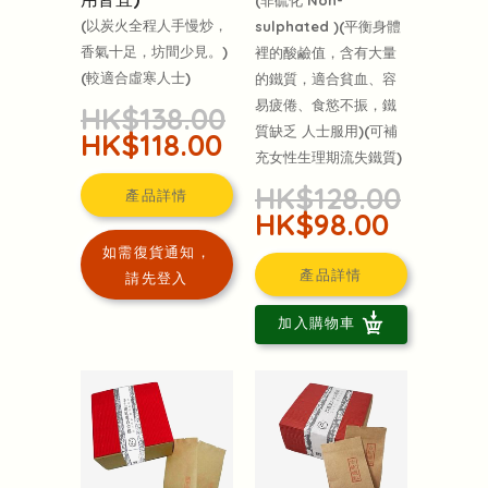
(非硫化 Non-
(以炭火全程人手慢炒，
sulphated )(平衡身體
香氣十足，坊間少見。)
裡的酸鹼值，含有大量
(較適合虛寒人士)
的鐵質，適合貧血、容
易疲倦、食慾不振，鐵
HK$138.00
質缺乏 人士服用)(可補
HK$118.00
充女性生理期流失鐵質)
HK$128.00
產品詳情
HK$98.00
如需復貨通知，
產品詳情
請先登入
加入購物車