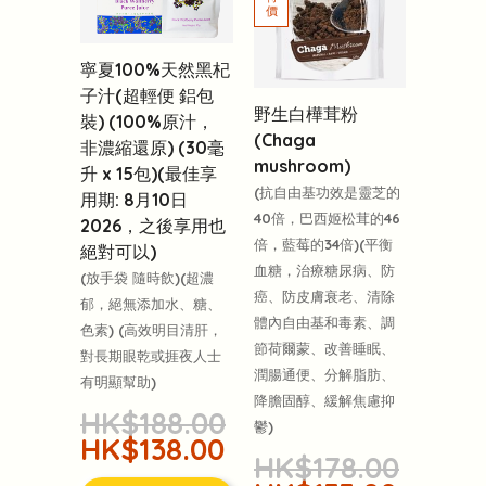
寧夏100%天然黑杞
子汁(超輕便 鋁包
野生白樺茸粉
裝) (100%原汁，
(Chaga
非濃縮還原) (30毫
mushroom)
升 x 15包)(最佳享
(抗自由基功效是靈芝的
用期: 8月10日
40倍，巴西姬松茸的46
2026，之後享用也
倍，藍莓的34倍)(平衡
絕對可以)
血糖，治療糖尿病、防
(放手袋 隨時飲)(超濃
癌、防皮膚衰老、清除
郁，絕無添加水、糖、
體內自由基和毒素、調
色素) (高效明目清肝，
節荷爾蒙、改善睡眠、
對長期眼乾或捱夜人士
潤腸通便、分解脂肪、
有明顯幫助)
降膽固醇、緩解焦慮抑
HK$188.00
鬱)
HK$138.00
HK$178.00