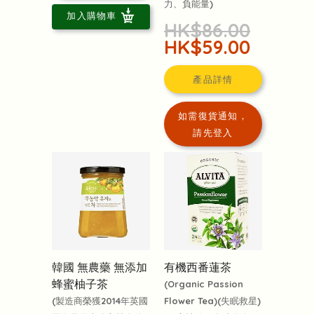
力、負能量)
加入購物車
HK$86.00
HK$59.00
產品詳情
如需復貨通知，
請先登入
韓國 無農藥 無添加
有機西番蓮茶
蜂蜜柚子茶
(Organic Passion
(製造商榮獲2014年英國
Flower Tea)(失眠救星)