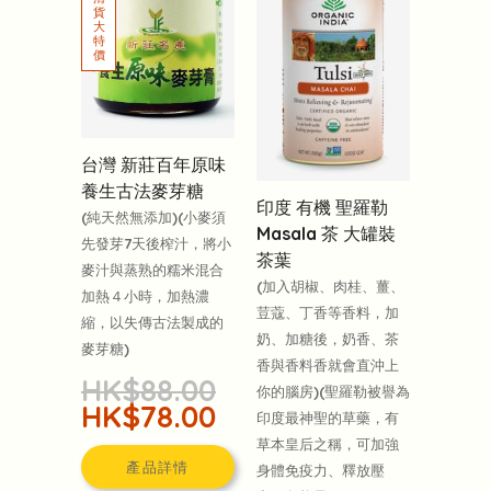
台灣 ‎新莊百年原味
養生古法麥芽糖
印度 有機 聖羅勒
(純天然無添加)(小麥須
Masala 茶 大罐裝
先發芽7天後榨汁，將小
茶葉
麥汁與蒸熟的糯米混合
(加入胡椒、肉桂、薑、
加熱４小時，加熱濃
荳蔻、丁香等香料，加
縮，以失傳古法製成的
奶、加糖後，奶香、茶
麥芽糖)
香與香料香就會直沖上
HK$88.00
你的腦房)(聖羅勒被譽為
HK$78.00
印度最神聖的草藥，有
草本皇后之稱，可加強
產品詳情
身體免疫力、釋放壓