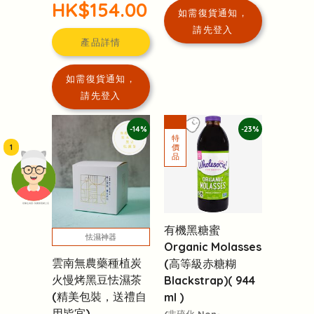
HK$154.00
如需復貨通知，
請先登入
產品詳情
如需復貨通知，
請先登入
-14%
-23%
1
頭像生成器: 快樂家庭網上店
有機黑糖蜜
怯濕神器
Organic Molasses
雲南無農藥種植炭
(高等級赤糖糊
火慢烤黑豆怯濕茶
Blackstrap)( 944
(精美包裝，送禮自
ml )
用皆宜)