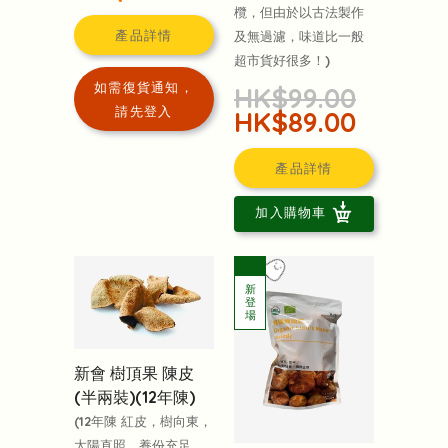
欖，但由於以古法製作
產品詳情
及無過濾，味道比一般
超市貨好很多！)
如需復貨通知，
HK$99.00
請先登入
HK$89.00
產品詳情
加入購物車
新會 樹頂果 陳皮
(半兩裝)(12年陳)
(12年陳 紅皮，樹向東，
太陽直照，養份充足，