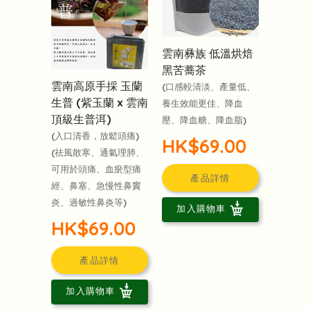
雲南彝族 低溫烘焙
黑苦蕎茶
雲南高原手採 玉蘭
(口感較清淡、產量低、
生普 (紫玉蘭 x 雲南
養生效能更佳、降血
頂級生普洱)
壓、降血糖、降血脂)
(入口清香，放鬆頭痛)
HK$69.00
(祛風散寒、通氣理肺、
可用於頭痛、血瘀型痛
產品詳情
經、鼻塞、急慢性鼻竇
炎、過敏性鼻炎等)
加入購物車
HK$69.00
產品詳情
加入購物車