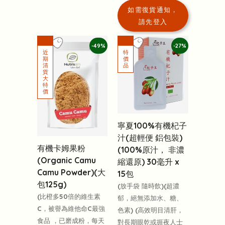
如需復貨通知，
請先登入
-49%
-27%
寧夏100%有機杞子
汁(超輕便 鋁包裝)
有機卡姆果粉
(100%原汁， 非濃
(Organic Camu
縮還原) 30毫升 x
Camu Powder)(大
15包
包125g)
(放手袋 隨時飲)(超濃
(比橙多50倍的維生素
郁，絕無添加水、糖、
C，被譽為維他命C最強
色素) (高效明目清肝，
食品 ，已磨成粉，每天
對長期眼乾或捱夜人士