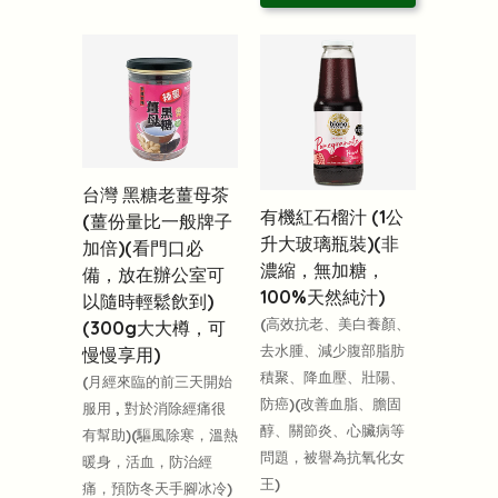
台灣 黑糖老薑母茶
有機紅石榴汁 (1公
(薑份量比一般牌子
升大玻璃瓶裝)(非
加倍)(看門口必
濃縮，無加糖，
備，放在辦公室可
100%天然純汁)
以隨時輕鬆飲到)
(高效抗老、美白養顏、
(300g大大樽，可
去水腫、減少腹部脂肪
慢慢享用)
積聚、降血壓、壯陽、
(月經來臨的前三天開始
防癌)(改善血脂、膽固
服用 , 對於消除經痛很
醇、關節炎、心臟病等
有幫助)(驅風除寒，溫熱
問題，被譽為抗氧化女
暖身，活血，防治經
王)
痛，預防冬天手腳冰冷)