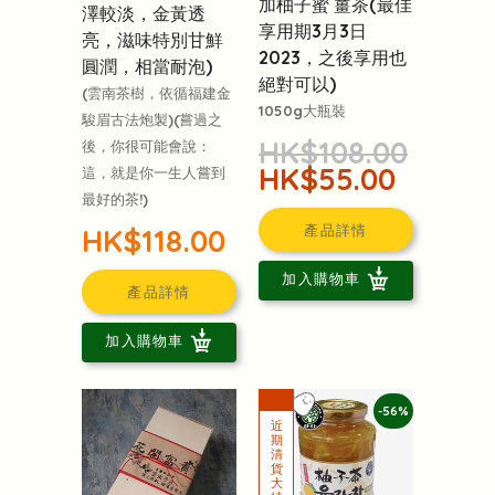
加柚子蜜 薑茶(最佳
澤較淡，金黃透
享用期3月3日
亮，滋味特別甘鮮
2023，之後享用也
圓潤，相當耐泡)
絕對可以)
(雲南茶樹，依循福建金
1050g大瓶裝
駿眉古法炮製)(嘗過之
HK$108.00
後，你很可能會說：
HK$55.00
這，就是你一生人嘗到
最好的茶!)
產品詳情
HK$118.00
加入購物車
產品詳情
加入購物車
-56%