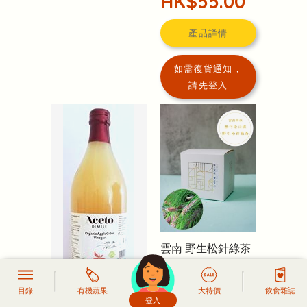
HK$55.00
產品詳情
如需復貨通知，
請先登入
雲南 野生松針綠茶
(Wild Pine Needle
Tea & Green Tea)
目錄
有機蔬果
大特價
飲食雜誌
(排毒能力顯著、能增強
登入
頭像生成器: 快樂家庭網上店