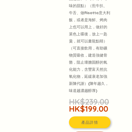
味的甜點）（煎牛扒、
牛舌、做Risotto意大利
飯，或者是海鮮、烤肉
上也可以用上，做好的
菜色上碟後，放上一匙
羹，就可以畫龍點睛）
（可直接飲用，有助礦
物質吸收，建造強健骨
骼，阻止壞膽固醇的氧
化能力，含豐富天然抗
氧化物，延緩衰老加強
新陳代謝）(陳年越久，
味道越濃越醇厚)
HK$239.00
HK$199.00
產品詳情