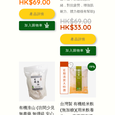
HK$69.00
緒，對抗疲勞，增強肌
耐力、體力都很有幫助)
產品詳情
HK$69.00
HK$33.00
加入購物車
產品詳情
加入購物車
-19%
台灣製 有機糙米麩
有機淮山 (坊間少見
(無加糖)(用米麩養
無農藥 無燻硫 安心