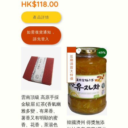
HK$118.00
產品詳情
如需復貨通知，
請先登入
-49%
雲南頂級 高原手採
金駿眉 紅茶(香氣幽
雅多變，有果香、
薯香又有明顯的蜜
韓國濟州 得獎無添
香、花香，茶湯色