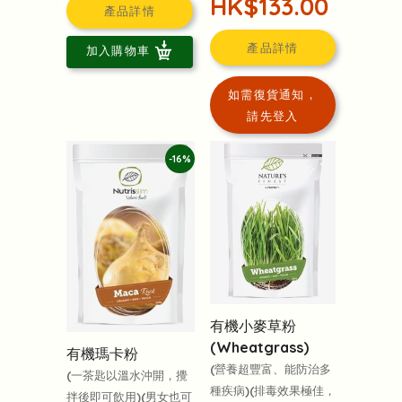
HK$133.00
產品詳情
產品詳情
加入購物車
如需復貨通知，
請先登入
-16%
有機小麥草粉
(Wheatgrass)
有機瑪卡粉
(營養超豐富、能防治多
(一茶匙以溫水沖開，攪
種疾病)(排毒效果極佳，
拌後即可飲用)(男女也可