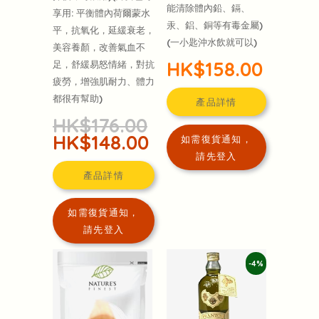
能清除體內鉛、鎘、
享用: 平衡體內荷爾蒙水
汞、鋁、銅等有毒金屬)
平，抗氧化，延緩衰老，
(一小匙沖水飲就可以)
美容養顏，改善氣血不
HK$158.00
足，舒緩易怒情緒，對抗
疲勞，增強肌耐力、體力
都很有幫助)
產品詳情
HK$176.00
HK$148.00
如需復貨通知，
請先登入
產品詳情
如需復貨通知，
請先登入
-4%