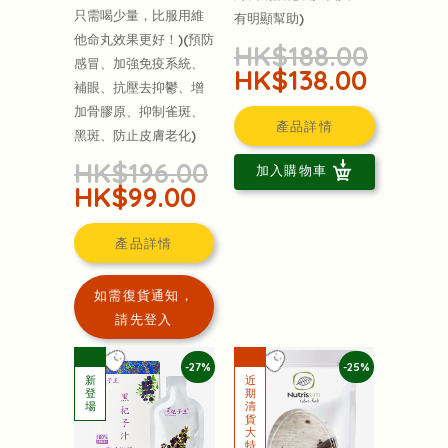
只需喝少量，比服用維
有明顯幫助)
他命丸效果更好！)(預防
HK$188.00
感冒、加強免疫系統、
HK$138.00
補眼、抗壓去抑鬱、增
加骨膠原、抑制雀斑、
產品詳情
黑斑、防止皮膚老化)
HK$196.00
加入購物車
HK$99.00
產品詳情
如需復貨通知，
請先登入
-27%
-25%