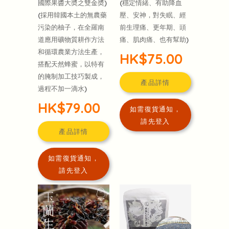
國際果醬大奬之雙金奬)
(穩定情緒、有助降血
(採用韓國本土的無農藥
壓、安神，對失眠、經
污染的柚子，在全羅南
前生理痛、更年期、頭
道應用礦物質耕作方法
痛、肌肉痛、也有幫助)
和循環農業方法生產，
HK$75.00
搭配天然蜂蜜，以特有
的腌制加工技巧製成，
產品詳情
過程不加一滴水)
HK$79.00
如需復貨通知，
請先登入
產品詳情
如需復貨通知，
請先登入