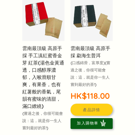
雲南最頂級 高原手
雲南最頂級 高原手
採 手工滇紅蜜香金
採 勐海生普洱
芽 紅茶(湯色金黃通
(口感綿滑，富厚度)(嘗
透，口感醇厚濃
過之後，你很可能會
郁，入喉滑順甘
說：這，就是你一生人
爽，有果香，也有
嘗到最好的茶!)
紅薯般的香氣，尾
HK$118.00
韻有蜜味的清甜，
滿口繚繞)
產品詳情
(嘗過之後，你很可能會
說：這，就是你一生人
加入購物車
嘗到最好的茶!)