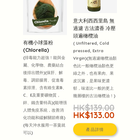
意大利西西里島 無
過濾 古法濃香 冷壓
頭遍橄欖油
有機小球藻粉
( Unfiltered, Cold
(Chlorella)
pressed, Extra
(排毒能力超強！能與金
Virgin)(無過濾橄欖油顏
屬、化學物、農藥結合
色比一般橄欖油顏色更
後排出體外)(保肝、解
綠之外，也有果肉、果
毒、調節腸胃、促進毒
皮沉澱，是果味更濃
素排泄、含有維生素B、
郁，味道比一般的更上
C、E及重要礦物質，
幾層樓的古法橄欖油！)
鋅、鐵含量特高)(能增强
HK$139.00
人體免疫系統，改善消
HK$133.00
化功能和緩解關節疼痛)
(每天沖水服用一茶羹就
產品詳情
可以)