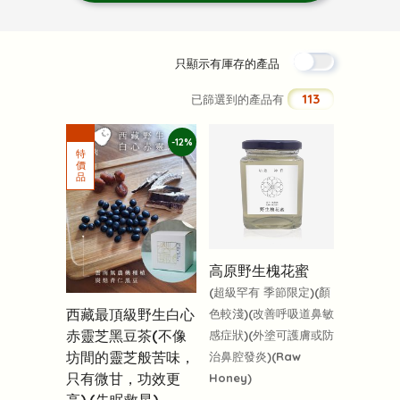
只顯示有厙存的產品
113
已篩選到的產品有
-12%
高原野生槐花蜜
(超級罕有 季節限定)(顏
西藏最頂級野生白心
色較淺)(改善呼吸道鼻敏
赤靈芝黑豆茶(不像
感症狀)(外塗可護膚或防
坊間的靈芝般苦味，
治鼻腔發炎)(Raw
只有微甘，功效更
Honey)
高) (失眠救星)