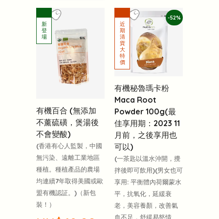
-52%
有機秘魯瑪卡粉
Maca Root
有機百合 (無添加
Powder 100g(最
不薰硫磺，煲湯後
佳享用期：2023 11
不會變酸)
月前，之後享用也
可以)
(香港有心人監製，中國
無污染、遠離工業地區
(一茶匙以溫水沖開，攪
種植。種植產品的農場
拌後即可飲用)(男女也可
均連續7年取得美國或歐
享用: 平衡體內荷爾蒙水
盟有機認証。)（新包
平，抗氧化，延緩衰
裝！）
老，美容養顏，改善氣
血不足，舒緩易怒情