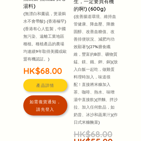
生，一定要買有機
湯料)
的啊!) (600g)
(無漂白和薰硫，煲湯焗
(改善腸道環境、維持血
水不會帶酸) (香港極罕)
管健康、降血壓、降膽
(香港有心人監製，中國
固醇、改善血糖值、改
無污染、遠離工業地區
善排便狀況、減肥均功
種植。種植產品的農場
效顯著!)(27%膳食纖
均連續9年取得美國或歐
維，豐富的B群、礦物質
盟有機認証。)
錳、鎂、鐵、鉀、銅)(放
HK$68.00
入白飯一起吃，做雞蛋
料理時加入，味道很
配！直接將米糠加入
產品詳情
茶、咖啡、熱水、味噌
湯中直接飲)(拌麵、拌沙
如需復貨通知，
拉、加入任何飲品，如
請先登入
奶昔、冰沙和蔬果汁)(作
日式米糠醃菜)
HK$68.00