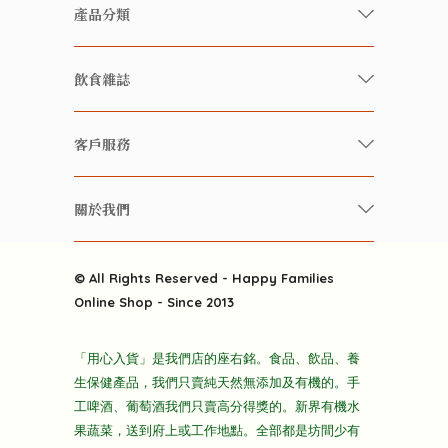
產品分類
有機/無農藥新鮮蔬果
飲食雜誌
有機 / 無添加食品
快樂家庭 飲食雜誌
有機 / 無添加飲品
客戶服務
美食研究所
養生保健好東西
常見問題
雲南搜食記
關於我們
酒類
聯繫我們
粒粒皆辛苦
特別推介
關於我們
快樂電視台
© All Rights Reserved - Happy Families
雜貨部
送貨
Online Shop - Since 2013
禮品部
條款及細則
折上折大特價
「用心入貨」是我們店的座右銘。食品、飲品、養
隱私政策
生保健產品，我們只賣純天然無添加及有機的。手
主頁
工啤酒、葡萄酒我們只賣高分得獎的。新界有機水
果蔬菜，送到府上或工作地點。全部都是坊間少有