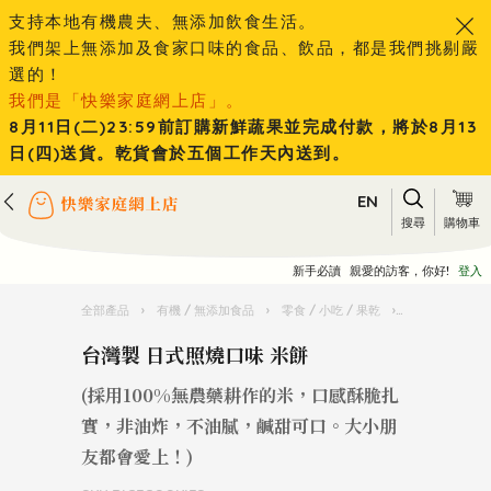
支持本地有機農夫、無添加飲食生活。
我們架上無添加及食家口味的食品、飲品，都是我們挑剔嚴
選的！
我們是「快樂家庭網上店」。
8月11日(二)23:59前訂購新鮮蔬果並完成付款，將於8月13
日(四)送貨。乾貨會於五個工作天內送到。
EN
搜尋
購物車
新手必讀
親愛的訪客，你好!
登入
全部產品
›
有機 / 無添加食品
›
零食 / 小吃 / 果乾
›
台灣製 日式照
台灣製 日式照燒口味 米餅
(採用100%無農藥耕作的米，口感酥脆扎
實，非油炸，不油膩，鹹甜可口。大小朋
友都會愛上！)