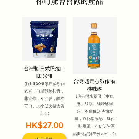
你可能會喜歡的產品
台灣製 日式照燒口
味 米餅
台灣 超用心製作 有
(採用100%無農藥耕作
機味醂
的米，口感酥脆扎實，
(這有機米霖屬「本味
非油炸，不油膩，鹹甜
醂」級別，純發酵釀
可口。大小朋友都會愛
造，不會像短時間製
上！)
造，靠化學調配，稱作
HK$27.00
「味醂風」的仿味醂產
品般死甜)(成份天然，台