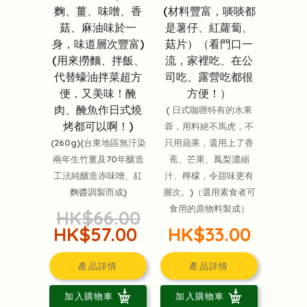
麴、薑、味噌、香
(材料豐富，啖啖都
菇、麻油味於一
是薯仔、紅蘿蔔、
身，味道層次豐富)
菇片）（看門口一
(用來撈麵、拌飯、
流，家裡吃、在公
代替蠔油拌菜超方
司吃、露營吃都很
便，又美味！醃
方便！）
肉、醃魚作日式燒
( 日式咖喱特有的水果
烤都可以啊！)
蓉，用料絕不馬虎，不
(260g)(台東地區無汙染
只用蘋果，還用上了香
兩年生竹薑及70年釀造
蕉、芒果、鳳梨濃縮
工法純釀造赤味噌、紅
汁、檸檬，令甜味更有
麴醬調製而成)
層次。)（選用素食者可
食用的原物料製成）
HK$66.00
HK$57.00
HK$33.00
產品詳情
產品詳情
加入購物車
加入購物車