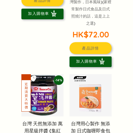
產品詳情
灣製作，日本風味)(家裡
常製作日式食品及日式
加入購物車
照燒汁的話，這是上上
之選)
HK$72.00
產品詳情
加入購物車
-14%
台灣 天然無添加 萬
台灣用心製作 無添
用星級拌醬 (集紅
加 日式咖喱即食包