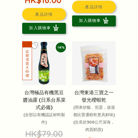
HK$16.00
產品詳情
產品詳情
加入購物車
加入購物車
-14%
台灣極品有機黑豆
台灣東港三寶之一
醬油露 (日系台系菜
發光櫻蝦乾
式必備)
(用來炒飯、煎蛋，放湯
(全部以有機認証材料製
都比普通蝦乾更具鮮味)
作)
(生長於300公尺深海，
肉質鮮甜)
HK$79.00