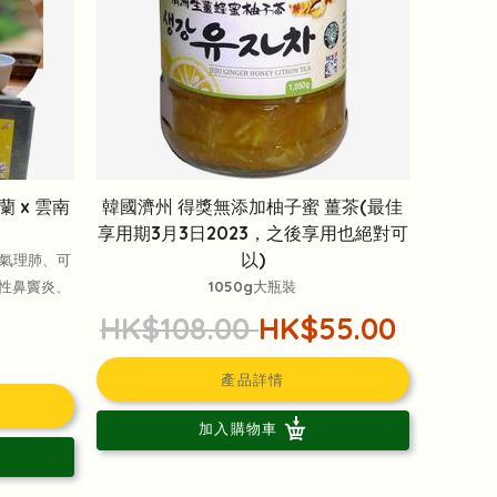
 x 雲南
韓國濟州 得獎無添加柚子蜜 薑茶(最佳
享用期3月3日2023，之後享用也絕對可
以)
通氣理肺、可
性鼻竇炎、
1050g大瓶裝
HK$108.00
HK$55.00
產品詳情
加入購物車