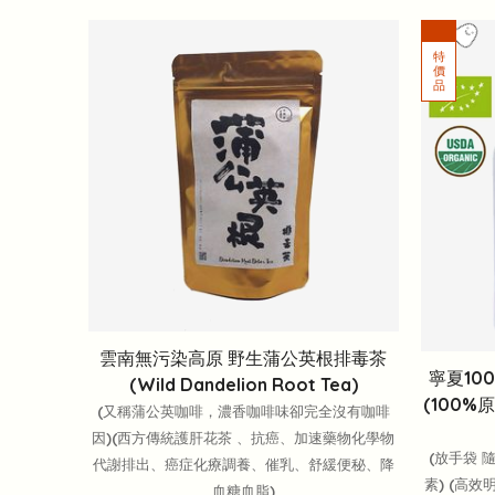
雲南無污染高原 野生蒲公英根排毒茶
寧夏10
(Wild Dandelion Root Tea)
(100%
(又稱蒲公英咖啡，濃香咖啡味卻完全沒有咖啡
因)(西方傳統護肝花茶 、抗癌、加速藥物化學物
(放手袋 
代謝排出、癌症化療調養、催乳、舒緩便秘、降
素) (高
血糖血脂)