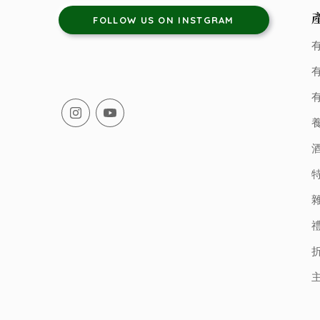
FOLLOW US ON INSTGRAM
有
有