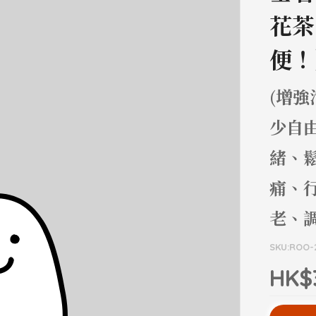
花茶
便！
(增
少自
緒、
痛、
老、調
SKU:ROO-
HK$