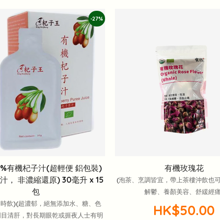
-27%
0%有機杞子汁(超輕便 鋁包裝)
有機玫瑰花
原汁， 非濃縮還原) 30毫升 x 15
(泡茶、烹調皆宜，帶上茶樓沖飲也可
包
解鬱、養顏美容、舒緩經痛
隨時飲)(超濃郁，絕無添加水、糖、色
HK$50.00
效明目清肝，對長期眼乾或捱夜人士有明