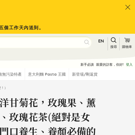
會於五個工作天內送到。
EN
搜尋
購物車
新手必讀
親愛的訪客，你好!
登入
南無污染特產
意大利麵 Pasta 王國
新登場/剛返貨
便！）
洋甘菊花，玫瑰果、薰
、玫瑰花茶(絕對是女
門口養生、養顏必備的