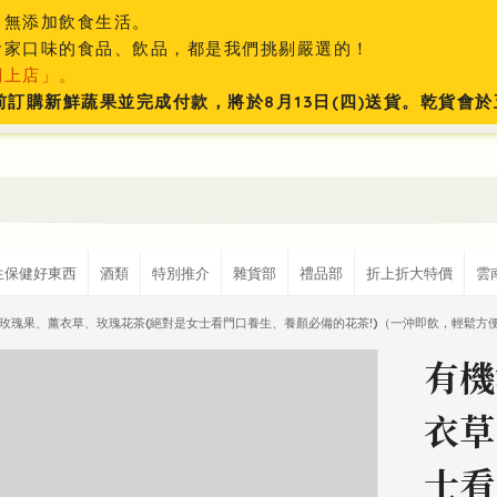
、無添加飲食生活。
食家口味的食品、飲品，都是我們挑剔嚴選的！
網上店」。
:59前訂購新鮮蔬果並完成付款，將於8月13日(四)送貨。乾貨
生保健好東西
酒類
特別推介
雜貨部
禮品部
折上折大特價
雲
玫瑰果、薰衣草、玫瑰花茶(絕對是女士看門口養生、養顏必備的花茶!)（一沖即飲，輕鬆方
有機
衣草
士看