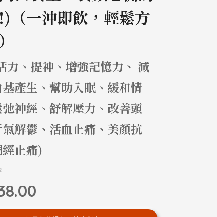
!)（一沖即飲，輕鬆方
）
強活力、提神、增強記憶力、 減
由基產生、幫助入眠、緩和情
鬆弛神經、舒解壓力、改善頭
行氣解鬱、活血止痛、美顏抗
經止痛)
2
38.00