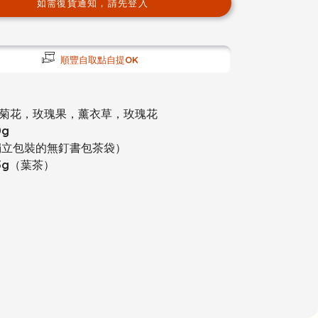
如需復貨通知，請先登入
順豐自取點自提OK
菊花，玫瑰果，薰衣草，玫瑰花
g
獨立包裝的無釘書包茶袋）
5g（葉茶）