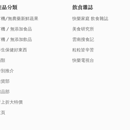
產品分類
飲食雜誌
有機/無農藥新鮮蔬果
快樂家庭 飲食雜誌
機 / 無添加食品
美食研究所
機 / 無添加飲品
雲南搜食記
養生保健好東西
粒粒皆辛苦
酒類
快樂電視台
特別推介
雜貨部
禮品部
折上折大特價
主頁