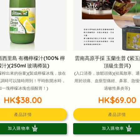
西西里島 有機檸檬汁(100% 檸
雲南高原手採 玉蘭生普 (紫玉蘭
檬汁)(250ml 玻璃樽裝)
頂級生普洱)
檬榨出來的份量)(製成檸檬冰塊，放在
(入口清香，放鬆頭痛)(祛風散寒、
烹調時可以隨時用到！平時飲開水時，
用於頭痛、血瘀型痛經、鼻塞、急慢
加一塊檸檬冰塊也很醒胃！)
過敏性鼻炎等)
HK$38.00
HK$69.00
產品詳情
產品詳情
加入購物車
加入購物車