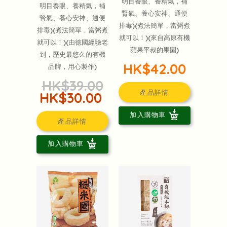
明目養眼、養精氣，補
明目養眼、養精氣，補
腎氣、養心安神、通便
腎氣、養心安神、通便
排毒)(煮法簡單，當粥煮
排毒)(煮法簡單，當粥煮
就可以！)(來自高原有機
就可以！)(由德國經驗老
蘋果平叔的果園)
到，歷史最悠久的有機
HK$42.00
品牌，用心製作)
HK$39.00
產品詳情
HK$30.00
加入購物車
產品詳情
加入購物車