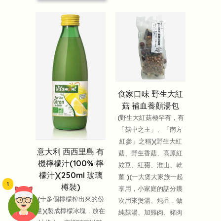
食家口味 野生大紅
菇 補血養顏湯包
(野生大紅菇極罕有，有
「菇中之王」、「南方
紅參」之稱)(野生大紅
意大利 西西里島 有
菇、野生香菇、高原紅
機檸檬汁(100% 檸
紋豆、紅棗、淮山、乾
檬汁)(250ml 玻璃
薑 )(一大煲大家族一起
1
樽裝)
享用，小家庭的話分幾
(十多個檸檬榨出來的份
次用來煲湯、炖品，做
量)(製成檸檬冰塊，放在
純菇湯、加雞肉、豬肉