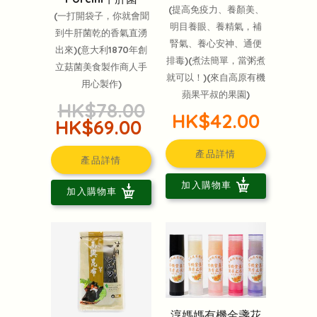
(提高免疫力、養顏美、
(一打開袋子，你就會聞
明目養眼、養精氣，補
到牛肝菌乾的香氣直湧
腎氣、養心安神、通便
出來)(意大利1870年創
排毒)(煮法簡單，當粥煮
立菇菌美食製作商人手
就可以！)(來自高原有機
用心製作)
蘋果平叔的果園)
HK$78.00
HK$42.00
HK$69.00
產品詳情
產品詳情
加入購物車
加入購物車
淳媽媽有機金盞花