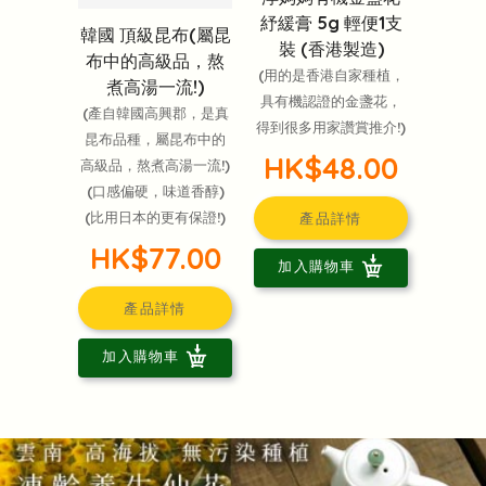
紓緩膏 5g 輕便1支
韓國 頂級昆布(屬昆
裝 (香港製造)
布中的高級品，熬
(用的是香港自家種植，
煮高湯一流!)
具有機認證的金盞花，
(產自韓國高興郡，是真
得到很多用家讚賞推介!)
昆布品種，屬昆布中的
HK$48.00
高級品，熬煮高湯一流!)
(口感偏硬，味道香醇)
(比用日本的更有保證!)
產品詳情
HK$77.00
加入購物車
產品詳情
加入購物車