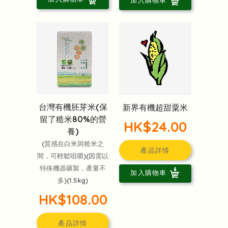
台灣有機胚芽米(保
新界有機超甜粟米
留了糙米80%的營
HK$24.00
養)
(質感在白米與糙米之
產品詳情
間，可輕鬆咀嚼)(因需以
特殊機器碾製，產量不
加入購物車
多)(1.5kg)
HK$108.00
產品詳情