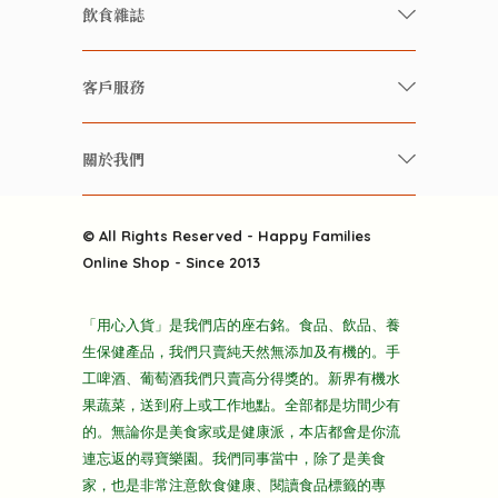
有機/無農藥新鮮蔬果
飲食雜誌
有機 / 無添加食品
快樂家庭 飲食雜誌
有機 / 無添加飲品
客戶服務
美食研究所
養生保健好東西
常見問題
雲南搜食記
關於我們
酒類
聯繫我們
粒粒皆辛苦
特別推介
關於我們
快樂電視台
© All Rights Reserved - Happy Families
雜貨部
送貨
Online Shop - Since 2013
禮品部
條款及細則
折上折大特價
「用心入貨」是我們店的座右銘。食品、飲品、養
隱私政策
生保健產品，我們只賣純天然無添加及有機的。手
主頁
工啤酒、葡萄酒我們只賣高分得獎的。新界有機水
果蔬菜，送到府上或工作地點。全部都是坊間少有
的。無論你是美食家或是健康派，本店都會是你流
連忘返的尋寶樂園。我們同事當中，除了是美食
家，也是非常注意飲食健康、閱讀食品標籤的專