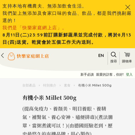
支持本地有機農夫、無添加飲食生活。
我們架上無添加及食家口味的食品、飲品，都是我們挑剔嚴
選的！
我們是「快樂家庭網上店」。
8月11日(二)23:59前訂購新鮮蔬果並完成付款，將於8月13
日(四)送貨。乾貨會於五個工作天內送到。
EN
搜尋
購物車
新手必讀
親愛的訪客，你好!
登入
全部產品
›
特別推介
›
素食
›
有機小米 Millet 500g
有機小米 Millet 500g
(提高免疫力、養顏美、明目養眼、養精
氣，補腎氣、養心安神、通便排毒)(煮法簡
單，當粥煮就可以！)(由德國經驗老到，歷
史最悠久的有機品牌，用心製作)