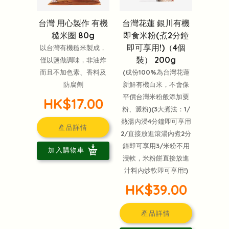
台灣 用心製作 有機
台灣花蓮 銀川有機
糙米圈 80g
即食米粉(煮2分鐘
即可享用!)（4個
以台灣有機糙米製成，
裝） 200g
僅以鹽做調味，非油炸
而且不加色素、香料及
(成份100%為台灣花蓮
防腐劑
新鮮有機白米，不會像
平價台灣米粉般添加粟
HK$17.00
粉、澱粉)(3大煮法：1/
熱湯內浸4分鐘即可享用
產品詳情
2/直接放進滾湯內煮2分
鐘即可享用3/米粉不用
加入購物車
浸軟，米粉餅直接放進
汁料內炒軟即可享用!)
HK$39.00
產品詳情