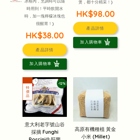
冰格內，烹調時可以隨
煲，都十分精采！)
頭像生成器: 快樂家庭網上店
時用到！平時飲開水
HK$98.00
時，加一塊檸檬冰塊也
很醒胃！)
產品詳情
HK$38.00
加入購物車
產品詳情
加入購物車
-12%
意大利老字號山谷
高原有機種植 黃金
採摘 Funghi
小米 (Millet)
Porcini牛肝菌