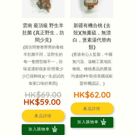
雲南 最頂級 野生羊
新疆有機合桃 (去
肚菌 (真正野生，坊
殼)(無薰硫，無漂
間少見)
白，煲素湯代替肉
類)
(跟坊間整整齊齊的養植
羊肚菌不同，這野生的
(香港有心人監製，中國
每一隻體型雖不一，但
無污染、遠離工業地區
味道濃郁很多倍!用量少
種植。種植產品的農場
少已很夠味)(一生必試的
均連續9年取得美國或歐
食家口味好東西)
盟有機認証。)
HK$69.00
HK$62.00
HK$59.00
產品詳情
產品詳情
加入購物車
加入購物車